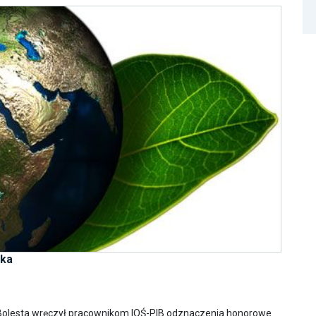
ska
 Bolesta wręczył pracownikom IOŚ-PIB odznaczenia honorowe