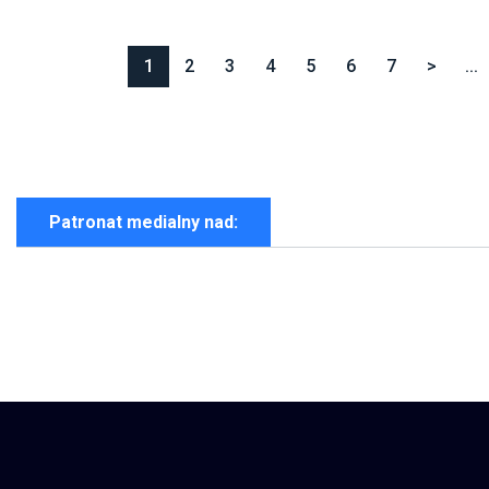
1
2
3
4
5
6
7
>
...
Patronat medialny nad: