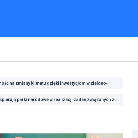
ść na zmiany klimatu dzięki inwestycjom w zielono-
pierają parki narodowe w realizacji zadań związanych z
rody we Wrocławiu