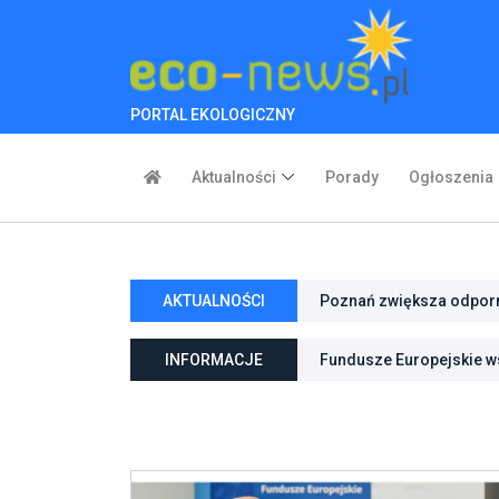
PORTAL EKOLOGICZNY
Aktualności
Porady
Ogłoszenia
AKTUALNOŚCI
Poznań zwiększa odporno
Fundusze Europejskie ws
niebieską infrastrukturę
INFORMACJE
ochroną przyrody
Pierwszy rezerwat przy