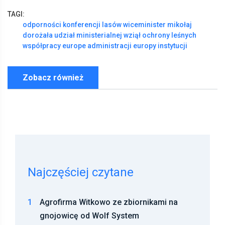
TAGI:
odporności
konferencji
lasów
wiceminister
mikołaj
dorożała
udział
ministerialnej
wziął
ochrony
leśnych
współpracy
europe
administracji
europy
instytucji
Zobacz również
Najczęściej czytane
1
Agrofirma Witkowo ze zbiornikami na
gnojowicę od Wolf System