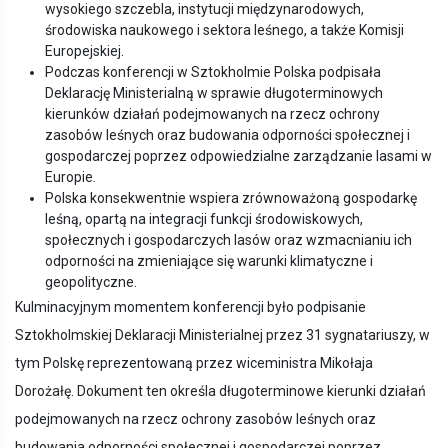
wysokiego szczebla, instytucji międzynarodowych,
środowiska naukowego i sektora leśnego, a także Komisji
Europejskiej.
Podczas konferencji w Sztokholmie Polska podpisała
Deklarację Ministerialną w sprawie długoterminowych
kierunków działań podejmowanych na rzecz ochrony
zasobów leśnych oraz budowania odporności społecznej i
gospodarczej poprzez odpowiedzialne zarządzanie lasami w
Europie.
Polska konsekwentnie wspiera zrównoważoną gospodarkę
leśną, opartą na integracji funkcji środowiskowych,
społecznych i gospodarczych lasów oraz wzmacnianiu ich
odporności na zmieniające się warunki klimatyczne i
geopolityczne.
Kulminacyjnym momentem konferencji było podpisanie
Sztokholmskiej Deklaracji Ministerialnej przez 31 sygnatariuszy, w
tym Polskę reprezentowaną przez wiceministra Mikołaja
Dorożałę. Dokument ten określa długoterminowe kierunki działań
podejmowanych na rzecz ochrony zasobów leśnych oraz
budowania odporności społecznej i gospodarczej poprzez