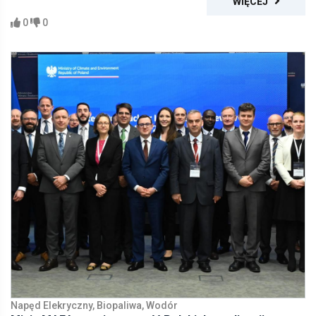
WIĘCEJ
0
0
Napęd Elekryczny, Biopaliwa, Wodór