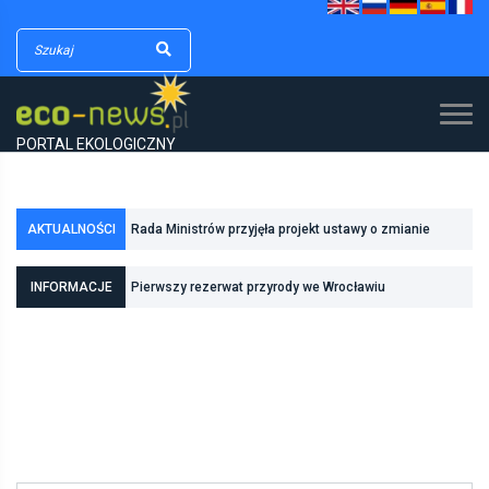
PORTAL EKOLOGICZNY
Rada Ministrów przyjęła projekt ustawy o zmianie
AKTUALNOŚCI
ustawy o lasach oraz niektórych innych ustaw
Polska i Szwecja rozmawiają o zielonych
Pierwszy rezerwat przyrody we Wrocławiu
INFORMACJE
technologiach
Fundusze Europejskie na bezpieczną retencję i lepszą
odporność na zmiany klimatu Gliwic i Radomia