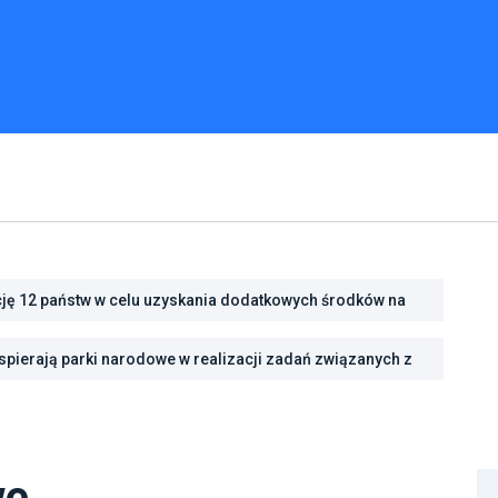
cję 12 państw w celu uzyskania dodatkowych środków na
cję energetyczną
ść na zmiany klimatu dzięki inwestycjom w zielono-
pierają parki narodowe w realizacji zadań związanych z
we