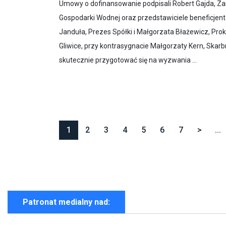
Umowy o dofinansowanie podpisali Robert Gajda, Z
Gospodarki Wodnej oraz przedstawiciele beneficjen
Janduła, Prezes Spółki i Małgorzata Błażewicz, Pr
Gliwice, przy kontrasygnacie Małgorzaty Kern, Skar
skutecznie przygotować się na wyzwania ...
1
2
3
4
5
6
7
>
...
Patronat medialny nad: