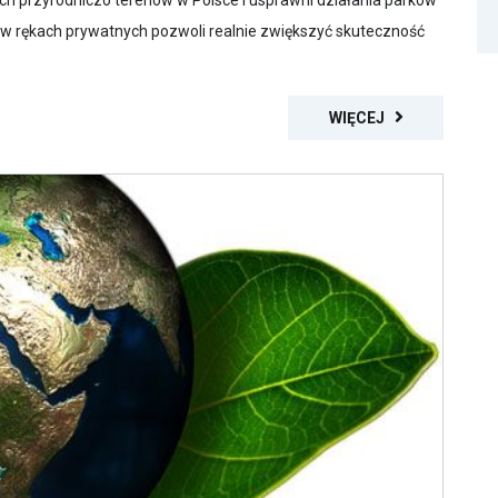
ch przyrodniczo terenów w Polsce i usprawni działania parków
w rękach prywatnych pozwoli realnie zwiększyć skuteczność
WIĘCEJ