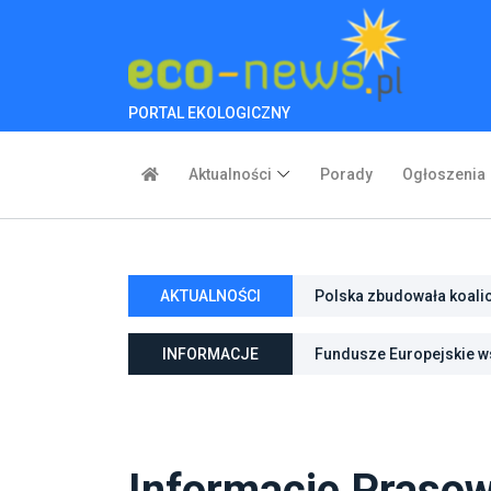
PORTAL EKOLOGICZNY
Aktualności
Porady
Ogłoszenia
Polska zbudowała koali
AKTUALNOŚCI
inwestycje w transforma
Poznań zwiększa odporno
INFORMACJE
Fundusze Europejskie ws
niebieską infrastrukturę
ochroną przyrody
Informacje Praso