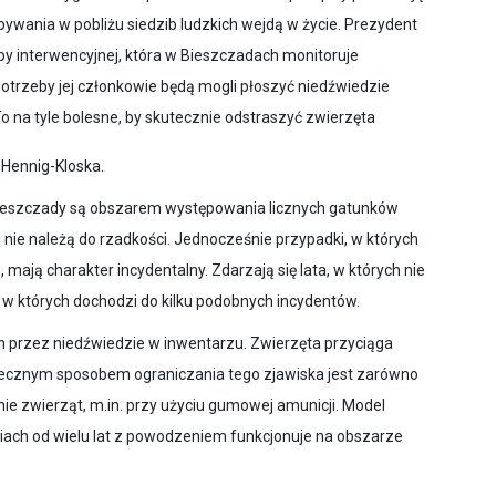
bywania w pobliżu siedzib ludzkich wejdą w życie. Prezydent
py interwencyjnej, która w Bieszczadach monitoruje
trzeby jej członkowie będą mogli płoszyć niedźwiedzie
 na tyle bolesne, by skutecznie odstraszyć zwierzęta
a Hennig-Kloska.
 Bieszczady są obszarem występowania licznych gatunków
mi nie należą do rzadkości. Jednocześnie przypadki, w których
mają charakter incydentalny. Zdarzają się lata, w których nie
, w których dochodzi do kilku podobnych incydentów.
 przez niedźwiedzie w inwentarzu. Zwierzęta przyciąga
tecznym sposobem ograniczania tego zjawiska jest zarówno
ie zwierząt, m.in. przy użyciu gumowej amunicji. Model
aniach od wielu lat z powodzeniem funkcjonuje na obszarze