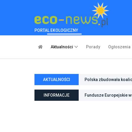
PORTAL EKOLOGICZNY
Aktualności
Porady
Ogłoszenia
AKTUALNOŚCI
Polska zbudowała koali
inwestycje w transforma
INFORMACJE
Fundusze Europejskie ws
ochroną przyrody