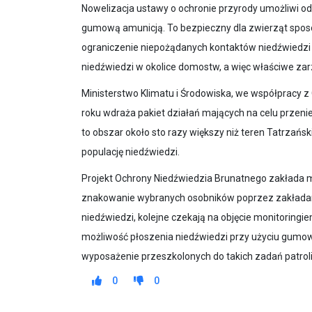
Nowelizacja ustawy o ochronie przyrody umożliwi od
gumową amunicją. To bezpieczny dla zwierząt sposó
ograniczenie niepożądanych kontaktów niedźwiedzi z
niedźwiedzi w okolice domostw, a więc właściwe zar
Ministerstwo Klimatu i Środowiska, we współpracy z
roku wdraża pakiet działań mających na celu przeni
to obszar około sto razy większy niż teren Tatrza
populację niedźwiedzi.
Projekt Ochrony Niedźwiedzia Brunatnego zakłada m
znakowanie wybranych osobników poprzez zakładan
niedźwiedzi, kolejne czekają na objęcie monitorin
możliwość płoszenia niedźwiedzi przy użyciu gumo
wyposażenie przeszkolonych do takich zadań patroli
0
0