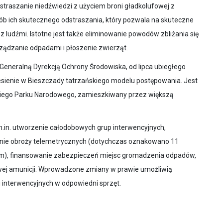
straszanie niedźwiedzi z użyciem broni gładkolufowej z
b ich skutecznego odstraszania, który pozwala na skuteczne
 ludźmi. Istotne jest także eliminowanie powodów zbliżania się
ządzanie odpadami i płoszenie zwierząt.
 Generalną Dyrekcją Ochrony Środowiska, od lipca ubiegłego
esienie w Bieszczady tatrzańskiego modelu postępowania. Jest
ńskiego Parku Narodowego, zamieszkiwany przez większą
.in. utworzenie całodobowych grup interwencyjnych,
ie obroży telemetrycznych (dotychczas oznakowano 11
giem), finansowanie zabezpieczeń miejsc gromadzenia odpadów,
wej amunicji. Wprowadzone zmiany w prawie umożliwią
 interwencyjnych w odpowiedni sprzęt.