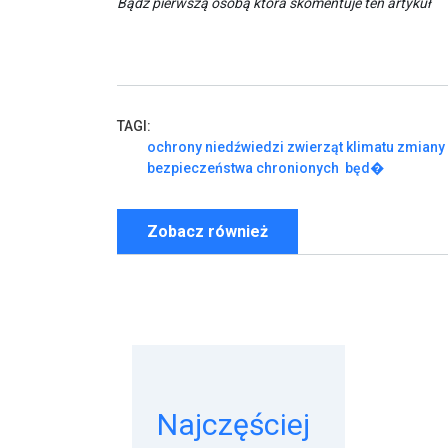
Bądź pierwszą osobą która skomentuje ten artykuł
TAGI:
ochrony
niedźwiedzi
zwierząt
klimatu
zmiany
bezpieczeństwa
chronionych
będ�
Zobacz również
Najczęściej