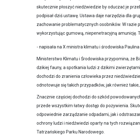
skutecznie płoszyć niedźwiedzie by oduczać je prze
podpisał dziś ustawę. Ustawa daje narzędzia dla gru
zachowanie problematycznych osobników. W razie po
wykorzystując gumową, niepenetracyjną amunicję. To
- napisała na X ministra klimatu i środowiska Paulin
Ministerstwo Klimatu i Środowiska przypomina, że
dzikiej fauny, a spotkania ludzi z dzikimi zwierzęta
dochodzi do zranienia człowieka przez niedźwiedzie, 
odnotowuje się takich przypadków, jak również takie
Znacznie częściej dochodzi do szkód powodowanych
przede wszystkim łatwy dostęp do pożywienia. Sku
odpowiednie zarządzanie odpadami, jak i odstraszan
ochrony ludzi i niedźwiedzi oparty na tych rozwiąz
Tatrzańskiego Parku Narodowego.