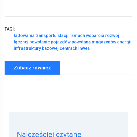
TAGI:
ładowania
transportu
stacji
ramach
wsparcia
rozwój
łącznej
powstanie
pojazdów
powstaną
magazynów
energii
infrastruktury
bazowej
centrach
inwes
Zobacz również
Najczęściej czytane