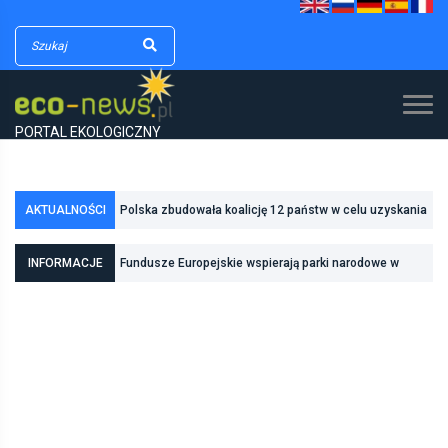
PORTAL EKOLOGICZNY
Polska zbudowała koalicję 12 państw w celu uzyskania
AKTUALNOŚCI
dodatkowych środków na inwestycje w transformację
Poznań zwiększa odporność na zmiany klimatu dzięki
INFORMACJE
Fundusze Europejskie wspierają parki narodowe w
energetyczną
inwestycjom w zielono-niebieską infrastrukturę
realizacji zadań związanych z ochroną przyrody