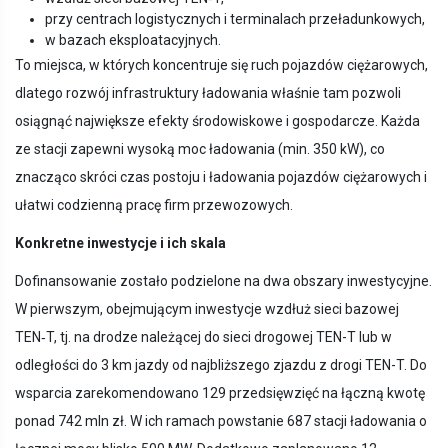
przy centrach logistycznych i terminalach przeładunkowych,
w bazach eksploatacyjnych.
To miejsca, w których koncentruje się ruch pojazdów ciężarowych,
dlatego rozwój infrastruktury ładowania właśnie tam pozwoli
osiągnąć największe efekty środowiskowe i gospodarcze. Każda
ze stacji zapewni wysoką moc ładowania (min. 350 kW), co
znacząco skróci czas postoju i ładowania pojazdów ciężarowych i
ułatwi codzienną pracę firm przewozowych.
Konkretne inwestycje i ich skala
Dofinansowanie zostało podzielone na dwa obszary inwestycyjne.
W pierwszym, obejmującym inwestycje wzdłuż sieci bazowej
TEN‑T, tj. na drodze należącej do sieci drogowej TEN-T lub w
odległości do 3 km jazdy od najbliższego zjazdu z drogi TEN-T. Do
wsparcia zarekomendowano 129 przedsięwzięć na łączną kwotę
ponad 742 mln zł. W ich ramach powstanie 687 stacji ładowania o