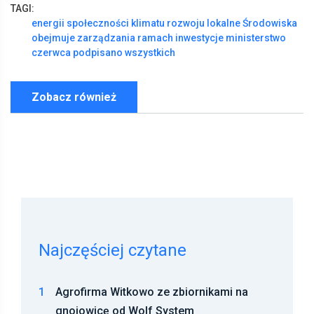
TAGI:
energii
społeczności
klimatu
rozwoju
lokalne
Środowiska
obejmuje
zarządzania
ramach
inwestycje
ministerstwo
czerwca
podpisano
wszystkich
Zobacz również
Najczęściej czytane
1
Agrofirma Witkowo ze zbiornikami na
gnojowicę od Wolf System