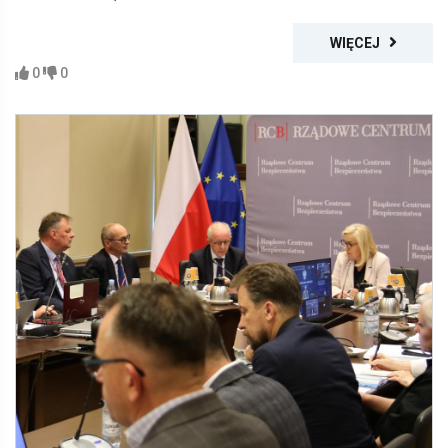
WIĘCEJ
0
0