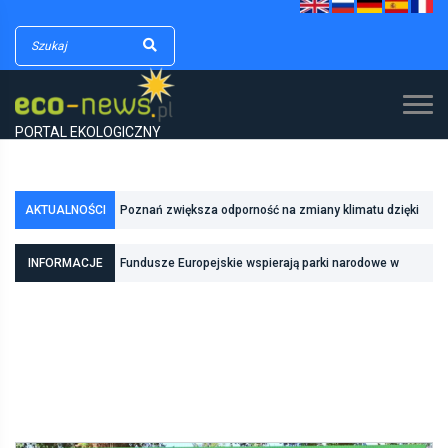
PORTAL EKOLOGICZNY
AKTUALNOŚCI
Poznań zwiększa odporność na zmiany klimatu dzięki
inwestycjom w zielono-niebieską infrastrukturę
INFORMACJE
Fundusze Europejskie wspierają parki narodowe w
realizacji zadań związanych z ochroną przyrody