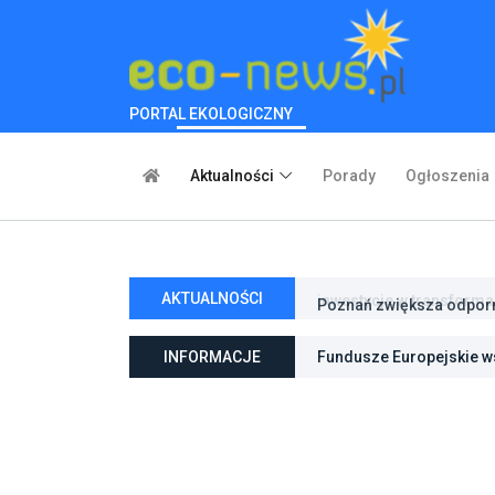
PORTAL EKOLOGICZNY
Aktualności
Porady
Ogłoszenia
AKTUALNOŚCI
Poznań zwiększa odporno
niebieską infrastrukturę
INFORMACJE
Fundusze Europejskie ws
ochroną przyrody