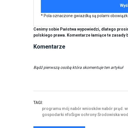
* Pola oznaczone gwiazdką są polami obowiąz
Cenimy sobie Państwa wypowiedzi, dlatego prosim
polskiego prawa. Komentarze łamiące te zasady 
Komentarze
Bądź pierwszą osobą która skomentuje ten artykuł
TAGI:
programu
mój
nabór
wniosków
nabór
prąd.
w
gospodarki
nfoŚigw
ochrony
Środowiska
wod