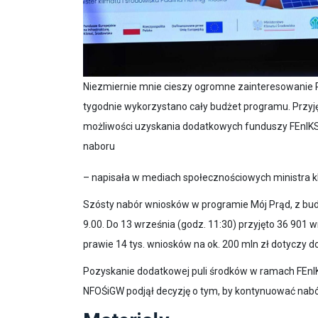
Niezmiernie mnie cieszy ogromne zainteresowanie 
tygodnie wykorzystano cały budżet programu. Przyję
możliwości uzyskania dodatkowych funduszy FEnIKS
naboru
– napisała w mediach społecznościowych ministra kl
Szósty nabór wniosków w programie Mój Prąd, z budż
9.00. Do 13 września (godz. 11:30) przyjęto 36 901
prawie 14 tys. wniosków na ok. 200 mln zł dotyczy 
Pozyskanie dodatkowej puli środków w ramach FEnIK
NFOŚiGW podjął decyzję o tym, by kontynuować nab