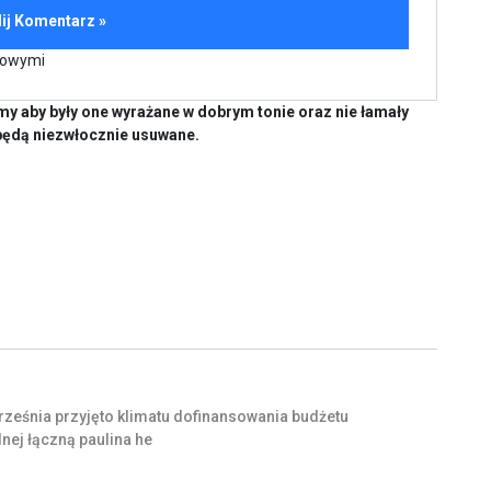
kowymi
y aby były one wyrażane w dobrym tonie oraz nie łamały
będą niezwłocznie usuwane.
rześnia
przyjęto
klimatu
dofinansowania
budżetu
nej
łączną
paulina
he