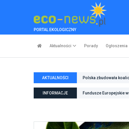
PORTAL EKOLOGICZNY
Aktualności
Porady
Ogłoszenia
Polska zbudowała koali
AKTUALNOŚCI
inwestycje w transforma
Poznań zwiększa odporno
INFORMACJE
Fundusze Europejskie ws
niebieską infrastrukturę
ochroną przyrody