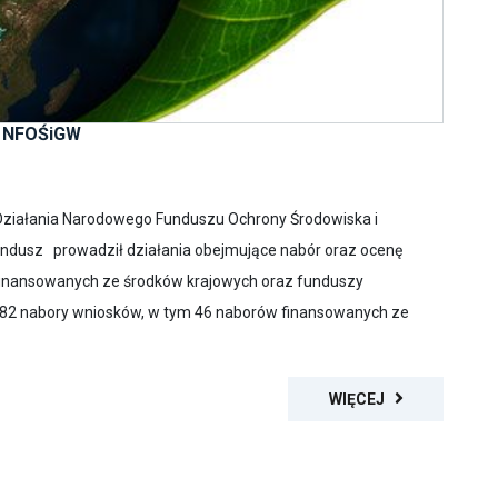
a NFOŚiGW
a Działania Narodowego Funduszu Ochrony Środowiska i
ndusz prowadził działania obejmujące nabór oraz ocenę
inansowanych ze środków krajowych oraz funduszy
e 82 nabory wniosków, w tym 46 naborów finansowanych ze
WIĘCEJ