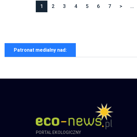
1
2
3
4
5
6
7
>
...
Patronat medialny nad:
PORTAL EKOLOGICZNY