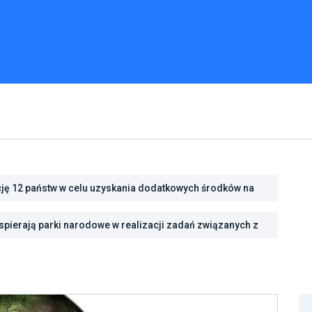
cję 12 państw w celu uzyskania dodatkowych środków na
cję energetyczną
ść na zmiany klimatu dzięki inwestycjom w zielono-
pierają parki narodowe w realizacji zadań związanych z