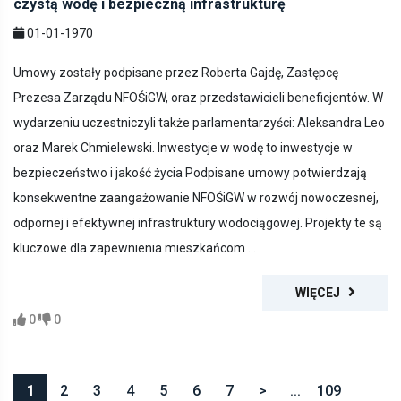
czystą wodę i bezpieczną infrastrukturę
01-01-1970
Umowy zostały podpisane przez Roberta Gajdę, Zastępcę
Prezesa Zarządu NFOŚiGW, oraz przedstawicieli beneficjentów. W
wydarzeniu uczestniczyli także parlamentarzyści: Aleksandra Leo
oraz Marek Chmielewski. Inwestycje w wodę to inwestycje w
bezpieczeństwo i jakość życia Podpisane umowy potwierdzają
konsekwentne zaangażowanie NFOŚiGW w rozwój nowoczesnej,
odpornej i efektywnej infrastruktury wodociągowej. Projekty te są
kluczowe dla zapewnienia mieszkańcom ...
WIĘCEJ
0
0
1
2
3
4
5
6
7
>
...
109