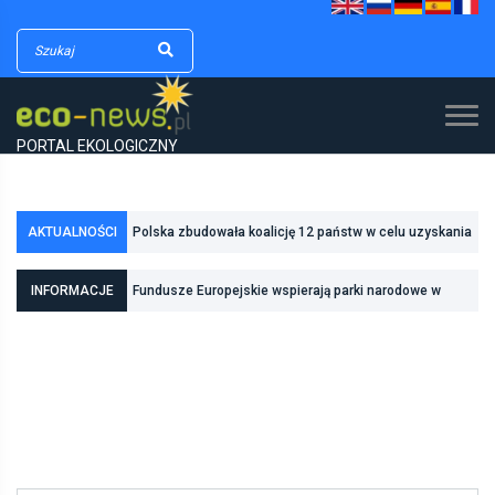
PORTAL EKOLOGICZNY
Polska zbudowała koalicję 12 państw w celu uzyskania
AKTUALNOŚCI
dodatkowych środków na inwestycje w transformację
Poznań zwiększa odporność na zmiany klimatu dzięki
INFORMACJE
Fundusze Europejskie wspierają parki narodowe w
energetyczną
inwestycjom w zielono-niebieską infrastrukturę
realizacji zadań związanych z ochroną przyrody