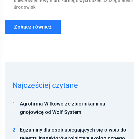
uniwersytecie
wymiaru
karnego
wykroczeń
szczególności
środowisk
Zobacz również
Najczęściej czytane
1
Agrofirma Witkowo ze zbiornikami na
gnojowicę od Wolf System
2
Egzaminy dla osób ubiegających się o wpis do
rejestru inspektorów rolnictwa ekologicznego