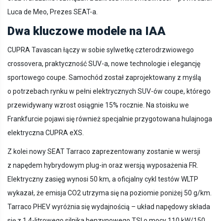
Luca de Meo, Prezes SEAT-a.
Dwa kluczowe modele na IAA
CUPRA Tavascan łączy w sobie sylwetkę czterodrzwiowego
crossovera, praktyczność SUV-a, nowe technologie i elegancję
sportowego coupe. Samochód został zaprojektowany z myślą
o potrzebach rynku w pełni elektrycznych SUV-ów coupe, którego
przewidywany wzrost osiągnie 15% rocznie. Na stoisku we
Frankfurcie pojawi się również specjalnie przygotowana hulajnoga
elektryczna CUPRA eXS.
Z kolei nowy SEAT Tarraco zaprezentowany zostanie w wersji
z napędem hybrydowym plug-in oraz wersją wyposażenia FR.
Elektryczny zasięg wynosi 50 km, a oficjalny cykl testów WLTP
wykazał, że emisja CO2 utrzyma się na poziomie poniżej 50 g/km.
Tarraco PHEV wyróżnia się wydajnością – układ napędowy składa
się z 1,4-litrowego silnika benzynowego TSI o mocy 110 kW/150