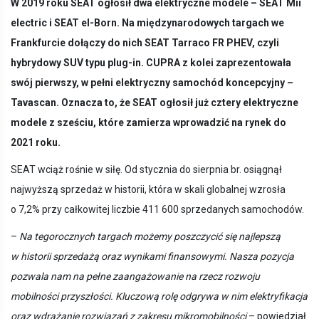
W 2019 roku SEAT ogłosił dwa elektryczne modele – SEAT Mii
electric i SEAT el-Born. Na międzynarodowych targach we
Frankfurcie dołączy do nich SEAT Tarraco FR PHEV, czyli
hybrydowy SUV typu plug-in. CUPRA z kolei zaprezentowała
swój pierwszy, w pełni elektryczny samochód koncepcyjny –
Tavascan. Oznacza to, że SEAT ogłosił już cztery elektryczne
modele z sześciu, które zamierza wprowadzić na rynek do
2021 roku.
SEAT wciąż rośnie w siłę. Od stycznia do sierpnia br. osiągnął
najwyższą sprzedaż w historii, która w skali globalnej wzrosła
o 7,2% przy całkowitej liczbie 411 600 sprzedanych samochodów.
–
Na tegorocznych targach możemy poszczycić się najlepszą
w historii sprzedażą oraz wynikami finansowymi. Nasza pozycja
pozwala nam na pełne zaangażowanie na rzecz rozwoju
mobilności przyszłości. Kluczową rolę odgrywa w nim elektryfikacja
oraz wdrażanie rozwiązań z zakresu mikromobilności
– powiedział