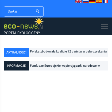
PORTAL EKOLOGICZNY
Polska zbudowała koalicję 12 państw w celu uzyskania
AKTUALNOŚCI
dodatkowych środków na inwestycje w transformację
Poznań zwiększa odporność na zmiany klimatu dzięki
energetyczną
inwestycjom w zielono-niebieską infrastrukturę
INFORMACJE
Fundusze Europejskie wspierają parki narodowe w
realizacji zadań związanych z ochroną przyrody