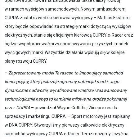
Sportowa Sportowa marka zapowiada także dalszy rozwój
w ramach wyścigów samochodowych. Nowym ambasadorem
CUPRA został szwedzki kierowca wyścigowy – Mattias Ekström,
który będzie odpowiadać za strategię marki dotyczącą wyścigów
elektrycznych, stanie się oficjalnym kierowcą CUPRY e-Racer oraz
będzie współpracować przy opracowywaniu przyszłych modeli
wyścigowych marki. Wszystkie działania wpisują się w kolejne
plany rozwoju CUPRY.
–
Zaprezentowany model Tavascan to imponujący samochód
koncepcyjny, który pokazuje ogromny potencjał marki. Jego
dynamiczne nadwozie, wyrafinowane wnętrze i zaawansowany
technologicznie napęd to kamienie milowe na drodze pokonanej
przez CUPRA
– powiedział Wayne Griffiths, Wiceprezes ds.
sprzedaży i marketingu CUPRA. – Sport motorowy jest zapisany
w DNA CUPRY. Stworzyliśmy pierwszy całkowicie elektryczny
samochód wyścigowy CUPRA e-Racer. Teraz możemy liczyć na