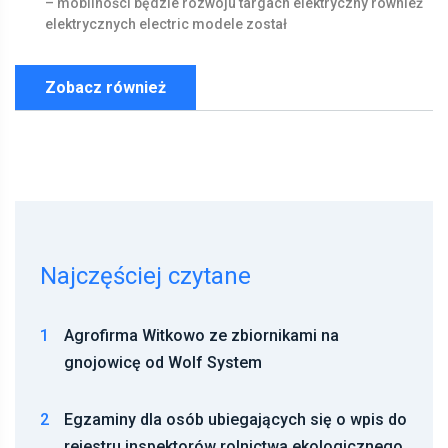
–
mobilności
będzie
rozwoju
targach
elektryczny
również
elektrycznych
electric
modele
został
Zobacz również
Najczęściej czytane
1
Agrofirma Witkowo ze zbiornikami na
gnojowicę od Wolf System
2
Egzaminy dla osób ubiegających się o wpis do
rejestru inspektorów rolnictwa ekologicznego