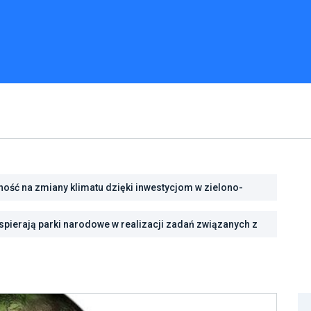
ść na zmiany klimatu dzięki inwestycjom w zielono-
pierają parki narodowe w realizacji zadań związanych z
rody we Wrocławiu