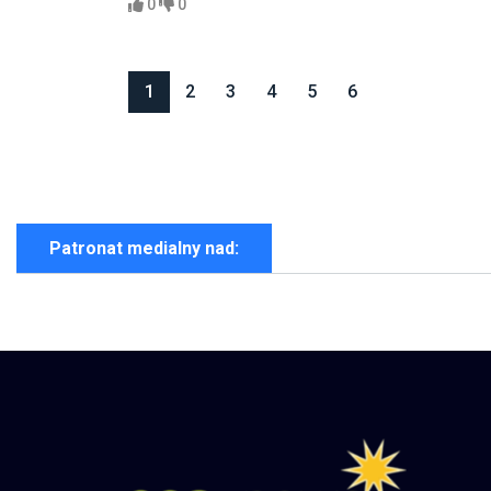
0
0
1
2
3
4
5
6
Patronat medialny nad: