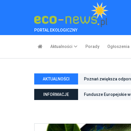
PORTAL EKOLOGICZNY
Aktualności
Porady
Ogłoszenia
AKTUALNOŚCI
Poznań zwiększa odporno
Fundusze Europejskie ws
niebieską infrastrukturę
INFORMACJE
ochroną przyrody
Pierwszy rezerwat przy