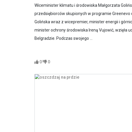
Wiceminister klimatu i środowiska Małgorzata Golińsk
przedsiębiorców skupionych w programie Greenevo do
Golińska wraz z wicepremier, minister energii i górn
minister ochrony środowiska Ireną Vujowić, wzięła u
Belgradzie. Podczas swojego ...
0
0