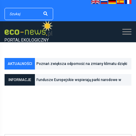
PORTAL EKOLOGICZNY
AKTUALNOŚCI
Poznań zwiększa odporność na zmiany klimatu dzięki
Fundusze Europejskie wspierają parki narodowe w
inwestycjom w zielono-niebieską infrastrukturę
INFORMACJE
realizacji zadań związanych z ochroną przyrody
Pierwszy rezerwat przyrody we Wrocławiu