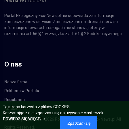
PORTAL EKOLOGICZNY
Portal Ekologiczny Eco-News.pl nie odpowiada za informacje
zamieszczone w serwisie. Zamieszczone na stronach serwisu
informacje o towarach i usługach nie stanowią oferty w
rozumieniu art. 66 § 1 w związku z art. 61 § 2 Kodeksu cywilnego.
O nas
Nasza firma
Reklama w Portalu
Regulamin
Ta strona korzysta z plików COOKIES.
Kontakt
Korzystając z niej zgadzasz się na używanie ciasteczek.
DOWIEDZ SIĘ WIĘCEJ »
© Copyright 02.2015 - 2026 Portal Ekologiczny -
Eco-News.pl
All
Zgadzam się
Rights Reserved.