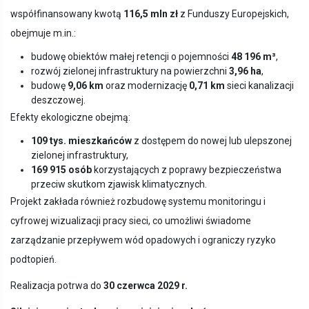
współfinansowany kwotą
116,5 mln zł
z Funduszy Europejskich,
obejmuje m.in.:
budowę obiektów małej retencji o pojemności
48 196 m³
,
rozwój zielonej infrastruktury na powierzchni
3,96 ha
,
budowę
9,06 km
oraz modernizację
0,71 km
sieci kanalizacji
deszczowej.
Efekty ekologiczne obejmą:
109 tys. mieszkańców
z dostępem do nowej lub ulepszonej
zielonej infrastruktury,
169 915 osób
korzystających z poprawy bezpieczeństwa
przeciw skutkom zjawisk klimatycznych.
Projekt zakłada również rozbudowę systemu monitoringu i
cyfrowej wizualizacji pracy sieci, co umożliwi świadome
zarządzanie przepływem wód opadowych i ograniczy ryzyko
podtopień.
Realizacja potrwa do
30 czerwca 2029 r.