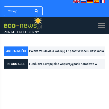
PORTAL EKOLOGICZNY
Polska zbudowała koalicję 12 państw w celu uzyskania
AKTUALNOŚCI
dodatkowych środków na inwestycje w transformację
Poznań zwiększa odporność na zmiany klimatu dzięki
INFORMACJE
Fundusze Europejskie wspierają parki narodowe w
energetyczną
inwestycjom w zielono-niebieską infrastrukturę
realizacji zadań związanych z ochroną przyrody