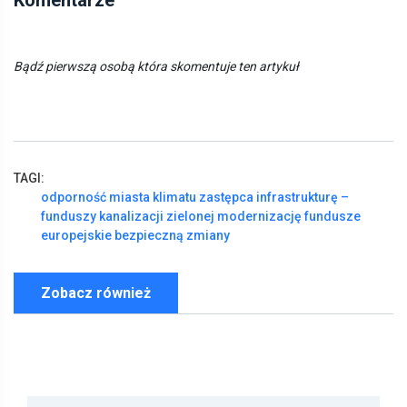
Komentarze
Bądź pierwszą osobą która skomentuje ten artykuł
TAGI:
odporność
miasta
klimatu
zastępca
infrastrukturę
–
funduszy
kanalizacji
zielonej
modernizację
fundusze
europejskie
bezpieczną
zmiany
Zobacz również