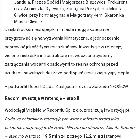
Janduła, Prezes Spółki i Małgorzata Błażewicz, Prokurent
oraz Agnieszka Dylewska, Zastępca Prezydenta Miasta
Gliwice, przy kontrasygnacie Małgorzaty Kern, Skarbnika
Miasta Gliwice.
Dzięki środkom europejskim miasta mogą skutecznie
przygotować się na wyzwania klimatyczne, a jednocześnie
poprawiać jakość życia mieszkańców. Inwestycje w retencję,
zielono‑niebieską infrastrukturę i nowoczesne systemy
zarządzania wodami opadowymi to realna ochrona przed
skutkami nawalnych deszczy, podtopień i miejskiej wyspy ciepła
– podkreślił Robert Gajda, Zastępca Prezesa Zarządu NFOŚiGW.
Radom inwestuje w retencję – etap II
Wodociągi Miejskie w Radomiu Sp. z o.o. zrealizują inwestycję pt.
Budowa zbiorników retencyjnych wraz z infrastrukturą jako
działanie adaptacyjne do zmian klimatu na obszarze Miasta Radom
– etap II
o wartości
19,5 mln zł
, z czego
12,2 mln zł
stanowi