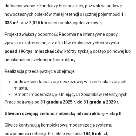
dofinansowanie z Funduszy Europejskich, pozwoli na budowę
nowoczesnych obiektów małej retencji o łącznej pojemności
11
033 m³
oraz
2,326 km
sieci kanalizacji deszczowej.
Projekt zwiększy odporność Radomia na intensywne opady i
zjawiska ekstremalne, a z efektów ekologicznych skorzysta
ponad 196 tys. mieszkańców
, którzy zyskają dostęp do nowej lub
udoskonalonej zielonej infrastruktury.
Realizacja przedsięwzięcia obejmuje:
budowę sieci kanalizacji deszczowej w trzech lokalizacjach
miasta,
remont i modernizację istniejących zbiorników retencyjnych.
Prace potrwają od
31 grudnia 2025 r. do 31 grudnia 2029 r.
Gliwice rozwijają zielono‑niebieską infrastrukturę – etap II
Gliwice kontynuują kompleksową modernizację systemu
odwodnienia i retencji. Projekt o wartości
184,8 mln zł
,