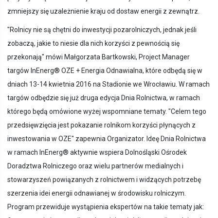
zmniejszy się uzależnienie kraju od dostaw energii z zewnątrz.
"Rolnicy nie są chętni do inwestycji pozarolniczych, jednak jeśli
zobaczą, jakie to niesie dla nich korzyści z pewnością się
przekonają" mówi Małgorzata Bartkowski, Project Manager
targów InEnerg® OZE + Energia Odnawialna, które odbędą się w
dniach 13-14 kwietnia 2016 na Stadionie we Wrocławiu. W ramach
targów odbędzie się już druga edycja Dnia Rolnictwa, w ramach
którego będą omówione wyżej wspomniane tematy. "Celem tego
przedsięwzięcia jest pokazanie rolnikom korzyści płynących z
inwestowania w OZE" zapewnia Organizator. Ideę Dnia Rolnictwa
w ramach InEnerg® aktywnie wspiera Dolnośląski Ośrodek
Doradztwa Rolniczego oraz wielu partnerów medialnych i
stowarzyszeń powiązanych z rolnictwem i widzących potrzebę
szerzenia idei energii odnawianej w środowisku rolniczym.
Program przewiduje wystąpienia ekspertów na takie tematy jak: