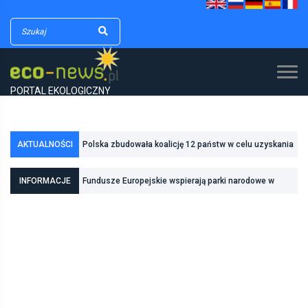
PORTAL EKOLOGICZNY
Polska zbudowała koalicję 12 państw w celu uzyskania
AKTUALNOŚCI
dodatkowych środków na inwestycje w transformację
Poznań zwiększa odporność na zmiany klimatu dzięki
energetyczną
INFORMACJE
Fundusze Europejskie wspierają parki narodowe w
inwestycjom w zielono-niebieską infrastrukturę
realizacji zadań związanych z ochroną przyrody