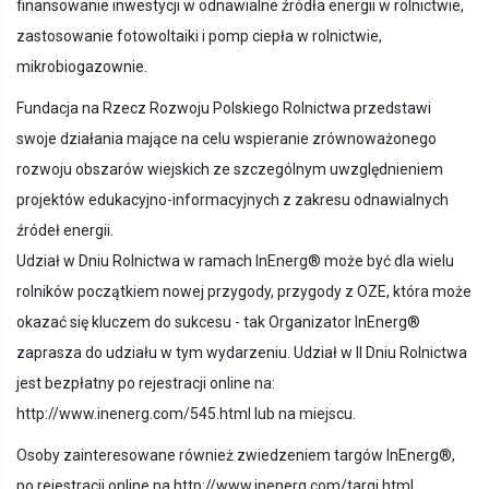
finansowanie inwestycji w odnawialne źródła energii w rolnictwie,
zastosowanie fotowoltaiki i pomp ciepła w rolnictwie,
mikrobiogazownie.
Fundacja na Rzecz Rozwoju Polskiego Rolnictwa przedstawi
swoje działania mające na celu wspieranie zrównoważonego
rozwoju obszarów wiejskich ze szczególnym uwzględnieniem
projektów edukacyjno-informacyjnych z zakresu odnawialnych
źródeł energii.
Udział w Dniu Rolnictwa w ramach InEnerg® może być dla wielu
rolników początkiem nowej przygody, przygody z OZE, która może
okazać się kluczem do sukcesu - tak Organizator InEnerg®
zaprasza do udziału w tym wydarzeniu. Udział w II Dniu Rolnictwa
jest bezpłatny po rejestracji online na:
http://www.inenerg.com/545.html lub na miejscu.
Osoby zainteresowane również zwiedzeniem targów InEnerg®,
po rejestracji online na http://www.inenerg.com/targi.html