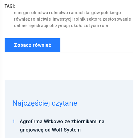
TAGI:
energii
rolnictwa
rolnictwo
ramach
targów
polskiego
również
rolnictwie
inwestycji
rolnik
sektora
zastosowanie
online
rejestracji
otrzymają
około
zużycia
roln
Zobacz również
Najczęściej czytane
1
Agrofirma Witkowo ze zbiornikami na
gnojowicę od Wolf System