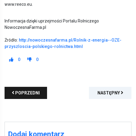
www.reeco.eu.
Informacja dzięki uprzejmości Portalu Rolniczego
NowoczesnaFarma.pl
Żródło:
http://nowoczesnafarma.pl/Rolnik-z-energia--OZE-
przyszloscia-polskiego-rolnictwa.html
0
0
POPRZEDNI
NASTĘPNY
Dodaj komentarz