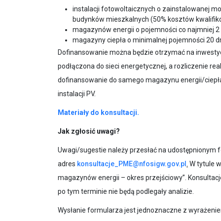
instalacji fotowoltaicznych o zainstalowanej mo
budynków mieszkalnych (50% kosztów kwalifikowa
magazynów energii o pojemności co najmniej 2 k
magazyny ciepła o minimalnej pojemności
20 
Dofinansowanie można będzie otrzymać na inwestycj
podłączona do sieci energetycznej, a rozliczenie rea
dofinansowanie do samego magazynu energii/ciepł
instalacji PV.
Materiały do konsultacji.
Jak zgłosić uwagi?
Uwagi/sugestie należy przesłać na udostępnionym
adres
konsultacje_PME@nfosigw.gov.pl
.
W tytule 
magazynów energii – okres przejściowy”. Konsultacje
po tym terminie nie będą podlegały analizie.
Wysłanie formularza jest jednoznaczne z wyrażenie