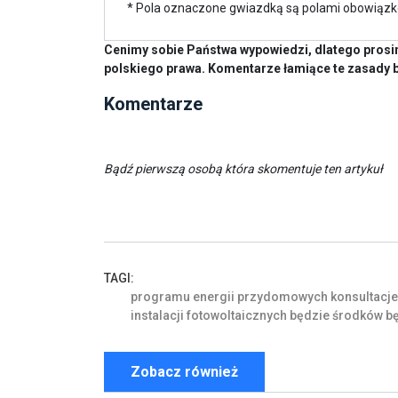
* Pola oznaczone gwiazdką są polami obowiąz
Cenimy sobie Państwa wypowiedzi, dlatego prosim
polskiego prawa. Komentarze łamiące te zasady 
Komentarze
Bądź pierwszą osobą która skomentuje ten artykuł
TAGI:
programu
energii
przydomowych
konsultacje
instalacji
fotowoltaicznych
będzie
środków
b
Zobacz również