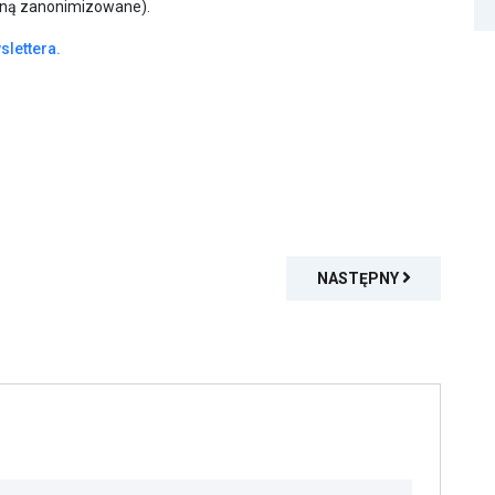
aną zanonimizowane).
slettera.
NASTĘPNY