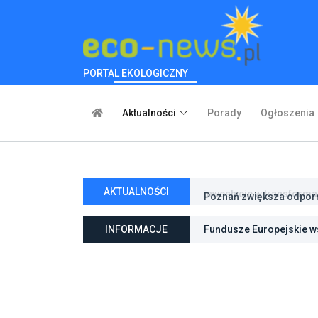
PORTAL EKOLOGICZNY
Aktualności
Porady
Ogłoszenia
AKTUALNOŚCI
Poznań zwiększa odporno
niebieską infrastrukturę
INFORMACJE
Fundusze Europejskie ws
ochroną przyrody