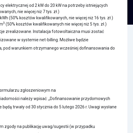
cy elektrycznej od 2 kW do 20 kW na potrzeby istniejących
nych, nie więcej niż 7 tys. zł.)
Wh (50% kosztów kwalifikowanych, nie więcej niż 16 tys. zł.)
3
dm
(50% kosztów kwalifikowanych nie więcej niż 5 tys. zł.)
e zrealizowane. Instalacja fotowoltaiczna musi zostać
lizowane w systemie net-billing. Możliwe będzie
a, pod warunkiem otrzymanego wcześniej dofinansowania do
 formularzu zgłoszeniowym na
wiadomości należy wpisać: „Dofinansowanie przydomowych
 będą trwały od 30 stycznia do 5 lutego 2026 r. Uwagi wysłane
m zgody na publikację uwag/sugestii (w przypadku