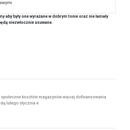
kowymi
y aby były one wyrażane w dobrym tonie oraz nie łamały
będą niezwłocznie usuwane.
społeczne
kosztów
magazynów
więcej
dofinansowania
ędą
lutego
stycznia
e