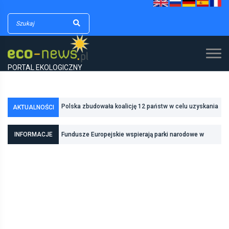
PORTAL EKOLOGICZNY
Polska zbudowała koalicję 12 państw w celu uzyskania
AKTUALNOŚCI
dodatkowych środków na inwestycje w transformację
Poznań zwiększa odporność na zmiany klimatu dzięki
energetyczną
inwestycjom w zielono-niebieską infrastrukturę
INFORMACJE
Fundusze Europejskie wspierają parki narodowe w
realizacji zadań związanych z ochroną przyrody