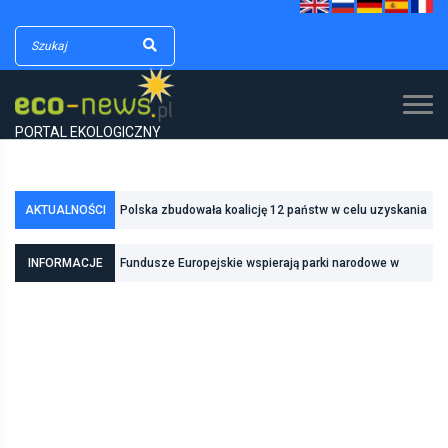
PORTAL EKOLOGICZNY
Polska zbudowała koalicję 12 państw w celu uzyskania
AKTUALNOŚCI
dodatkowych środków na inwestycje w transformację
Poznań zwiększa odporność na zmiany klimatu dzięki
energetyczną
inwestycjom w zielono-niebieską infrastrukturę
INFORMACJE
Fundusze Europejskie wspierają parki narodowe w
realizacji zadań związanych z ochroną przyrody