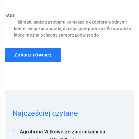
TAGI:
–
klimatu
także
zasobami
kontekście
ekosfera
wodnymi
konferencji
zasobów
będzie
targów
podczas
Środowiska
które
można
ochrony
samorządów
środo
Zobacz również
Najczęściej czytane
1
Agrofirma Witkowo ze zbiornikami na