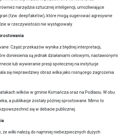
wnież narzędzia sztucznej inteligencji, umożliwiające
nagrań (tzw. deepfake’ów), które mogą sugerować agresywne
dzie w rzeczywistości nie występowały.
sprostowania
ane. Część przekazów wynika z błędnej interpretacji,
które doniesienia są jednak działaniami celowymi, nastawionymi
ecie lub wywieranie presji społecznej na instytucje
ala się nieprawdziwy obraz wilka jako rosnącego zagrożenia
 atakach wilków w gminie Komańcza oraz na Podlasiu. W obu
eka, a publikacje zostały później sprostowane. Mimo to
ozpowszechnić się w debacie publicznej.
nia
że wilki należą do najmniej niebezpiecznych dużych