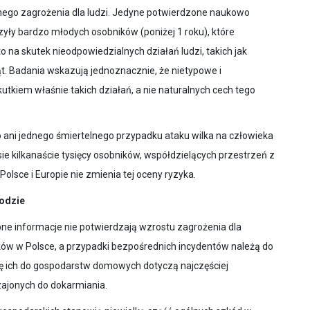
otnego zagrożenia dla ludzi. Jedyne potwierdzone naukowo
zyły bardzo młodych osobników (poniżej 1 roku), które
to na skutek nieodpowiedzialnych działań ludzi, takich jak
t. Badania wskazują jednoznacznie, że nietypowe i
tkiem właśnie takich działań, a nie naturalnych cech tego
 ani jednego śmiertelnego przypadku ataku wilka na człowieka
sie kilkanaście tysięcy osobników, współdzielących przestrzeń z
Polsce i Europie nie zmienia tej oceny ryzyka.
yrodzie
ępne informacje nie potwierdzają wzrostu zagrożenia dla
ków w Polsce, a przypadki bezpośrednich incydentów należą do
a się ich do gospodarstw domowych dotyczą najczęściej
zajonych do dokarmiania.