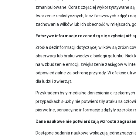
zmanipulowane. Coraz częściej wykorzystywane są ró
tworzenie realistycznych, lecz fałszywych zdjęć i 
zachowania wilków lub ich obecność w miejscach, g
Fałszywe informacje rozchodzą się szybciej niż 
Źródła dezinformacji dotyczącej wilków są zróżnicow
obserwacji lub braku wiedzy o biologii gatunku. Nie
na wzbudzenie emocji, zwiększenie zasięgów w Intern
odpowiedzialne za ochronę przyrody. W efekcie utrw
dla ludzi i zwierząt.
Przykładem były medialne doniesienia o rzekomych
przypadkach służby nie potwierdziły ataku na człowi
pierwotne, sensacyjne informacje zdążyły szeroko r
Dane naukowe nie potwierdzają wzrostu zagroże
Dostępne badania naukowe wskazują jednoznacznie, 