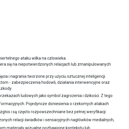
śmiertelnego ataku wilka na człowieka.
iera się na niepotwierdzonych relacjach lub zmanipulowanych
cia i nagrania tworzone przy użyciu sztucznej inteligencji.
ktom - zabezpieczenia hodowli, działania interwencyjne oraz
szkody.
 przekazach ludowych jako symbol zagrożenia i dzikości. Z tego
formacyjnych. Pojedyncze doniesienia o rzekomych atakach
zgłos i są często rozpowszechniane bez pełnej weryfikacji
zonych relacji świadków i sensacyjnych nagłówków medialnych,
tym materiały wizualne pozbawione kontekstu lub