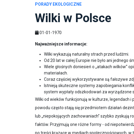
PORADY EKOLOGICZNE
Wilki w Polsce
01-01-1970
Najważniejsze informacje:
Wilki wykazują naturalny strach przed ludźmi.
Od 20 lat w całej Europie nie było ani jednego 
Wiele głośnych doniesień o „atakach wilków” op
materiałach.
Coraz częściej wykorzystywane są fałszywe zdję
Istnieją skuteczne systemy zapobiegania konfli
system wypłaty odszkodowań za wyrządzone 
Wilki od wieków funkcjonują w kulturze, legendach i
powodu często stają się przedmiotem działań dezin
lub „niepokojących zachowaniach” szybko zyskują ro
faktów. Przyjmują one różne formy - od niepotwierd
po treści krążące w mediach społecznościowych, w 