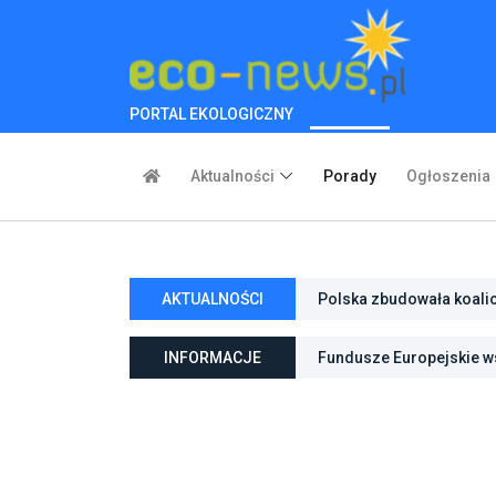
PORTAL EKOLOGICZNY
Aktualności
Porady
Ogłoszenia
AKTUALNOŚCI
Polska zbudowała koali
inwestycje w transforma
INFORMACJE
Fundusze Europejskie ws
ochroną przyrody