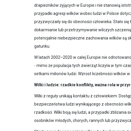
drapieżników żyjących w Europie i nie stanowią ist
przypadki agresji wilków wobec ludzi w Polsce dotyc
przyzwyczaiły się do obecności człowieka. Stało się 
dokarmianie lub przetrzymywanie wilczych szczenią
potencjalnie niebezpieczne zachowania wilków są sku
gatunku.
W latach 2002–2020 w całej Europie nie odnotowano
- mimo że populacja tych zwierząt liczyła w tym cza
setkami milionów ludzi. Wzrost liczebności wilków w 
Wilki i ludzie: rzadkie konflikty, ważna rola w prz
Wilki z reguły unikają kontaktu z człowiekiem. Dost
bezpieczeństwa ludzi wynikającego z obecności wil
rzadkości. Wilki boją się ludzi, a przypadki zbliżani
osobników młodych, chorych, rannych lub przyzwyc