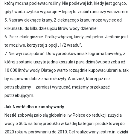
którą można podlewać rośliny. Nie podlewaj ich, kiedy jest gorąco,
gdyż woda szybko wyparuje – lepiej to zrobić rano czy wieczorem.
5. Napraw cieknące krany. Z cieknącego kranu może wyciec od
kilkunastu do kilkudziesięciu litrów wody dziennie!
6. Pierz ekologicznie. Pralkę włączaj, kiedy jest pełna. Jeśli nie jest
to możliwe, korzystaj z opcji „1/2 wsadu”.
7. Nie wyrzucaj ubrań. Do wyprodukowania kilograma bawełny, z
której zostanie uszyta jedna koszula i para dżinsów, potrzeba aż
10 000 litrów wody. Dlatego warto rozsądnie kupować ubrania, tak
by na pewno dobrze nam służyły. A odzież, której już nie
potrzebujemy – zamiast wyrzucać, możemy przekazać
potrzebującym.
Jak Nestlé dba o zasoby wody
Nestlé zobowiązało się globalnie i w Polsce do redukcji zużycia
wody o 30% na tonę produktu w każdej kategorii produktowej do
2020 roku w porównaniu do 2010. Cel realizowany jest m.in. dzięki