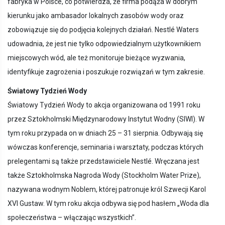
fabryka w Polsce, co potwierdza, że firma podąża w dobrym
kierunku jako ambasador lokalnych zasobów wody oraz
zobowiązuje się do podjęcia kolejnych działań. Nestlé Waters
udowadnia, że jest nie tylko odpowiedzialnym użytkownikiem
miejscowych wód, ale też monitoruje bieżące wyzwania,
identyfikuje zagrożenia i poszukuje rozwiązań w tym zakresie.
Światowy Tydzień Wody
Światowy Tydzień Wody to akcja organizowana od 1991 roku
przez Sztokholmski Międzynarodowy Instytut Wodny (SIWI). W
tym roku przypada on w dniach 25 – 31 sierpnia. Odbywają się
wówczas konferencje, seminaria i warsztaty, podczas których
prelegentami są także przedstawiciele Nestlé. Wręczana jest
także Sztokholmska Nagroda Wody (Stockholm Water Prize),
nazywana wodnym Noblem, której patronuje król Szwecji Karol
XVI Gustaw. W tym roku akcja odbywa się pod hasłem „Woda dla
społeczeństwa – włączając wszystkich”.