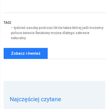
TAGI:
–
tydzień
zasoby
podczas
litrów
także
której
jeśli
możemy
polsce
świecie
Światowy
można
dlatego
zakresie
naturalny
Zobacz również
Najczęściej czytane