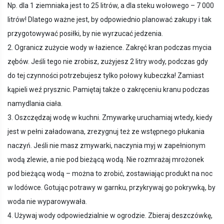
Np. dla 1 ziemniaka jest to 25 litrów, a dla steku wołowego – 7 000
litrów! Dlatego ważne jest, by odpowiednio planować zakupy i tak
przygotowywać posiłki, by nie wyrzucać jedzenia.
2. Ogranicz zużycie wody w łazience. Zakręć kran podczas mycia
zębów. Jeśli tego nie zrobisz, zużyjesz 2 litry wody, podczas gdy
do tej czynności potrzebujesz tylko połowy kubeczka! Zamiast
kąpieli weź prysznic. Pamiętaj także o zakręceniu kranu podczas
namydlania ciała.
3. Oszczędzaj wodę w kuchni. Zmywarkę uruchamiaj wtedy, kiedy
jest w pełni załadowana, zrezygnuj też ze wstępnego płukania
naczyń. Jeśli nie masz zmywarki, naczynia myj w zapełnionym
wodą zlewie, a nie pod bieżącą wodą. Nie rozmrażaj mrożonek
pod bieżącą wodą – można to zrobić, zostawiając produkt na noc
w lodówce. Gotując potrawy w garnku, przykrywaj go pokrywką, by
woda nie wyparowywała.
4. Używaj wody odpowiedzialnie w ogrodzie. Zbieraj deszczówkę,