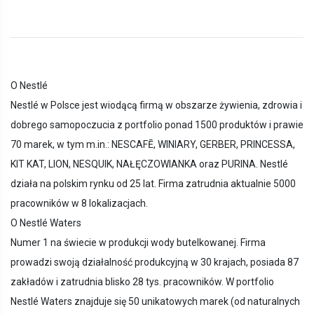
O Nestlé
Nestlé w Polsce jest wiodącą firmą w obszarze żywienia, zdrowia i
dobrego samopoczucia z portfolio ponad 1500 produktów i prawie
70 marek, w tym m.in.: NESCAFĒ, WINIARY, GERBER, PRINCESSA,
KIT KAT, LION, NESQUIK, NAŁĘCZOWIANKA oraz PURINA. Nestlé
działa na polskim rynku od 25 lat. Firma zatrudnia aktualnie 5000
pracowników w 8 lokalizacjach.
O Nestlé Waters
Numer 1 na świecie w produkcji wody butelkowanej. Firma
prowadzi swoją działalność produkcyjną w 30 krajach, posiada 87
zakładów i zatrudnia blisko 28 tys. pracowników. W portfolio
Nestlé Waters znajduje się 50 unikatowych marek (od naturalnych