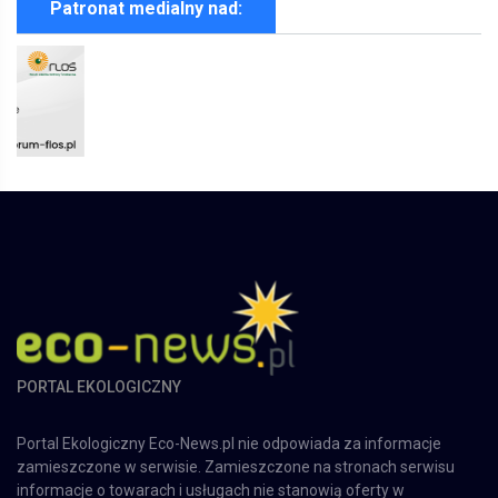
Patronat medialny nad:
PORTAL EKOLOGICZNY
Portal Ekologiczny Eco-News.pl nie odpowiada za informacje
zamieszczone w serwisie. Zamieszczone na stronach serwisu
informacje o towarach i usługach nie stanowią oferty w
rozumieniu art. 66 § 1 w związku z art. 61 § 2 Kodeksu cywilnego.