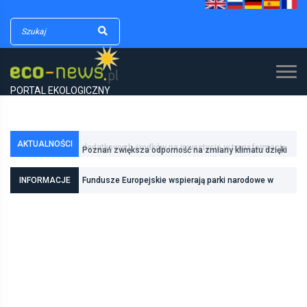
PORTAL EKOLOGICZNY
AKTUALNOŚCI
Poznań zwiększa odporność na zmiany klimatu dzięki
inwestycjom w zielono-niebieską infrastrukturę
INFORMACJE
Fundusze Europejskie wspierają parki narodowe w
realizacji zadań związanych z ochroną przyrody