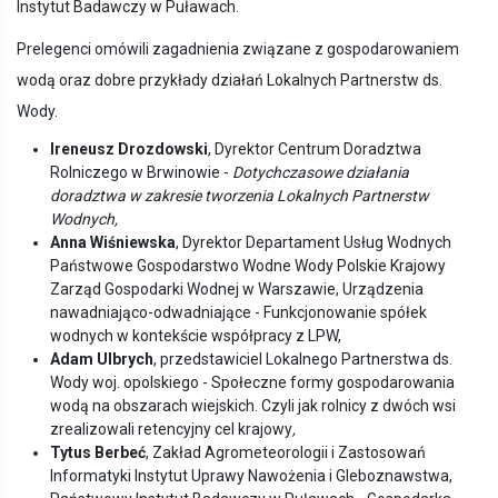
Instytut Badawczy w Puławach.
Prelegenci omówili zagadnienia związane z gospodarowaniem
wodą oraz dobre przykłady działań Lokalnych Partnerstw ds.
Wody.
Ireneusz Drozdowski
, Dyrektor Centrum Doradztwa
Rolniczego w Brwinowie -
Dotychczasowe działania
doradztwa w zakresie tworzenia Lokalnych Partnerstw
Wodnych,
Anna Wiśniewska
, Dyrektor Departament Usług Wodnych
Państwowe Gospodarstwo Wodne Wody Polskie Krajowy
Zarząd Gospodarki Wodnej w Warszawie, Urządzenia
nawadniająco-odwadniające - Funkcjonowanie spółek
wodnych w kontekście współpracy z LPW,
Adam Ulbrych
, przedstawiciel Lokalnego Partnerstwa ds.
Wody woj. opolskiego - Społeczne formy gospodarowania
wodą na obszarach wiejskich. Czyli jak rolnicy z dwóch wsi
zrealizowali retencyjny cel krajowy
,
Tytus Berbeć
, Zakład Agrometeorologii i Zastosowań
Informatyki Instytut Uprawy Nawożenia i Gleboznawstwa,