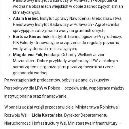
Państwowy Instytut Badawczy w Puławach - Gospodarka
wodna na obszarach wiejskich w dobie zachodzących zmian
klimatycznych
,
Adam Berbeć
, Instytut Uprawy Nawożenia i Gleboznawstwa,
Państwowy Instytut Badawczy w Puławach - Agrotechnika
sprzyjająca zatrzymaniu wody na gruntach ornych,
Bartosz Kierasiński
, Instytut Technologiczno-Przyrodniczy,
PIB Falenty - Innowacyjne urządzenia do regulacji poziomu
wody w systemach melioracyjnych,
Magdalena Fuk
, Fundacja Ochrony Wielkich Jezior
Mazurskich - Dobre przykłady współpracy LPW z lokalnym
samorządem i organizacjami pozarządowymi na rzecz
gospodarki wodnej.
Po wystąpieniach prelegentów, odbył się panel dyskusyjny -
Perspektywy dla LPW w Polsce – oczekiwania, współpraca między
instytucjonalna oraz finansowanie.
W panelu udział wzięli przedstawiciele: Ministerstwa Rolnictwa i
Rozwoju Wsi –
Lidia Kostańska
, Dyrektor Departamentu
Nieruchomości i Infrastruktury Wsi, Ministerstwa Infrastruktury –