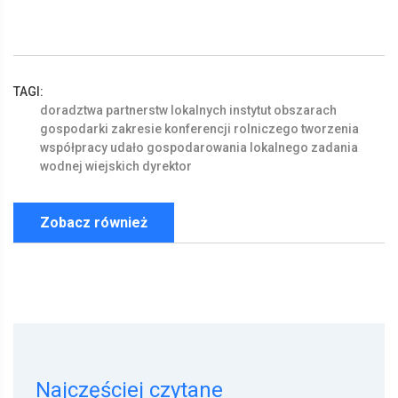
TAGI:
doradztwa
partnerstw
lokalnych
instytut
obszarach
gospodarki
zakresie
konferencji
rolniczego
tworzenia
współpracy
udało
gospodarowania
lokalnego
zadania
wodnej
wiejskich
dyrektor
Zobacz również
Najczęściej czytane