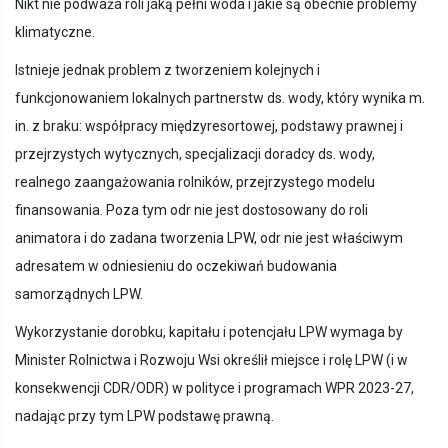
Nikt nie podważa roli jaką pełni woda i jakie są obecnie problemy
klimatyczne.
Istnieje jednak problem z tworzeniem kolejnych i
funkcjonowaniem lokalnych partnerstw ds. wody, który wynika m.
in. z braku: współpracy międzyresortowej, podstawy prawnej i
przejrzystych wytycznych, specjalizacji doradcy ds. wody,
realnego zaangażowania rolników, przejrzystego modelu
finansowania. Poza tym odr nie jest dostosowany do roli
animatora i do zadana tworzenia LPW, odr nie jest właściwym
adresatem w odniesieniu do oczekiwań budowania
samorządnych LPW.
Wykorzystanie dorobku, kapitału i potencjału LPW wymaga by
Minister Rolnictwa i Rozwoju Wsi określił miejsce i rolę LPW (i w
konsekwencji CDR/ODR) w polityce i programach WPR 2023-27,
nadając przy tym LPW podstawę prawną.