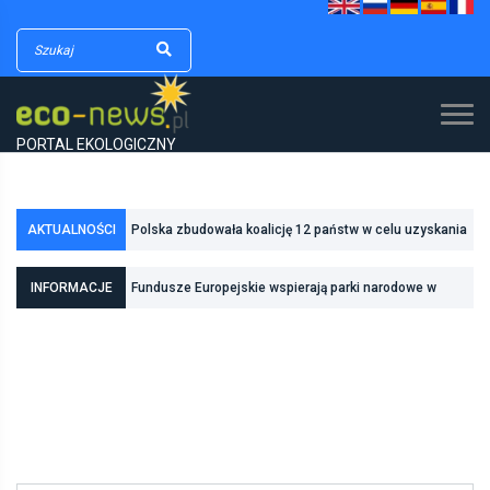
PORTAL EKOLOGICZNY
Polska zbudowała koalicję 12 państw w celu uzyskania
AKTUALNOŚCI
dodatkowych środków na inwestycje w transformację
Poznań zwiększa odporność na zmiany klimatu dzięki
INFORMACJE
Fundusze Europejskie wspierają parki narodowe w
energetyczną
inwestycjom w zielono-niebieską infrastrukturę
realizacji zadań związanych z ochroną przyrody