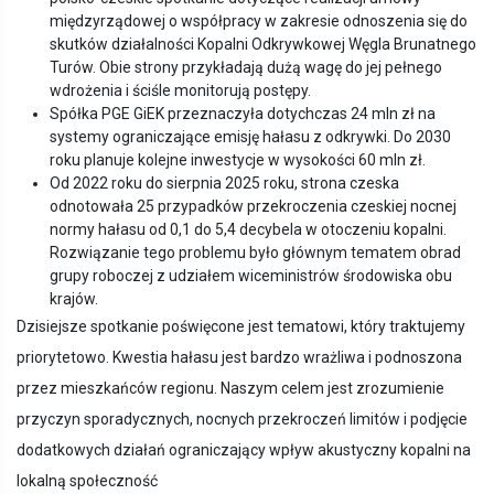
międzyrządowej o współpracy w zakresie odnoszenia się do
skutków działalności Kopalni Odkrywkowej Węgla Brunatnego
Turów. Obie strony przykładają dużą wagę do jej pełnego
wdrożenia i ściśle monitorują postępy.
Spółka PGE GiEK przeznaczyła dotychczas 24 mln zł na
systemy ograniczające emisję hałasu z odkrywki. Do 2030
roku planuje kolejne inwestycje w wysokości 60 mln zł.
Od 2022 roku do sierpnia 2025 roku, strona czeska
odnotowała 25 przypadków przekroczenia czeskiej nocnej
normy hałasu od 0,1 do 5,4 decybela w otoczeniu kopalni.
Rozwiązanie tego problemu było głównym tematem obrad
grupy roboczej z udziałem wiceministrów środowiska obu
krajów.
Dzisiejsze spotkanie poświęcone jest tematowi, który traktujemy
priorytetowo. Kwestia hałasu jest bardzo wrażliwa i podnoszona
przez mieszkańców regionu. Naszym celem jest zrozumienie
przyczyn sporadycznych, nocnych przekroczeń limitów i podjęcie
dodatkowych działań ograniczający wpływ akustyczny kopalni na
lokalną społeczność