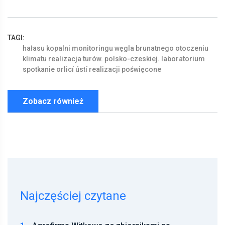
TAGI:
hałasu
kopalni
monitoringu
węgla
brunatnego
otoczeniu
klimatu
realizacja
turów.
polsko-czeskiej.
laboratorium
spotkanie
orlicí
ústí
realizacji
poświęcone
Zobacz również
Najczęściej czytane