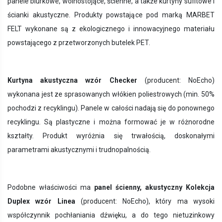
panele biurkowe, wolnostojące, ścienne, a także kurtyny sufitowe i
ścianki akustyczne. Produkty powstające pod marką MARBET
FELT wykonane są z
ekologicznego i innowacyjnego materiału
powstającego z przetworzonych butelek PET.
Kurtyna akustyczna wzór Checker
(producent: NoEcho)
wykonana jest ze sprasowanych włókien poliestrowych (min. 50%
pochodzi z recyklingu). Panele w całości nadają się do ponownego
recyklingu. Są plastyczne i można formować je w różnorodne
kształty. Produkt wyróżnia się trwałością, doskonałymi
parametrami akustycznymi i trudnopalnością.
Podobne właściwości ma
panel ścienny, akustyczny Kolekcja
Duplex
wzór Linea
(producent: NoEcho),
który ma wysoki
współczynnik pochłaniania dźwięku, a do tego nietuzinkowy