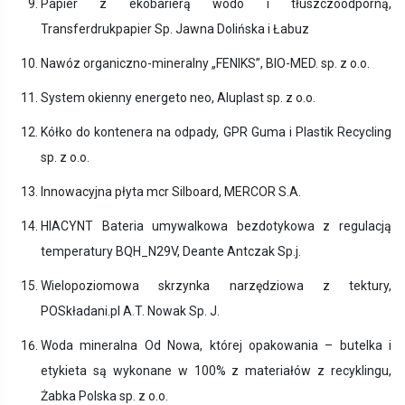
Papier z ekobarierą wodo i tłuszczoodporną,
Transferdrukpapier Sp. Jawna Dolińska i Łabuz
Nawóz organiczno-mineralny „FENIKS”, BIO-MED. sp. z o.o.
System okienny energeto neo, Aluplast sp. z o.o.
Kółko do kontenera na odpady, GPR Guma i Plastik Recycling
sp. z o.o.
Innowacyjna płyta mcr Silboard, MERCOR S.A.
HIACYNT Bateria umywalkowa bezdotykowa z regulacją
temperatury BQH_N29V, Deante Antczak Sp.j.
Wielopoziomowa skrzynka narzędziowa z tektury,
POSkładani.pl A.T. Nowak Sp. J.
Woda mineralna Od Nowa, której opakowania – butelka i
etykieta są wykonane w 100% z materiałów z recyklingu,
Żabka Polska sp. z o.o.