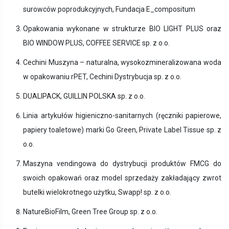
surowców poprodukcyjnych, Fundacja E_compositum
Opakowania wykonane w strukturze BIO LIGHT PLUS oraz
BIO WINDOW PLUS, COFFEE SERVICE sp. z o.o.
Cechini Muszyna – naturalna, wysokozmineralizowana woda
w opakowaniu rPET, Cechini Dystrybucja sp. z o.o.
DUALIPACK, GUILLIN POLSKA sp. z o.o.
Linia artykułów higieniczno-sanitarnych (ręczniki papierowe,
papiery toaletowe) marki Go Green, Private Label Tissue sp. z
o.o.
Maszyna vendingowa do dystrybucji produktów FMCG do
swoich opakowań oraz model sprzedaży zakładający zwrot
butelki wielokrotnego użytku, Swapp! sp. z o.o.
NatureBioFilm, Green Tree Group sp. z o.o.