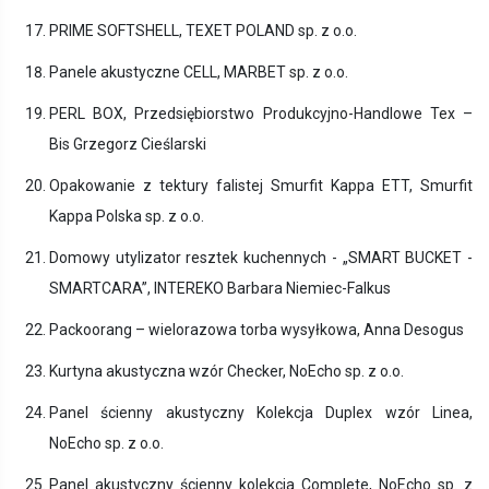
PRIME SOFTSHELL, TEXET POLAND sp. z o.o.
Panele akustyczne CELL, MARBET sp. z o.o.
PERL BOX, Przedsiębiorstwo Produkcyjno-Handlowe Tex –
Bis Grzegorz Cieślarski
Opakowanie z tektury falistej Smurfit Kappa ETT, Smurfit
Kappa Polska sp. z o.o.
Domowy utylizator resztek kuchennych - „SMART BUCKET -
SMARTCARA”, INTEREKO Barbara Niemiec-Falkus
Packoorang – wielorazowa torba wysyłkowa, Anna Desogus
Kurtyna akustyczna wzór Checker, NoEcho sp. z o.o.
Panel ścienny akustyczny Kolekcja Duplex wzór Linea,
NoEcho sp. z o.o.
Panel akustyczny ścienny kolekcja Complete, NoEcho sp. z