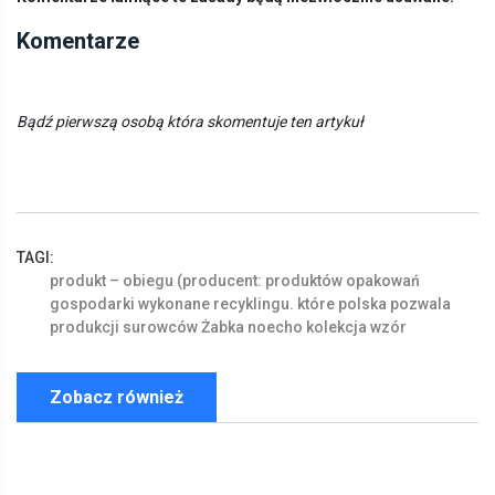
Komentarze
Bądź pierwszą osobą która skomentuje ten artykuł
TAGI:
produkt
–
obiegu
(producent:
produktów
opakowań
gospodarki
wykonane
recyklingu.
które
polska
pozwala
produkcji
surowców
Żabka
noecho
kolekcja
wzór
Zobacz również