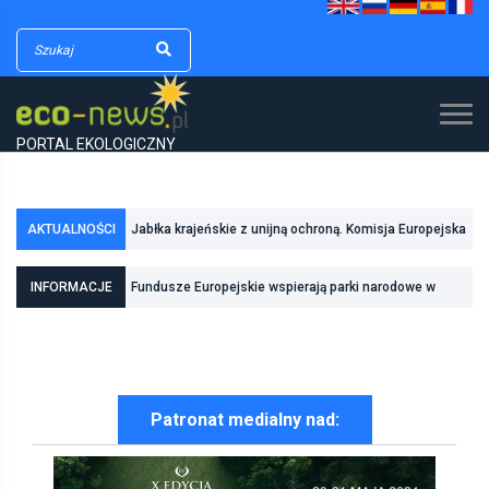
PORTAL EKOLOGICZNY
AKTUALNOŚCI
Jabłka krajeńskie z unijną ochroną. Komisja Europejska
zarejestrowała kolejny polski produkt regionalny
Fundusze Europejskie wspierają parki narodowe w
INFORMACJE
realizacji zadań związanych z ochroną przyrody
Pierwszy rezerwat przyrody we Wrocławiu
Patronat medialny nad: