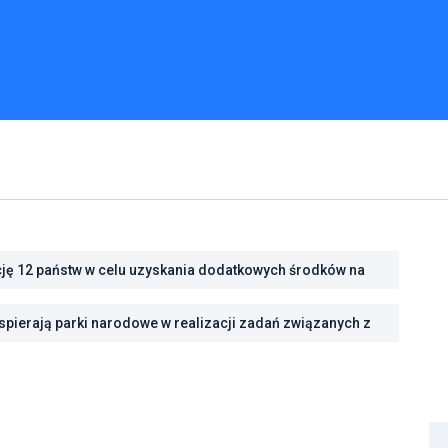
cję 12 państw w celu uzyskania dodatkowych środków na
cję energetyczną
ść na zmiany klimatu dzięki inwestycjom w zielono-
pierają parki narodowe w realizacji zadań związanych z