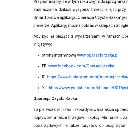
Przypominamy, że w tym roku chętni do sprzątania m
zaznaczania dzikich wysypisk śmieci, miejsc przy
Smartfonowa aplikacja „Operacja Czysta Rzeka” jest
plenerze. Aplikację można pobrać w sklepach Google
Aby być na bieżąco z wydarzeniami w ramach Oper
inicjatywy:
stronę internetową
www.operacjarzeka.pl
FB:
www.facebook.com/Operacjarzeka
IG:
https://www.instagram.com/operacjarzeka
YT:
https://www.youtube.com/channel/UCT6y
Operacja Czysta Rzeka
To pierwsza w historii skoordynowana akcja społec
dopływów, a także brzegów i okolicy. Ma na celu z
pozarządowych, a także turystów do posprzątani