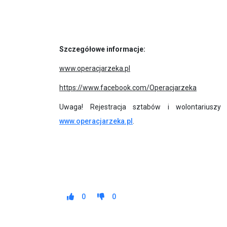
Szczegółowe informacje:
www.operacjarzeka.pl
https://www.facebook.com/Operacjarzeka
Uwaga! Rejestracja sztab
ó
w i wolontariuszy 
www.operacjarzeka.pl
.
0
0