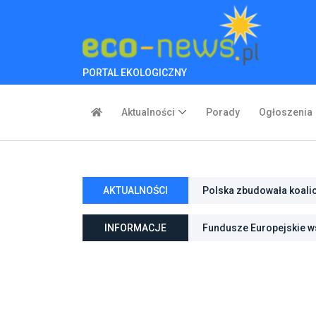
PORTAL EKOLOGICZNY
Aktualności
Porady
Ogłoszenia
Polska zbudowała koali
AKTUALNOŚCI
inwestycje w transforma
Poznań zwiększa odporno
INFORMACJE
Fundusze Europejskie ws
niebieską infrastrukturę
ochroną przyrody