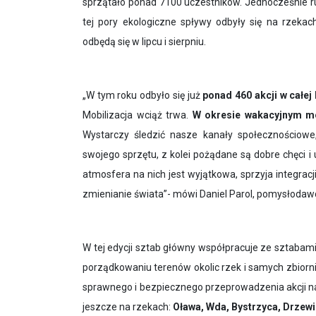
sprzątało ponad 7100 uczestników. Jednocześnie rus
tej pory ekologiczne spływy odbyły się na rzekach
odbędą się w lipcu i sierpniu.
„
W tym roku odbyło się już
ponad 460 akcji w całej
Mobilizacja wciąż trwa.
W okresie wakacyjnym mo
Wystarczy śledzić nasze kanały społecznościowe
swojego sprzętu, z kolei pożądane są dobre chęci 
atmosfera na nich jest wyjątkowa, sprzyja integrac
zmienianie świata”- mówi Daniel Parol, pomysłodawc
W tej edycji sztab główny współpracuje ze sztabami 
porządkowaniu terenów okolic rzek i samych zbior
sprawnego i bezpiecznego przeprowadzenia akcji na
jeszcze na rzekach:
Oława, Wda, Bystrzyca, Drzewi