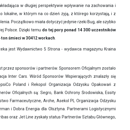
zakładająca w długiej perspektywie wpływanie na zachowania i
lokalne, w którym na co dzień żyją, z którego korzystają, i z
lenia. Początkowo miała dotyczyć jedynie rzeki Bug, ale szybko
łej Polsce. Dzięki temu
do tej pory ponad
14 300 uczestników
6 ton śmieci w 30412 workach
.
zeka jest Wydawnictwo 5 Strona - wydawca magazynu Kraina
st przez sponsorów i partnerów. Sponsorem Oficjalnym zostało
ja Inter Cars. Wśród Sponsorów Wspierających znalazły się
 PepsiCo Poland i Rekopol Organizacja Odzysku Opakowań z
nerów Oficjalnych są: Segro, Bank Ochrony Środowiska, Essity
orstwo Farmaceutyczne, Arche, Asekol PL Organizacja Odzysku
orman i Dobra Energia dla Olsztyna. Partnerami Logistycznymi
Paribas oraz Jet Line zyskały status Partnerów Sztabu Głównego,