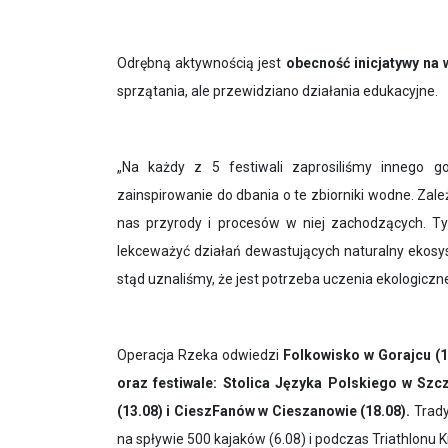
Odrębną aktywnością jest
obecność inicjatywy na
sprzątania, ale przewidziano działania edukacyjne.
„
Na każdy z 5 festiwali zaprosiliśmy innego g
zainspirowanie do dbania o te zbiorniki wodne. Za
nas przyrody i procesów w niej zachodzących. Tyl
lekceważyć działań dewastujących naturalny ekosys
stąd uznaliśmy, że jest potrzeba uczenia ekologiczne
Operacja Rzeka odwiedzi
Folkowisko w Gorajcu (1
oraz festiwale: Stolica Języka Polskiego w Szc
(13.08) i CieszFanów w Cieszanowie (18.08).
Trady
na spływie 500 kajaków (6.08) i podczas Triathlonu K