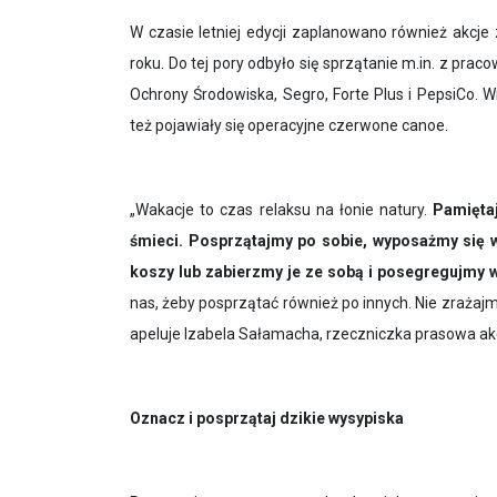
W czasie letniej edycji zaplanowano również akcje
roku. Do tej pory odbyło się sprzątanie m.in. z praco
Ochrony Środowiska, Segro, Forte Plus i PepsiCo. W
też pojawiały się operacyjne czerwone canoe.
„
Wakacje to czas relaksu na łonie natury.
Pamięta
śmieci. Posprzątajmy po sobie, wyposażmy się 
koszy lub zabierzmy je ze sobą i posegregujmy
nas, żeby posprzątać również po innych. Nie zrażajmy
apeluje Izabela Sałamacha, rzeczniczka prasowa akc
Oznacz i posprzątaj dzikie wysypiska