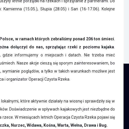
zyły letnie porządki na rzekach i sprzątanie z partnerami. Do
: Kamienna (15.05.), Słupia (28.05) i San (16-17.06). Kolejne
 Polsce, w ramach których zebraliśmy ponad 206 ton śmieci
.
żna dołączyć do nas, sprzątając rzeki z poziomu kajaka
.
, gdzie informujemy o miejscach i datach. Nie trzeba mieć
i uśmiech. Nasze akcje cieszą się sporym zainteresowaniem, bo
ji, wymianie poglądów, a tylko w takich warunkach możliwe jest
a i organizator Operacji Czysta Rzeka.
lokalnymi, które aktywnie działały na wiosnę i sprawdziły się w
ników. Doświadczenie w spływach kajakowych jest niezbędne do
 rzece. W miesiącach letnich Operacja Czysta Rzeka pojawi się
czka, Nurzec, Widawa, Kośna, Warta, Wełna, Drawa i Bug.