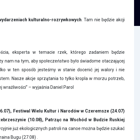
 wydarzeniach kulturalno-rozrywkowych
. Tam nie będzie akcji
ościa, eksperta w temacie rzek, którego zadaniem będzie
leży nam na tym, aby społeczeństwo było świadome otaczającej
ko w ten sposób jesteśmy w stanie docenić jej walory i nie
tem. Nasze akcje sprzątania to tylko kropla w morzu potrzeb,
j wrażliwości” – wyjaśnia Daniel Parol
6.07), Festiwal Wielu Kultur i Narodów w Czeremsze (24.07)
zebrzeszynie (10.08), Patrząc na Wschód w Budzie Ruskiej
cyjnie już ekologicznych patroli na canoe można będzie szukać
raina Bugu (27.08) .