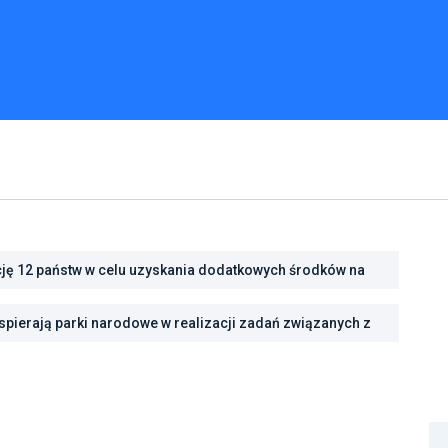
cję 12 państw w celu uzyskania dodatkowych środków na
cję energetyczną
ść na zmiany klimatu dzięki inwestycjom w zielono-
pierają parki narodowe w realizacji zadań związanych z