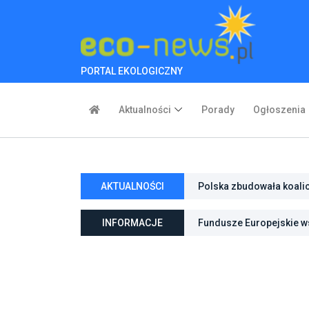
PORTAL EKOLOGICZNY
Aktualności
Porady
Ogłoszenia
Polska zbudowała koali
AKTUALNOŚCI
inwestycje w transforma
Poznań zwiększa odporno
niebieską infrastrukturę
INFORMACJE
Fundusze Europejskie ws
ochroną przyrody