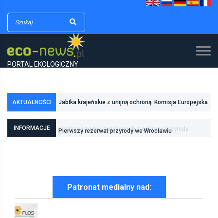
PORTAL EKOLOGICZNY
Jabłka krajeńskie z unijną ochroną. Komisja Europejska
AKTUALNOŚCI
zarejestrowała kolejny polski produkt regionalny
Raport żniwny – 04.08.2026 r.
INFORMACJE
Pierwszy rezerwat przyrody we Wrocławiu
Patronat medialny nad: