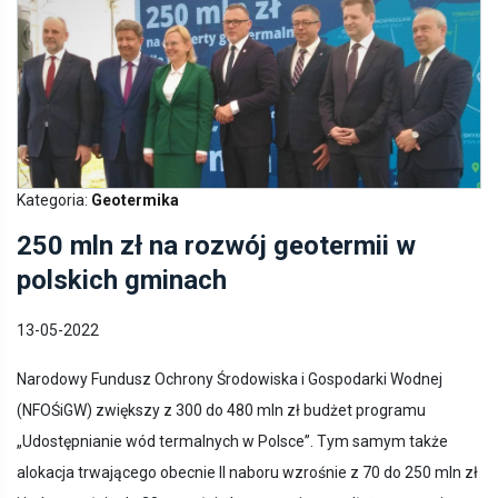
Kategoria:
Geotermika
250 mln zł na rozwój geotermii w
polskich gminach
13-05-2022
Narodowy Fundusz Ochrony Środowiska i Gospodarki Wodnej
(NFOŚiGW) zwiększy z 300 do 480 mln zł budżet programu
„Udostępnianie wód termalnych w Polsce”. Tym samym także
alokacja trwającego obecnie II naboru wzrośnie z 70 do 250 mln zł
i jednocześnie do 30 września br. zostanie przedłużony termin