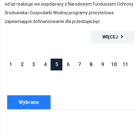
Środowiska i Gospodarki Wodnej programy priorytetowe
zapewniające dofinansowanie dla przedsięwzięć ...
WIĘCEJ
1
2
3
4
5
6
7
8
9
10
11
Wybrane