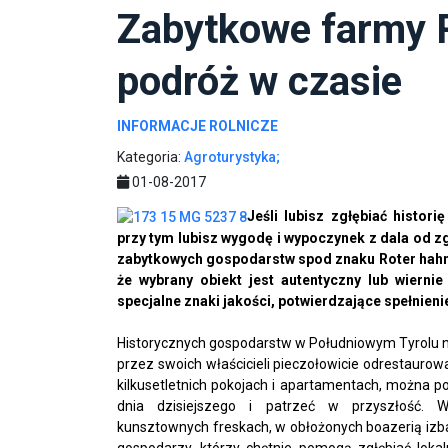
Zabytkowe farmy R
podróż w czasie
INFORMACJE ROLNICZE
Kategoria:
Agroturystyka;
01-08-2017
Jeśli lubisz zgłębiać histo
przy tym lubisz wygodę i wypoczynek z dala od zg
zabytkowych gospodarstw spod znaku Roter hahn 
że wybrany obiekt jest autentyczny lub wiern
specjalne znaki jakości, potwierdzające spełnie
Historycznych gospodarstw w Południowym Tyrolu nie 
przez swoich właścicieli pieczołowicie odrestauro
kilkusetletnich pokojach i apartamentach, można po
dnia dzisiejszego i patrzeć w przyszłość. 
kunsztownych
freskach
, w obłożonych boazerią
i
zb
gospodarzy, którzy chętnie pomogą zgłębiać lokal