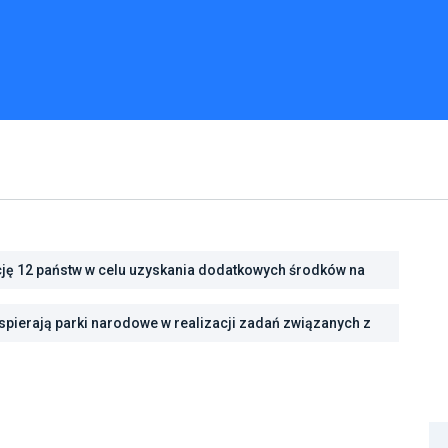
cję 12 państw w celu uzyskania dodatkowych środków na
cję energetyczną
ść na zmiany klimatu dzięki inwestycjom w zielono-
pierają parki narodowe w realizacji zadań związanych z