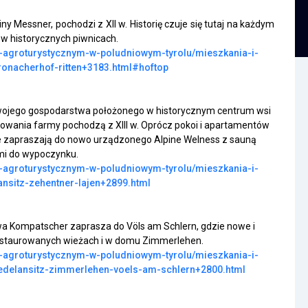
y Messner, pochodzi z XII w. Historię czuje się tutaj na każdym
w historycznych piwnicach.
ie-agroturystycznym-w-poludniowym-tyrolu/mieszkania-i-
ronacherhof-ritten+3183.html#hoftop
wojego gospodarstwa położonego w historycznym centrum wsi
owania farmy pochodzą z XIII w. Oprócz pokoi i apartamentów
zapraszają do nowo urządzonego Alpine Welness z sauną
mi do wypoczynku.
ie-agroturystycznym-w-poludniowym-tyrolu/mieszkania-i-
ansitz-zehentner-lajen+2899.html
wa Kompatscher zaprasza do Völs am Schlern, gdzie nowe i
estaurowanych wieżach i w domu Zimmerlehen.
ie-agroturystycznym-w-poludniowym-tyrolu/mieszkania-i-
/edelansitz-zimmerlehen-voels-am-schlern+2800.html