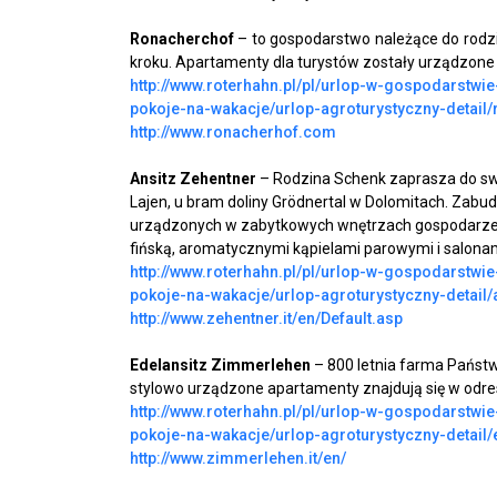
Ronacherchof
– to gospodarstwo należące do rodzin
kroku. Apartamenty dla turystów zostały urządzone 
http://www.roterhahn.pl/pl/urlop-w-gospodarstw
pokoje-na-wakacje/urlop-agroturystyczny-detail/
http://www.ronacherhof.com
Ansitz Zehentner
– Rodzina Schenk zaprasza do s
Lajen, u bram doliny Gr
ödnertal w Dolomitach. Zabud
urządzonych w zabytkowych wnętrzach gospodarze 
fińską, aromatycznymi kąpielami parowymi i salona
http://www.roterhahn.pl/pl/urlop-w-gospodarstw
pokoje-na-wakacje/urlop-agroturystyczny-detail/
http://www.zehentner.it/en/Default.asp
Edelansitz Zimmerlehen
– 800 letnia farma Państ
stylowo urządzone apartamenty znajdują się w odr
http://www.roterhahn.pl/pl/urlop-w-gospodarstw
pokoje-na-wakacje/urlop-agroturystyczny-detail
http://www.zimmerlehen.it/en/