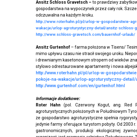
Ansitz Schloss Gravetsch –
to prawdziwy zabytko
gospodarstwa na wypoczynek przez cały rok. Szczegó
odczuwalna na każdym kroku.
http://www.roterhahn.pl/pl/urlop-w-gospodarstwie-ag
wakacje/urlop-agroturystyczny-detail/ansitz-schloss-g
http://www.schloss-gravetsch.com/bauernhof-urlaub/
Ansitz Gurtenhof
– farma położona w Tisens/ Tesim
mimo upływu czasu nie stracił swojego uroku. Niepo
i drewnianym kasetonowym stropem od wieków znajduj
stylowo odrestaurowane apartamenty i nowa alpejsk
http://www.roterhahn.pl/pl/urlop-w-gospodarstw
pokoje-na-wakacje/urlop-agroturystyczny-detail/
http://www.gurtenhof.com/en/gurtenhof.html
Informacje dodatkowe:
Roter Hahn
(pol. Czerwony Kogut, ang. Red R
agroturystycznych położonych w Południowym Tyro
że gospodarstwo agroturystyczne spełnia rygoryst
jedynie farmy oferujące turystom pobyty. Od 2003 r.
gastronomicznych, produkcji ekologicznej żywno
organizacji jest promocja rolnictwa Południowego 