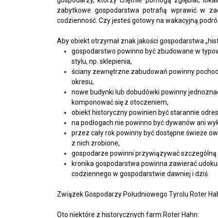
zabytkowe gospodarstwa potrafią wprawić w zach
codzienność. Czy jesteś gotowy na wakacyjną podró
Aby obiekt otrzymał znak jakości gospodarstwa „hi
gospodarstwo powinno być zbudowane w typowym
stylu, np. sklepienia,
ściany zewnętrzne zabudowań powinny pochodzi
okresu,
nowe budynki lub dobudówki powinny jednoznac
komponować się z otoczeniem,
obiekt historyczny powinien być starannie odre
na podłogach nie powinno być dywanów ani wyk
przez cały rok powinny być dostępne świeże o
z nich zrobione,
gospodarze powinni przywiązywać szczególną w
kronika gospodarstwa powinna zawierać udokume
codziennego w gospodarstwie dawniej i dziś
Związek Gospodarzy Południowego Tyrolu Roter Hah
Oto niektóre z historycznych farm Roter Hahn: