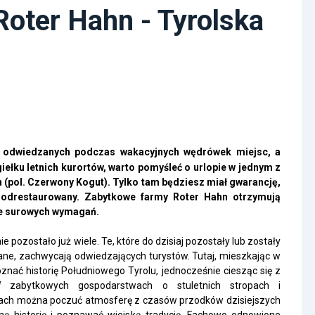
oter Hahn - Tyrolska
rię odwiedzanych podczas wakacyjnych wędrówek miejsc, a
iełku letnich kurortów, warto pomyśleć o urlopie w jednym z
(pol. Czerwony Kogut). Tylko tam będziesz miał gwarancję,
ie odrestaurowany. Zabytkowe farmy Roter Hahn otrzymują
nie surowych wymagań.
pozostało już wiele. Te, które do dzisiaj pozostały lub zostały
wane, zachwycają odwiedzających turystów. Tutaj, mieszkając w
znać historię Południowego Tyrolu, jednocześnie ciesząc się z
W zabytkowych gospodarstwach o stuletnich
stropach
i
ach
można
poczuć atmosferę z czasów przodków dzisiejszych
ną historię i poznawać wiejską tradycję. Fachowo odnowione