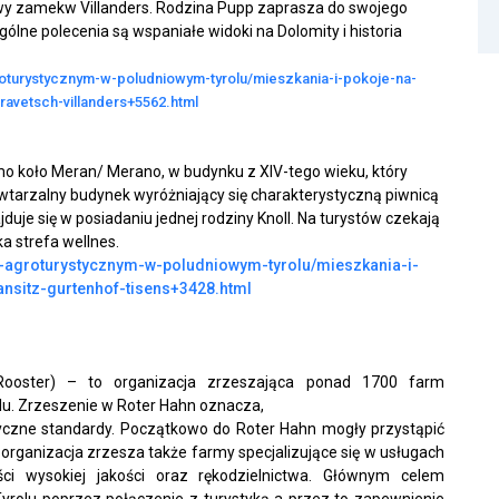
wy zamek
w Villanders. Rodzina Pupp zaprasza do swojego
lne polecenia są wspaniałe widoki na Dolomity i historia
roturystycznym-w-poludniowym-tyrolu/mieszkania-i-pokoje-na-
ravetsch-villanders+5562.html
o koło Meran/ Merano, w budynku z XIV-tego wieku, który
wtarzalny budynek wyróżniający się charakterystyczną piwnicą
e się w posiadaniu jednej rodziny Knoll. Na turystów czekają
a strefa wellnes.
ie-agroturystycznym-w-poludniowym-tyrolu/mieszkania-i-
ansitz-gurtenhof-tisens+3428.html
ooster) – to organizacja zrzeszająca ponad 1700 farm
lu
. Zrzeszenie w Roter Hahn oznacza,
yczne standardy. Początkowo do Roter Hahn mogły przystąpić
 organizacja zrzesza także farmy specjalizujące się w usługach
ści wysokiej jakości oraz rękodzielnictwa. Głównym celem
Tyrolu poprzez połączenie z turystyką a przez to zapewnienie