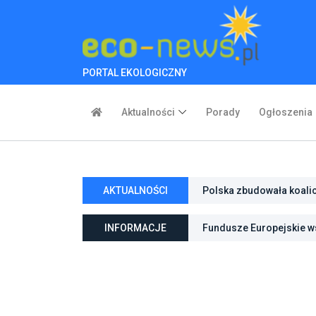
PORTAL EKOLOGICZNY
Aktualności
Porady
Ogłoszenia
Polska zbudowała koali
AKTUALNOŚCI
inwestycje w transforma
Poznań zwiększa odporno
niebieską infrastrukturę
INFORMACJE
Fundusze Europejskie ws
ochroną przyrody