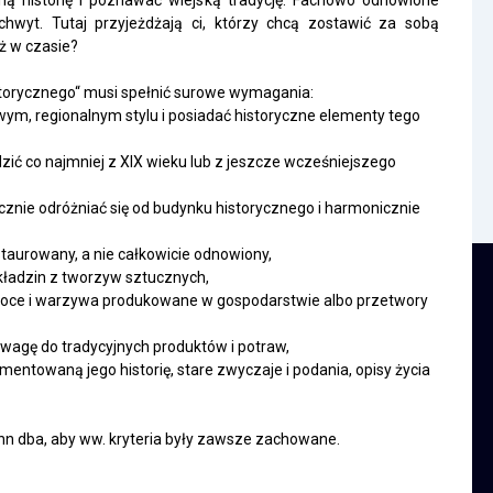
wyt. Tutaj przyjeżdżają ci, którzy chcą zostawić za sobą
ż w czasie?
storycznego“ musi spełnić surowe wymagania:
, regionalnym stylu i posiadać historyczne elementy tego
ć co najmniej z XIX wieku lub z jeszcze wcześniejszego
znie odróżniać się od budynku historycznego i harmonicznie
staurowany, a nie całkowicie odnowiony,
ładzin z tworzyw sztucznych,
woce i warzywa produkowane w gospodarstwie albo przetwory
agę do tradycyjnych produktów i potraw,
ntowaną jego historię, stare zwyczaje i podania, opisy życia
n dba, aby ww. kryteria były zawsze zachowane.