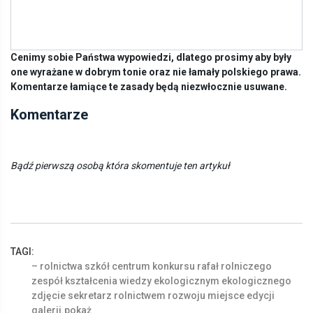
Cenimy sobie Państwa wypowiedzi, dlatego prosimy aby były
one wyrażane w dobrym tonie oraz nie łamały polskiego prawa.
Komentarze łamiące te zasady będą niezwłocznie usuwane.
Komentarze
Bądź pierwszą osobą która skomentuje ten artykuł
TAGI:
–
rolnictwa
szkół
centrum
konkursu
rafał
rolniczego
zespół
kształcenia
wiedzy
ekologicznym
ekologicznego
zdjęcie
sekretarz
rolnictwem
rozwoju
miejsce
edycji
galerii.pokaż