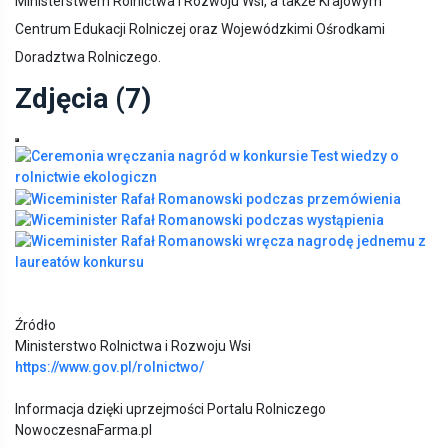
Ministerstwem Rolnictwa i Rozwoju Wsi, a także Krajowym
Centrum Edukacji Rolniczej oraz Wojewódzkimi Ośrodkami
Doradztwa Rolniczego.
Zdjęcia (7)
Pokaż poprzednie zdjęcia
Pokaż zdjęcie 1 z galerii.
Po
Pokaż z
Pokaż zdję
Źródło
Ministerstwo Rolnictwa i Rozwoju Wsi
https://www.gov.pl/rolnictwo/
Informacja dzięki uprzejmości Portalu Rolniczego
NowoczesnaFarma.pl