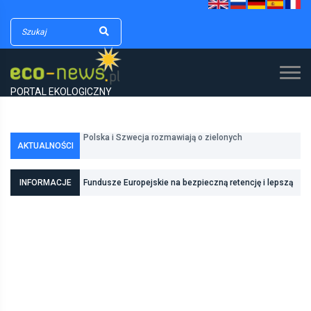
PORTAL EKOLOGICZNY
Polska i Szwecja rozmawiają o zielonych
AKTUALNOŚCI
technologiach
Większy wpływ obywateli na programy ochrony
powietrza
INFORMACJE
Fundusze Europejskie na bezpieczną retencję i lepszą
odporność na zmiany klimatu Gliwic i Radomia