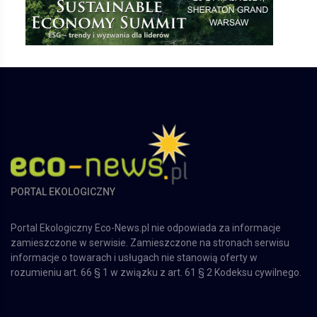
PORTAL EKOLOGICZNY
Portal Ekologiczny Eco-News.pl nie odpowiada za informacje
zamieszczone w serwisie. Zamieszczone na stronach serwisu
informacje o towarach i usługach nie stanowią oferty w
rozumieniu art. 66 § 1 w związku z art. 61 § 2 Kodeksu cywilnego.