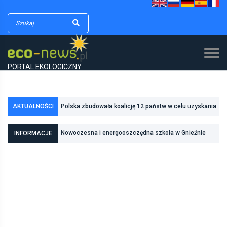
PORTAL EKOLOGICZNY
AKTUALNOŚCI
Polska zbudowała koalicję 12 państw w celu uzyskania
Nowoczesna i energooszczędna szkoła w Gnieźnie
dodatkowych środków na inwestycje w transformację
INFORMACJE
Fundusze Europejskie na lepszą wodę dla
energetyczną
mieszkańców Torunia