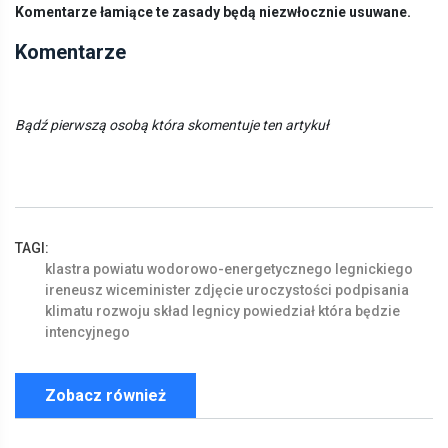
Komentarze łamiące te zasady będą niezwłocznie usuwane.
Komentarze
Bądź pierwszą osobą która skomentuje ten artykuł
TAGI:
klastra
powiatu
wodorowo-energetycznego
legnickiego
ireneusz
wiceminister
zdjęcie
uroczystości
podpisania
klimatu
rozwoju
skład
legnicy
powiedział
która
będzie
intencyjnego
Zobacz również