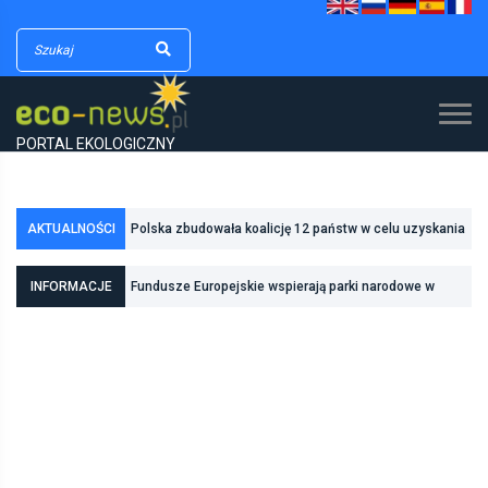
PORTAL EKOLOGICZNY
Polska zbudowała koalicję 12 państw w celu uzyskania
AKTUALNOŚCI
dodatkowych środków na inwestycje w transformację
Poznań zwiększa odporność na zmiany klimatu dzięki
energetyczną
inwestycjom w zielono-niebieską infrastrukturę
INFORMACJE
Fundusze Europejskie wspierają parki narodowe w
realizacji zadań związanych z ochroną przyrody