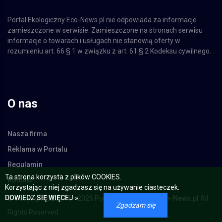
Portal Ekologiczny Eco-News.pl nie odpowiada za informacje
zamieszczone w serwisie. Zamieszczone na stronach serwisu
informacje o towarach i usługach nie stanowią oferty w
rozumieniu art. 66 § 1 w związku z art. 61 § 2 Kodeksu cywilnego.
O nas
Nasza firma
Reklama w Portalu
Regulamin
Kontakt
Ta strona korzysta z plików COOKIES.
Korzystając z niej zgadzasz się na używanie ciasteczek.
© Copyright 02.2015 - 2026 Portal Ekologiczny -
Eco-News.pl
All
DOWIEDZ SIĘ WIĘCEJ »
Rights Reserved.
Zgadzam się