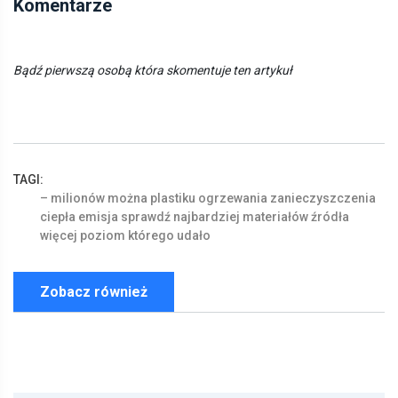
Komentarze
Bądź pierwszą osobą która skomentuje ten artykuł
TAGI:
–
milionów
można
plastiku
ogrzewania
zanieczyszczenia
ciepła
emisja
sprawdź
najbardziej
materiałów
źródła
więcej
poziom
którego
udało
Zobacz również