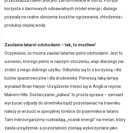
przeszkadza nawet jeśli jest zamontowana w domu. Pompa
korzysta z darmowych odnawialnych źródeł energii i dlatego
pozwala na realne obniżenie kosztów ogrzewania, chłodzenia i
produkcji ciepłej wody.
Zasilanie latarni odchodami – tak, to możliwe!
Oczywiście, że można zasilać latarnie psimi odchodami. Jest to
surowiec, którego pełno w naszym otoczeniu, więc dlaczego nie
zrobić z niego dobrego użytku. Odbyłoby się to z korzyścią i dla
butów spacerowiczów i dla środowiska. Pierwszą taką lampę
wynalazł Brian Harper. Urządzenie mieści się w Anglii w rejonie
Malvern Hills. Dostarczanie „paliwa” to prosta sprawa – zamiast
wyrzucać odpady do śmietnika bądź pozostawiać na trawniku
należy je wrzucić w specjalnej torebce do pojemnika w latarni.
Tam mikroorganizmy rozkładają „nośnik energii” na metan, który
zasila urządzenie, a pozostałości zostają wykorzystane jako