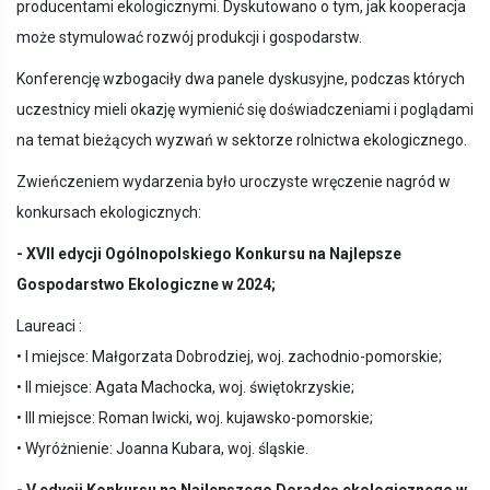
producentami ekologicznymi. Dyskutowano o tym, jak kooperacja
może stymulować rozwój produkcji i gospodarstw.
Konferencję wzbogaciły dwa panele dyskusyjne, podczas których
uczestnicy mieli okazję wymienić się doświadczeniami i poglądami
na temat bieżących wyzwań w sektorze rolnictwa ekologicznego.
Zwieńczeniem wydarzenia było uroczyste wręczenie nagród w
konkursach ekologicznych:
- XVII edycji Ogólnopolskiego Konkursu na Najlepsze
Gospodarstwo Ekologiczne w 2024;
Laureaci :
• I miejsce: Małgorzata Dobrodziej, woj. zachodnio-pomorskie;
• II miejsce: Agata Machocka, woj. świętokrzyskie;
• III miejsce: Roman Iwicki, woj. kujawsko-pomorskie;
• Wyróżnienie: Joanna Kubara, woj. śląskie.
- V edycji Konkursu na Najlepszego Doradcę ekologicznego w