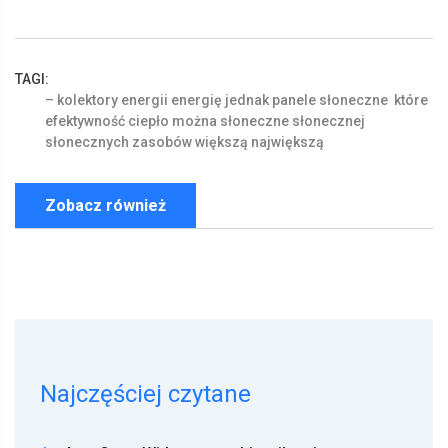
TAGI:
–
kolektory
energii
energię
jednak
panele
słoneczne
które
efektywność
ciepło
można
słoneczne
słonecznej
słonecznych
zasobów
większą
największą
Zobacz również
Najczęściej czytane