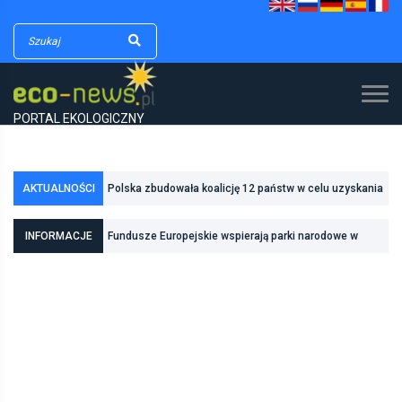
PORTAL EKOLOGICZNY
Polska zbudowała koalicję 12 państw w celu uzyskania
AKTUALNOŚCI
dodatkowych środków na inwestycje w transformację
Poznań zwiększa odporność na zmiany klimatu dzięki
INFORMACJE
Fundusze Europejskie wspierają parki narodowe w
energetyczną
inwestycjom w zielono-niebieską infrastrukturę
realizacji zadań związanych z ochroną przyrody