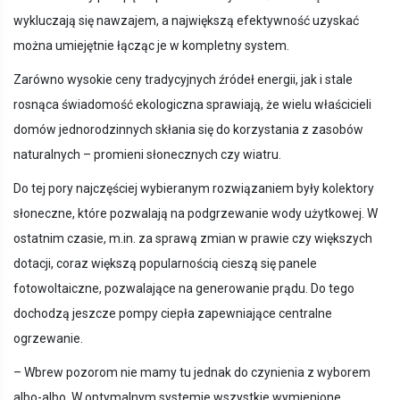
wykluczają się nawzajem, a największą efektywność uzyskać
można umiejętnie łącząc je w kompletny system.
Zarówno wysokie ceny tradycyjnych źródeł energii, jak i stale
rosnąca świadomość ekologiczna sprawiają, że wielu właścicieli
domów jednorodzinnych skłania się do korzystania z zasobów
naturalnych – promieni słonecznych czy wiatru.
Do tej pory najczęściej wybieranym rozwiązaniem były kolektory
słoneczne, które pozwalają na podgrzewanie wody użytkowej. W
ostatnim czasie, m.in. za sprawą zmian w prawie czy większych
dotacji, coraz większą popularnością cieszą się panele
fotowoltaiczne, pozwalające na generowanie prądu. Do tego
dochodzą jeszcze pompy ciepła zapewniające centralne
ogrzewanie.
­– Wbrew pozorom nie mamy tu jednak do czynienia z wyborem
albo-albo. W optymalnym systemie wszystkie wymienione