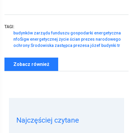
TAGI:
budynków
zarządu
funduszu
gospodarki
energetyczna
nfoŚigw
energetycznej
życie
ścian
prezes
narodowego
ochrony
Środowiska
zastępca
prezesa
józef
budynki
tr
Zobacz również
Najczęściej czytane