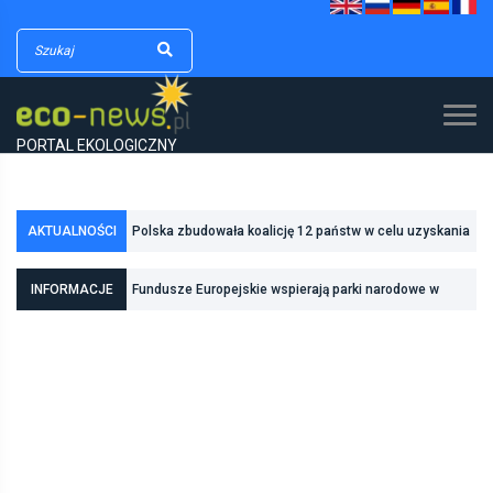
PORTAL EKOLOGICZNY
Polska zbudowała koalicję 12 państw w celu uzyskania
AKTUALNOŚCI
dodatkowych środków na inwestycje w transformację
Poznań zwiększa odporność na zmiany klimatu dzięki
INFORMACJE
Fundusze Europejskie wspierają parki narodowe w
energetyczną
inwestycjom w zielono-niebieską infrastrukturę
realizacji zadań związanych z ochroną przyrody