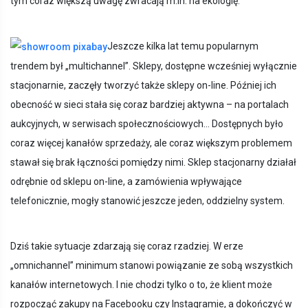
tym coraz większą uwagę zwracają m.in. na ekologię.
Jeszcze kilka lat temu popularnym
trendem był „multichannel”. Sklepy, dostępne wcześniej wyłącznie
stacjonarnie, zaczęły tworzyć także sklepy on-line. Później ich
obecność w sieci stała się coraz bardziej aktywna – na portalach
aukcyjnych, w serwisach społecznościowych… Dostępnych było
coraz więcej kanałów sprzedaży, ale coraz większym problemem
stawał się brak łączności pomiędzy nimi. Sklep stacjonarny działał
odrębnie od sklepu on-line, a zamówienia wpływające
telefonicznie, mogły stanowić jeszcze jeden, oddzielny system.
Dziś takie sytuacje zdarzają się coraz rzadziej. W erze
„omnichannel” minimum stanowi powiązanie ze sobą wszystkich
kanałów internetowych. I nie chodzi tylko o to, że klient może
rozpocząć zakupy na Facebooku czy Instagramie, a dokończyć w