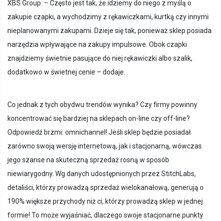
XBS Group. – Często jest tak, że idziemy do niego z myślą o
zakupie czapki, a wychodzimy z rękawiczkami, kurtką czy innymi
nieplanowanymi zakupami. Dzieje się tak, ponieważ sklep posiada
narzędzia wpływające na zakupy impulsowe. Obok czapki
znajdziemy świetnie pasujące do niej rękawiczki albo szalik,
dodatkowo w świetnej cenie – dodaje.
Co jednak z tych obydwu trendów wynika? Czy firmy powinny
koncentrować się bardziej na sklepach on-line czy off-line?
Odpowiedź brzmi: omnichannel! Jeśli sklep będzie posiadał
zarówno swoją wersję internetową, jak i stacjonarną, wówczas
jego szanse na skuteczną sprzedaż rosną w sposób
niewiarygodny. Wg danych udostępnionych przez StitchLabs,
detaliści, którzy prowadzą sprzedaż wielokanałową, generują o
190% większe przychody niż ci, którzy prowadzą sklep w jednej
formie! To może wyjaśniać, dlaczego swoje stacjonarne punkty