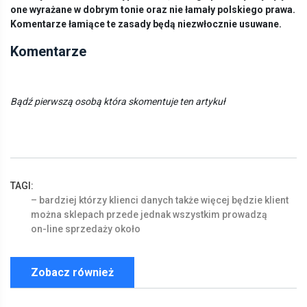
one wyrażane w dobrym tonie oraz nie łamały polskiego prawa.
Komentarze łamiące te zasady będą niezwłocznie usuwane.
Komentarze
Bądź pierwszą osobą która skomentuje ten artykuł
TAGI:
–
bardziej
którzy
klienci
danych
także
więcej
będzie
klient
można
sklepach
przede
jednak
wszystkim
prowadzą
on-line
sprzedaży
około
Zobacz również