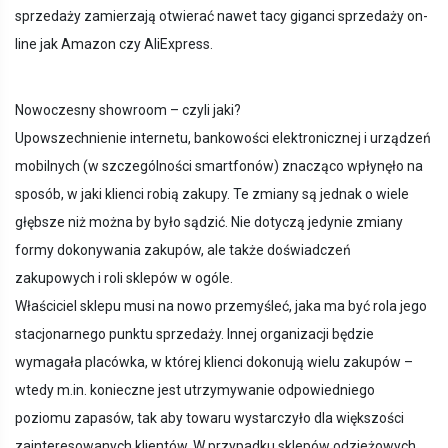
sprzedaży zamierzają otwierać nawet tacy giganci sprzedaży on-
line jak Amazon czy AliExpress.
Nowoczesny showroom – czyli jaki?
Upowszechnienie internetu, bankowości elektronicznej i urządzeń
mobilnych (w szczególności smartfonów) znacząco wpłynęło na
sposób, w jaki klienci robią zakupy. Te zmiany są jednak o wiele
głębsze niż można by było sądzić. Nie dotyczą jedynie zmiany
formy dokonywania zakupów, ale także doświadczeń
zakupowych i roli sklepów w ogóle.
Właściciel sklepu musi na nowo przemyśleć, jaka ma być rola jego
stacjonarnego punktu sprzedaży. Innej organizacji będzie
wymagała placówka, w której klienci dokonują wielu zakupów –
wtedy m.in. konieczne jest utrzymywanie odpowiedniego
poziomu zapasów, tak aby towaru wystarczyło dla większości
zainteresowanych klientów. W przypadku sklepów odzieżowych