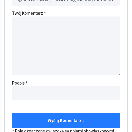
Twój Komentarz *
Podpis *
* Pola oznaczone gwiazdką są polami obowiązkowymi