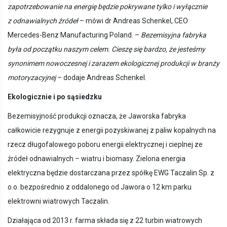
zapotrzebowanie na energię będzie pokrywane tylko i wyłącznie
z odnawialnych źródeł
– mówi dr Andreas Schenkel, CEO
Mercedes-Benz Manufacturing Poland. –
Bezemisyjna fabryka
była od początku naszym celem. Cieszę się bardzo, że jesteśmy
synonimem nowoczesnej i zarazem ekologicznej produkcji w branży
motoryzacyjnej
– dodaje Andreas Schenkel.
Ekologicznie i po sąsiedzku
Bezemisyjność produkcji oznacza, że Jaworska fabryka
całkowicie rezygnuje z energii pozyskiwanej z paliw kopalnych na
rzecz długofalowego poboru energii elektrycznej i cieplnej ze
źródeł odnawialnych – wiatru i biomasy. Zielona energia
elektryczna będzie dostarczana przez spółkę EWG Taczalin Sp. z
o.o. bezpośrednio z oddalonego od Jawora o 12 km parku
elektrowni wiatrowych Taczalin.
Działająca od 2013 r. farma składa się z 22 turbin wiatrowych