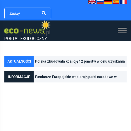
PORTAL EKOLOGICZNY
Polska zbudowała koalicję 12 państw w celu uzyskania
AKTUALNOŚCI
dodatkowych środków na inwestycje w transformację
Poznań zwiększa odporność na zmiany klimatu dzięki
energetyczną
inwestycjom w zielono-niebieską infrastrukturę
INFORMACJE
Fundusze Europejskie wspierają parki narodowe w
realizacji zadań związanych z ochroną przyrody