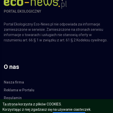
PORTAL EKOLOGICZNY
Portal Ekologiczny Eco-News.pl nie odpowiada za informacje
zamieszczone w serwisie. Zamieszczone na stronach serwisu
informacje o towarach i usługach nie stanowią oferty w
rozumieniu art. 66 § 1 w związku z art. 61 § 2 Kodeksu cywilnego.
O nas
Nasza firma
Reklama w Portalu
Regulamin
Kontakt
Ta strona korzysta z plików COOKIES.
Korzystając z niej zgadzasz się na używanie ciasteczek.
© Copyright 02.2015 - 2026 Portal Ekologiczny -
Eco-News.pl
All