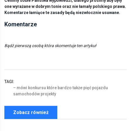
Cenimy sobie Państwa wypowiedzi, dlatego prosimy aby były
one wyrażane w dobrym tonie oraz nie łamały polskiego prawa.
Komentarze łamiące te zasady będą niezwłocznie usuwane.
Komentarze
Bądź pierwszą osobą która skomentuje ten artykuł
TAGI:
–
mówi
konkursu
które
bardzo
także
pięć
pojazdu
samochodów
projekty
Zobacz również