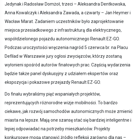
Jedynak i Radosław Domżoł, trzeci – Aleksandra Dentkowska,
Anna Kowalczyk i Aleksandra Zawada, a czwarty – Jan Heymer i
Wacław Marat. Zadaniem uczestników było zaprojektowanie
miejsca przesiadkowego z infrastrukturą dla elektrycznego,
współdzielonego pojazdu autonomicznego Renault EZ-GO.
Podczas uroczystości wręczenia nagród 5 czerwca br. na Placu
Defilad w Warszawie jury ogłosi zwycięzców, którzy zostaną
wyłonieni spośród autorów finałowych prac. Częścią wydarzenia
będzie także panel dyskusyjny z udziałem ekspertów oraz
ekspozycja i pokazowe przejazdy Renault EZ-GO.
Do finału wybraliśmy pięć wspaniałych projektów,
reprezentujących różnorodne wizje mobilności. To bardzo
ciekawe, jak rozwój samochodów autonomicznych może zmienić
miasta na lepsze. Mają one szansę stać się bardziej inteligentne i
lepiej odpowiadać na potrzeby mieszkańców. Projekty
konkursowe mogą stanowić źródło refleksji zarówno dla nas –