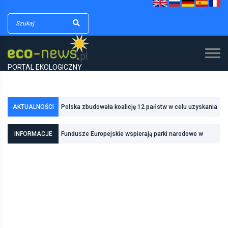
PORTAL EKOLOGICZNY
Polska zbudowała koalicję 12 państw w celu uzyskania
AKTUALNOŚCI
dodatkowych środków na inwestycje w transformację
Poznań zwiększa odporność na zmiany klimatu dzięki
INFORMACJE
Fundusze Europejskie wspierają parki narodowe w
energetyczną
inwestycjom w zielono-niebieską infrastrukturę
realizacji zadań związanych z ochroną przyrody