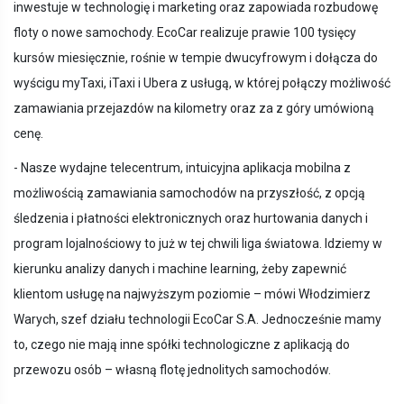
inwestuje w technologię i marketing oraz zapowiada rozbudowę
floty o nowe samochody. EcoCar realizuje prawie 100 tysięcy
kursów miesięcznie, rośnie w tempie dwucyfrowym i dołącza do
wyścigu myTaxi, iTaxi i Ubera z usługą, w której połączy możliwość
zamawiania przejazdów na kilometry oraz za z góry umówioną
cenę.
- Nasze wydajne telecentrum, intuicyjna aplikacja mobilna z
możliwością zamawiania samochodów na przyszłość, z opcją
śledzenia i płatności elektronicznych oraz hurtowania danych i
program lojalnościowy to już w tej chwili liga światowa. Idziemy w
kierunku analizy danych i machine learning, żeby zapewnić
klientom usługę na najwyższym poziomie – mówi Włodzimierz
Warych, szef działu technologii EcoCar S.A. Jednocześnie mamy
to, czego nie mają inne spółki technologiczne z aplikacją do
przewozu osób – własną flotę jednolitych samochodów.