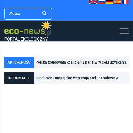
PORTAL EKOLOGICZNY
Polska zbudowała koalicję 12 państw w celu uzyskania
AKTUALNOŚCI
dodatkowych środków na inwestycje w transformację
Poznań zwiększa odporność na zmiany klimatu dzięki
INFORMACJE
Fundusze Europejskie wspierają parki narodowe w
energetyczną
inwestycjom w zielono-niebieską infrastrukturę
realizacji zadań związanych z ochroną przyrody