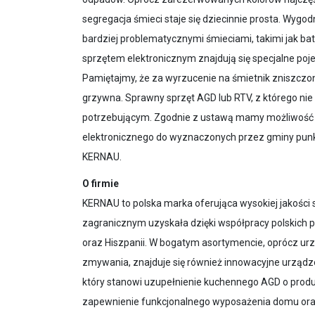
segregacja śmieci staje się dziecinnie prosta. Wygo
bardziej problematycznymi śmieciami, takimi jak bat
sprzętem elektronicznym znajdują się specjalne poj
Pamiętajmy, że za wyrzucenie na śmietnik zniszczo
grzywna. Sprawny sprzęt AGD lub RTV, z którego ni
potrzebującym. Zgodnie z ustawą mamy możliwość b
elektronicznego do wyznaczonych przez gminy punk
KERNAU.
O firmie
KERNAU to polska marka oferująca wysokiej jakości 
zagranicznym uzyskała dzięki współpracy polskich p
oraz Hiszpanii. W bogatym asortymencie, oprócz urz
zmywania, znajduje się również innowacyjne urządz
który stanowi uzupełnienie kuchennego AGD o produk
zapewnienie funkcjonalnego wyposażenia domu oraz 