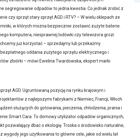
dne segregowanie odpadów to jedna kwestia. Co jednak zrobić z
erie czy sprzęt stary sprzęt AGD i RTV? – W wielu sklepach ze
emniki, w których można bezpiecznie zostawić zużyte baterie.
nego komputera, niesprawnej lodówki czy telewizora grozi
e chcemy już korzystać – sprzedajmy lub przekażmy
ezpłatnego oddania zużytego sprzętu elektrycznego i
tów zbiórki – mówi Ewelina Twardowska, ekspert marki
sprzęt AGD. Ugruntowaną pozycję na rynku krajowym i
rojektantów z najlepszymi fabrykami z Niemiec, Francji, Włoch
ądzeń służących do gotowania, pieczenia, chłodzenia, prania i
enie Smart Cara. To domowy utylizator odpadów organicznych,
t pozwalający dbać o ekologię. Troska o środowisko naturalne,
wygody jego użytkowania to główne cele, jakie od wielu lat