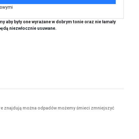
kowymi
y aby były one wyrażane w dobrym tonie oraz nie łamały
będą niezwłocznie usuwane.
re
znajdują
można
odpadów
możemy
śmieci
zmniejszyć