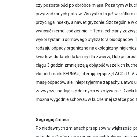
czy pozostałości po obróbce mięsa. Poza tym w kuch
przyrządzanych potraw. Wszystko to już w krótkim
przyciąga insekty, a nawet gryzonie. Szczególnie w d
wynosić niemal codziennie. – Ten niechciany zazw
wykorzystaniu domowego utylizatora bioodpadów. To
rodzaju odpady organiczne na ekologiczny, higieni
kwiatów, dodatek do karmy dla zwierząt lub po prost
ciągu 3 godzin zmniejszają objętość wszelkich kuc
ekspert marki KERNAU, oferującej sprzęt AGD i RTV. W
masę odpadów, ale i nieprzyjemne zapachy. Łatwo 
zazwyczaj nadają się do mycia w zmywarce. Dzięki 
można wygodnie schować w kuchennej szafce pod z
Segreguj śmieci
Po niedawnych zmianach przepisów w większości pol
odpadów. Oprócz zarezerwowanych kolorów najczęści