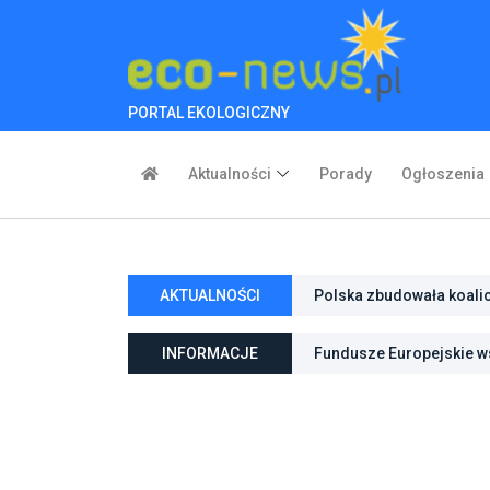
PORTAL EKOLOGICZNY
Aktualności
Porady
Ogłoszenia
Polska zbudowała koali
AKTUALNOŚCI
inwestycje w transforma
Poznań zwiększa odporno
INFORMACJE
Fundusze Europejskie ws
niebieską infrastrukturę
ochroną przyrody