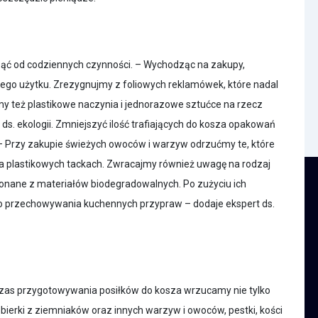
cząć od codziennych czynności. – Wychodząc na zakupy,
tnego użytku. Zrezygnujmy z foliowych reklamówek, które nadal
y też plastikowe naczynia i jednorazowe sztućce na rzecz
ds. ekologii. Zmniejszyć ilość trafiających do kosza opakowań
Przy zakupie świeżych owoców i warzyw odrzućmy te, które
na plastikowych tackach. Zwracajmy również uwagę na rodzaj
konane z materiałów biodegradowalnych. Po zużyciu ich
o przechowywania kuchennych przypraw – dodaje ekspert ds.
czas przygotowywania posiłków do kosza wrzucamy nie tylko
ierki z ziemniaków oraz innych warzyw i owoców, pestki, kości