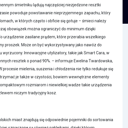
ennym śmietniku lądują najczęściej niezjedzone resztki
 czasie powoduje powstawanie nieprzyjemnego zapachu, który
omach, w których często i obficie się gotuje – śmieci należy
yczaj obowiązek można ograniczyć do minimum dzięki
 urządzenie zasilane prądem, które przerabia wszelkiego
czny proszek. Może on być wykorzystywany jako nawóz do
u wyrzucony. Innowacyjne utylizatory, takie jak Smart Cara, w
hennych resztek o ponad 90%. – informuje Ewelina Twardowska,
 procesie mielenia, suszenia i chłodzenia nie tylko redukuje się
utrzymać je także w czystości, bowiem wewnętrzne elementy
kompaktowym rozmiarom i niewielkiej wadze takie urządzenia
lewem niczym tradycyjny kosz.
skich miast znajdują się odpowiednie pojemniki do sortowania
ej oznaczone są również naklejkami, dzięki którym