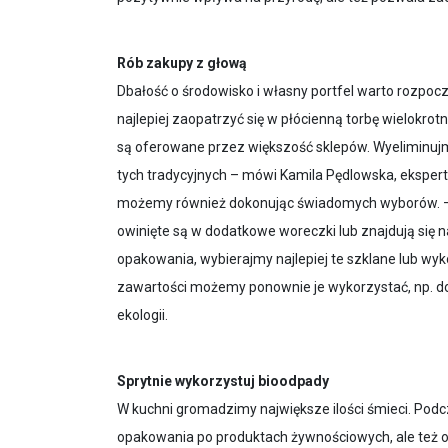
Rób zakupy z głową
Dbałość o środowisko i własny portfel warto rozpo
najlepiej zaopatrzyć się w płócienną torbę wielokro
są oferowane przez większość sklepów. Wyeliminujm
tych tradycyjnych – mówi Kamila Pędlowska, ekspert 
możemy również dokonując świadomych wyborów. – 
owinięte są w dodatkowe woreczki lub znajdują się 
opakowania, wybierajmy najlepiej te szklane lub wy
zawartości możemy ponownie je wykorzystać, np. d
ekologii.
Sprytnie wykorzystuj bioodpady
W kuchni gromadzimy największe ilości śmieci. Pod
opakowania po produktach żywnościowych, ale też ob