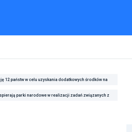
cję 12 państw w celu uzyskania dodatkowych środków na
cję energetyczną
ść na zmiany klimatu dzięki inwestycjom w zielono-
pierają parki narodowe w realizacji zadań związanych z