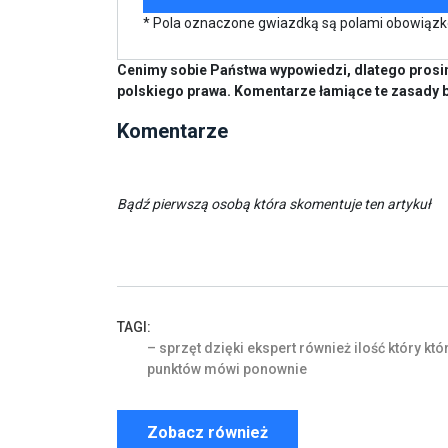
* Pola oznaczone gwiazdką są polami obowiąz
Cenimy sobie Państwa wypowiedzi, dlatego prosim
polskiego prawa. Komentarze łamiące te zasady 
Komentarze
Bądź pierwszą osobą która skomentuje ten artykuł
TAGI:
–
sprzęt
dzięki
ekspert
również
ilość
który
któ
punktów
mówi
ponownie
Zobacz również