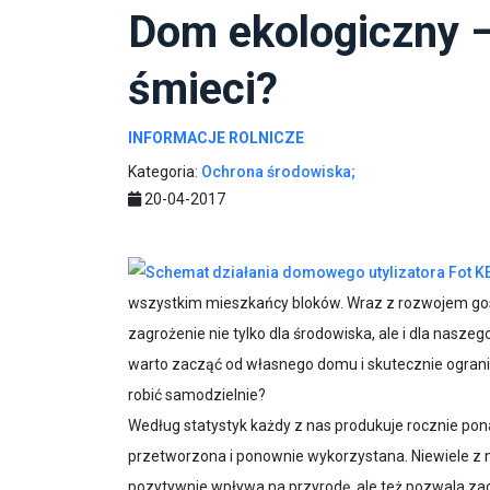
Dom ekologiczny –
śmieci?
INFORMACJE ROLNICZE
Kategoria:
Ochrona środowiska;
20-04-2017
wszystkim mieszkańcy bloków. Wraz z rozwojem gosp
zagrożenie nie tylko dla środowiska, ale i dla nasze
warto zacząć od własnego domu i skutecznie ograni
robić samodzielnie?
Według statystyk każdy z nas produkuje rocznie pona
przetworzona i ponownie wykorzystana. Niewiele z n
pozytywnie wpływa na przyrodę, ale też pozwala za