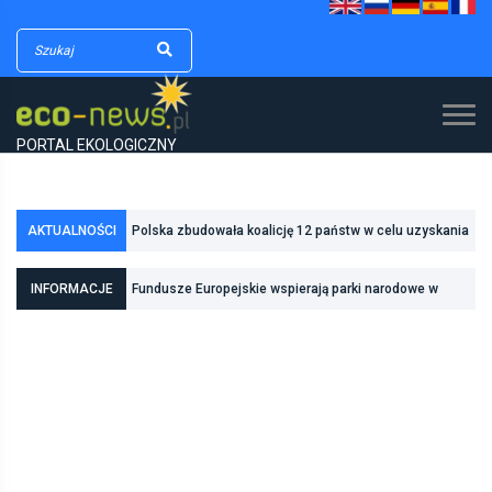
PORTAL EKOLOGICZNY
Polska zbudowała koalicję 12 państw w celu uzyskania
AKTUALNOŚCI
dodatkowych środków na inwestycje w transformację
Poznań zwiększa odporność na zmiany klimatu dzięki
energetyczną
INFORMACJE
Fundusze Europejskie wspierają parki narodowe w
inwestycjom w zielono-niebieską infrastrukturę
realizacji zadań związanych z ochroną przyrody