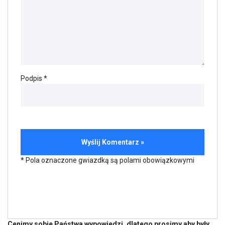
Podpis *
* Pola oznaczone gwiazdką są polami obowiązkowymi
Cenimy sobie Państwa wypowiedzi, dlatego prosimy aby były