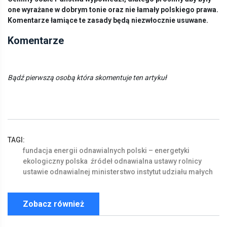
one wyrażane w dobrym tonie oraz nie łamały polskiego prawa.
Komentarze łamiące te zasady będą niezwłocznie usuwane.
Komentarze
Bądź pierwszą osobą która skomentuje ten artykuł
TAGI:
fundacja
energii
odnawialnych
polski
–
energetyki
ekologiczny
polska
źródeł
odnawialna
ustawy
rolnicy
ustawie
odnawialnej
ministerstwo
instytut
udziału
małych
Zobacz również