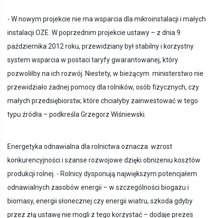
- W nowym projekcie nie ma wsparcia dla mikroinstalacji i małych
instalacji OZE. W poprzednim projekcie ustawy – z dnia 9
października 2012 roku, przewidziany był stabilny i korzystny
system wsparcia w postaci taryfy gwarantowanej, który
pozwoliłby na ich rozwój. Niestety, w bieżącym ministerstwo nie
przewidziało żadnej pomocy dla rolników, osób fizycznych, czy
małych przedsiębiorstw, które chciałyby zainwestować w tego
typu źródła – podkreśla Grzegorz Wiśniewski.
Energetyka odnawialna dla rolnictwa oznacza wzrost
konkurencyjności i szanse rozwojowe dzięki obniżeniu kosztów
produkcji rolnej. - Rolnicy dysponują największym potencjałem
odnawialnych zasobów energii – w szczególności biogazu i
biomasy, energii słonecznej czy energii wiatru, szkoda gdyby
przez złą ustawę nie mogli z tego korzystać – dodaje prezes