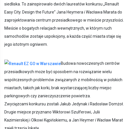
siedliska. To zainspirowało dwóch laureatów konkursu „Renault
Easy City. Design the Future” Jana Heymera i Wacława Marata do
zaprojektowania centrum przesiadkowego w mieście przyszłości.
Mieście o bogatych relacjach wewnętrznych, w którym ruch
samochodów zostaje uspokojony, a każda część miasta staje się
jego istotnym ogniwem.
Budowa nowoczesnych centrów
przesiadkowych może być sposobem na rozwiązanie wielu
współczesnych problemów związanych z mobilnością w polskich
miastach, takich jak korki, brak wystarczającej liczby miejsc
parkingowych czy zanieczyszczenie powietrza.
Zwycięzcami konkursu zostali Jakub Jedynak i Radosław Domżoł.
Drugie miejsce przyznano Wiktorowi Szulferowi, Julii
Kazimierskiej i Olkowi Kępińskiemu, a Jan Heymer i Wacław Marat
zajęli trzecią lokatę.