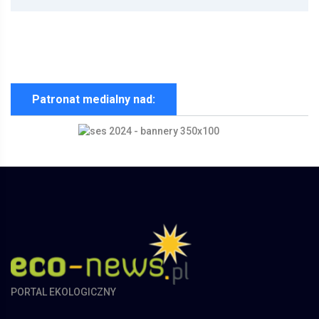
Patronat medialny nad:
PORTAL EKOLOGICZNY
Portal Ekologiczny Eco-News.pl nie odpowiada za informacje