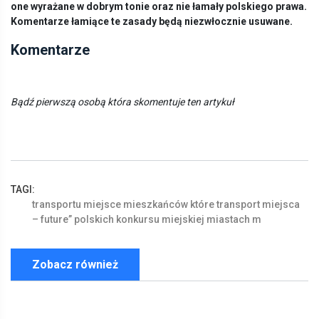
one wyrażane w dobrym tonie oraz nie łamały polskiego prawa.
Komentarze łamiące te zasady będą niezwłocznie usuwane.
Komentarze
Bądź pierwszą osobą która skomentuje ten artykuł
TAGI:
transportu
miejsce
mieszkańców
które
transport
miejsca
–
future”
polskich
konkursu
miejskiej
miastach
m
Zobacz również