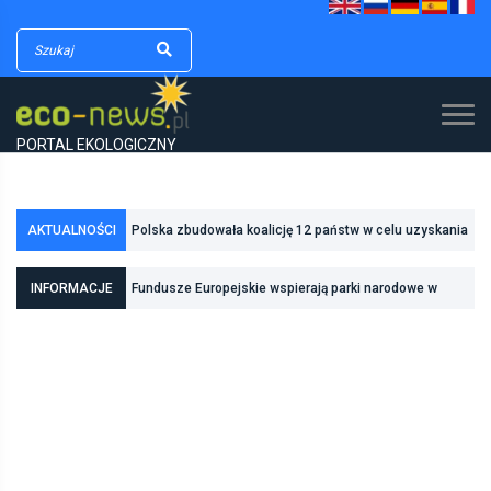
PORTAL EKOLOGICZNY
Polska zbudowała koalicję 12 państw w celu uzyskania
AKTUALNOŚCI
dodatkowych środków na inwestycje w transformację
Poznań zwiększa odporność na zmiany klimatu dzięki
energetyczną
INFORMACJE
Fundusze Europejskie wspierają parki narodowe w
inwestycjom w zielono-niebieską infrastrukturę
realizacji zadań związanych z ochroną przyrody