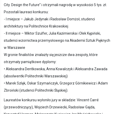
City. Design the Future” i otrzymali nagrodę w wysokości 5 tys. zł.
Pozostali laureaci konkursu:
- I miejsce – Jakub Jedynak i Radosław Domżoł, studenci
architektury na Politechnice Krakowskiej
- II miejsce – Wiktor Szulfer, Julia Kazimierska i Olek Kępiński,
studenci wzornictwa przemysłowego na Akademii Sztuk Pięknych
w Warszawie
W gronie finalistów znalazły się jeszcze dwa zespoły, które
otrzymały pamiątkowe dyplomy:
• Aleksandra Dentkowska, Anna Kowalczyk i Aleksandra Zawada
(absolwentki Politechniki Warszawskiej)
• Marek Szlęk, Oskar Szymańczyk, Grzegorz Górnikiewicz i Adam
Zbroiński (studenci Politechniki Śląskiej).
Laureatów konkursu wyłoniło jury w składzie: Vincent Carré
(przewodniczący), Wojciech Drzewiecki, Radosław Gajda,