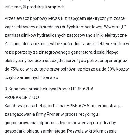
efficiency® produkcji Komptech
Przesiewacz bębnowy MAXX E z napędem elektrycznym został
zaprojektowany dla średnich i dużych kompostowni. W wersji „E”
zamiast silników hydraulicznych zastosowano silniki elektryczne.
Zasilanie dostarczane jest bezpośrednio z sieci elektrycznej lub w
razie potrzeby ze zintegrowanego generatora diesla. Napęd
elektryczny oznacza oszczędności zużycia potrzebnej energii aż
do 75%, co w rezultacie przynosi również niższe aż do 30% koszty
części zamiennych i serwisu.
3. Kanałowa prasa belująca Pronar HPBK-67HA
PRONAR SP Z O.O.
Kanałowa prasa belująca Pronar HPBK-67HA to demonstracja
zaangażowania firmy Pronar w proces recyklingu i
gospodarowania odpadami. Jest odpowiedzią na potrzeby
gospodarki obiegu zamkniętego. Pozwala w krótkim czasie