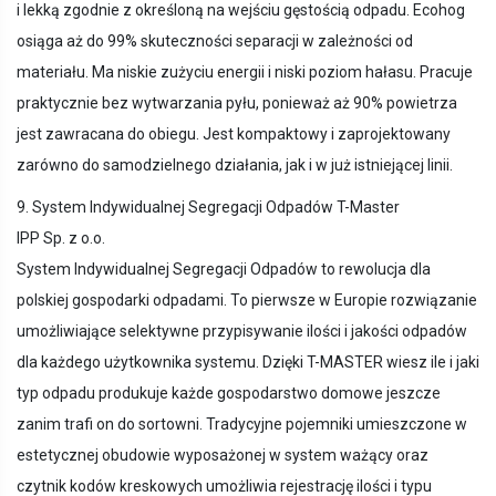
i lekką zgodnie z określoną na wejściu gęstością odpadu. Ecohog
osiąga aż do 99% skuteczności separacji w zależności od
materiału. Ma niskie zużyciu energii i niski poziom hałasu. Pracuje
praktycznie bez wytwarzania pyłu, ponieważ aż 90% powietrza
jest zawracana do obiegu. Jest kompaktowy i zaprojektowany
zarówno do samodzielnego działania, jak i w już istniejącej linii.
9. System Indywidualnej Segregacji Odpadów T-Master
IPP Sp. z o.o.
System Indywidualnej Segregacji Odpadów to rewolucja dla
polskiej gospodarki odpadami. To pierwsze w Europie rozwiązanie
umożliwiające selektywne przypisywanie ilości i jakości odpadów
dla każdego użytkownika systemu. Dzięki T-MASTER wiesz ile i jaki
typ odpadu produkuje każde gospodarstwo domowe jeszcze
zanim trafi on do sortowni. Tradycyjne pojemniki umieszczone w
estetycznej obudowie wyposażonej w system ważący oraz
czytnik kodów kreskowych umożliwia rejestrację ilości i typu