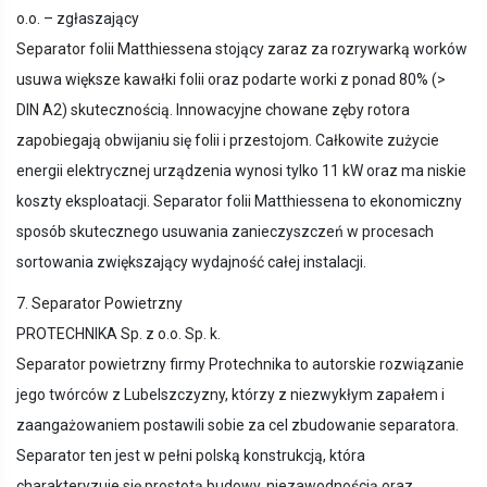
o.o. – zgłaszający
Separator folii Matthiessena stojący zaraz za rozrywarką worków
usuwa większe kawałki folii oraz podarte worki z ponad 80% (>
DIN A2) skutecznością. Innowacyjne chowane zęby rotora
zapobiegają obwijaniu się folii i przestojom. Całkowite zużycie
energii elektrycznej urządzenia wynosi tylko 11 kW oraz ma niskie
koszty eksploatacji. Separator folii Matthiessena to ekonomiczny
sposób skutecznego usuwania zanieczyszczeń w procesach
sortowania zwiększający wydajność całej instalacji.
7. Separator Powietrzny
PROTECHNIKA Sp. z o.o. Sp. k.
Separator powietrzny firmy Protechnika to autorskie rozwiązanie
jego twórców z Lubelszczyzny, którzy z niezwykłym zapałem i
zaangażowaniem postawili sobie za cel zbudowanie separatora.
Separator ten jest w pełni polską konstrukcją, która
charakteryzuje się prostotą budowy, niezawodnością oraz