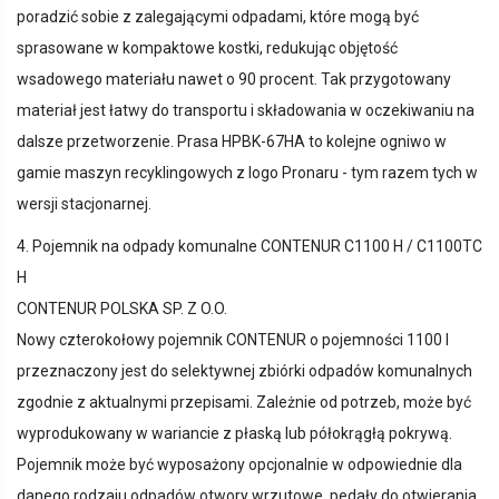
poradzić sobie z zalegającymi odpadami, które mogą być
sprasowane w kompaktowe kostki, redukując objętość
wsadowego materiału nawet o 90 procent. Tak przygotowany
materiał jest łatwy do transportu i składowania w oczekiwaniu na
dalsze przetworzenie. Prasa HPBK-67HA to kolejne ogniwo w
gamie maszyn recyklingowych z logo Pronaru - tym razem tych w
wersji stacjonarnej.
4. Pojemnik na odpady komunalne CONTENUR C1100 H / C1100TC
H
CONTENUR POLSKA SP. Z O.O.
Nowy czterokołowy pojemnik CONTENUR o pojemności 1100 l
przeznaczony jest do selektywnej zbiórki odpadów komunalnych
zgodnie z aktualnymi przepisami. Zależnie od potrzeb, może być
wyprodukowany w wariancie z płaską lub półokrągłą pokrywą.
Pojemnik może być wyposażony opcjonalnie w odpowiednie dla
danego rodzaju odpadów otwory wrzutowe, pedały do otwierania