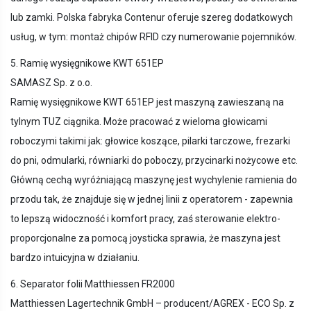
lub zamki. Polska fabryka Contenur oferuje szereg dodatkowych
usług, w tym: montaż chipów RFID czy numerowanie pojemników.
5. Ramię wysięgnikowe KWT 651EP
SAMASZ Sp. z o.o.
Ramię wysięgnikowe KWT 651EP jest maszyną zawieszaną na
tylnym TUZ ciągnika. Może pracować z wieloma głowicami
roboczymi takimi jak: głowice koszące, pilarki tarczowe, frezarki
do pni, odmularki, równiarki do poboczy, przycinarki nożycowe etc.
Główną cechą wyróżniającą maszynę jest wychylenie ramienia do
przodu tak, że znajduje się w jednej linii z operatorem - zapewnia
to lepszą widoczność i komfort pracy, zaś sterowanie elektro-
proporcjonalne za pomocą joysticka sprawia, że maszyna jest
bardzo intuicyjna w działaniu.
6. Separator folii Matthiessen FR2000
Matthiessen Lagertechnik GmbH – producent/AGREX - ECO Sp. z