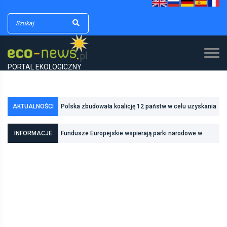
PORTAL EKOLOGICZNY
Polska zbudowała koalicję 12 państw w celu uzyskania
AKTUALNOŚCI
dodatkowych środków na inwestycje w transformację
Poznań zwiększa odporność na zmiany klimatu dzięki
energetyczną
inwestycjom w zielono-niebieską infrastrukturę
INFORMACJE
Fundusze Europejskie wspierają parki narodowe w
realizacji zadań związanych z ochroną przyrody