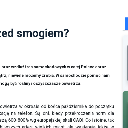
rzed smogiem?
h oraz wzdłuż tras samochodowych w całej Polsce coraz
ątrz, niewiele możemy zrobić. W samochodzie pomóc nam
mogą być rośliny i oczyszczacze powietrza.
 powietrza w okresie od końca października do początku
ację na telefon. Są dni, kiedy przekroczenia norm dla
ą 600-800% wg europejskiej skali CAQI. Co istotne, tak
hliwszych arterii wielkich miast, ale występują także w