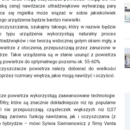
 oczyszczania, szukajmy takiego, który w nazwie będzie
 typu urządzenia wykorzystują naturalny proces
tradźwięków i nie tworzą widocznej gołym okiem mgły, a
wietrze z otoczenia, przepuszczają przez zanurzone w
rze. Takie urządzenia są w stanie usunąć z powietrza
ają powietrze do optymalnego poziomu ok. 55-60%.
czyszczacze powietrza należy dobierać do wielkości
przez rozmiary wnętrza, jakie mogą nawilżyć i oczyścić.
zacze powietrza wykorzystują zaawansowane technologie.
try, które są znacznie dokładniejsze niż np. popularne
cel nie przepuszczają cząsteczek większych niż 0,07
dają zarówno funkcję nawilżania, jak i oczyszczania (z
o hybrydzie – mówi Sylwia Siemienowicz z firmy Venta
 do oczyszczania powietrza, musimy pamiętać o jego
jemy sobie higieniczne i bezawaryjne działanie. Np.
ć, uzupełniać w nich wodę i dolewać środek higieniczny.