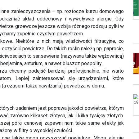
dychamy zupełnie czystym powietrzem.
kowe. Niektóre z nich mają właściwości filtracyjne, co
czyścić powietrze. Do takich roślin należą np. paprocie,
łaściwościach to sansewieria (nazywana także wężownicą)
njamina, anturium, a nawet bluszcz pospolity.
za chcemy podejść bardziej profesjonalnie, nie warto
tom. Lepiej zainteresować się urządzeniami, które
 (a czasem także nawilżaniu) powietrza w domu.
których zadaniem jest poprawa jakości powietrza, którym
 zarówno kilkaset złotych, jak i kilka tysięcy złotych.
iższej półki cenowej zapewni nam takie same efekty jak
ny w filtry o wysokiej czułości.
ż one także mogą oczyszczać powietrze. Mogą, ale nie
ską cenę) nawilżacze ultradźwiękowe wytwarzają parę
jąca się mgiełka może wiązać w sobie jakiekolwiek
iego urządzenia będzie bardzo niewielki.