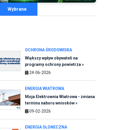
OCHRONA ŚRODOWISKA
Większy wpływ obywateli na
programy ochrony powietrza »
24-06-2026
ENERGIA WIATROWA
Moja Elektrownia Wiatrowa - zmiana
terminu naboru wniosków »
09-02-2026
ENERGIA SŁONECZNA
Konsultacje społeczne programu
dofinansowania instalacji
fotowoltaicznych i magazynów
energii »