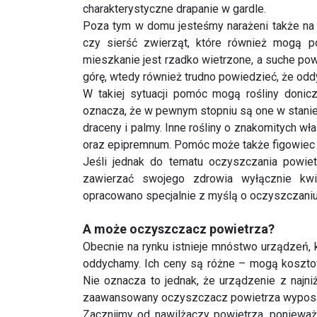
górę, wtedy również trudno powiedzieć, że od
W takiej sytuacji pomóc mogą rośliny donicz
oznacza, że w pewnym stopniu są one w stanie o
draceny i palmy. Inne rośliny o znakomitych w
oraz epipremnum. Pomóc może także figowiec be
Jeśli jednak do tematu oczyszczania powietr
zawierzać swojego zdrowia wyłącznie kwia
opracowano specjalnie z myślą o oczyszczaniu
A może oczyszczacz powietrza?
Obecnie na rynku istnieje mnóstwo urządzeń, 
oddychamy. Ich ceny są różne – mogą kosztować
Nie oznacza to jednak, że urządzenie z najn
zaawansowany oczyszczacz powietrza wyposażo
Zacznijmy od nawilżaczy powietrza, poniewa
muszą! Najpopularniejsze (ze względu na ni
wodną. Nawet jeśli założymy, że pojawia
zanieczyszczenia, to i tak zasięg działania tak