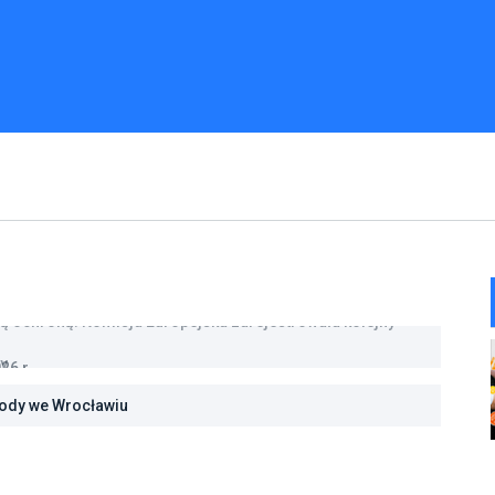
26 r.
rody we Wrocławiu