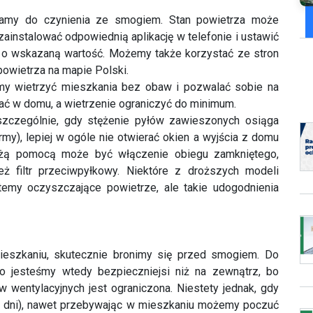
powietrza na mapie Polski.
my wietrzyć mieszkania bez obaw i pozwalać sobie na
tać w domu, a wietrzenie ograniczyć do minimum.
szczególnie, gdy stężenie pyłów zawieszonych osiąga
my), lepiej w ogóle nie otwierać okien a wyjścia z domu
żą pomocą może być włączenie obiegu zamkniętego,
 filtr przeciwpyłkowy. Niektóre z droższych modeli
emy oczyszczające powietrze, ale takie udogodnienia
eszkaniu, skutecznie bronimy się przed smogiem. Do
 jesteśmy wtedy bezpieczniejsi niż na zewnątrz, bo
wentylacyjnych jest ograniczona. Niestety jednak, gdy
lka dni), nawet przebywając w mieszkaniu możemy poczuć
 inne zanieczyszczenia – np. roztocze kurzu domowego
odrażniać układ oddechowy i wywoływać alergie. Gdy
wietrze grzewcze jeszcze wzbija różnego rodzaju pyłki w