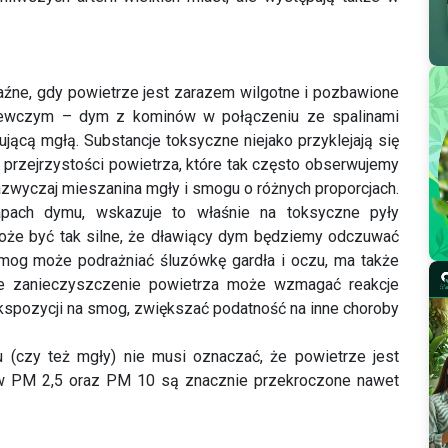
aźne, gdy powietrze jest zarazem wilgotne i pozbawione
rzewczym – dym z kominów w połączeniu ze spalinami
jącą mgłą. Substancje toksyczne niejako przyklejają się
 przejrzystości powietrza, które tak często obserwujemy
zwyczaj mieszanina mgły i smogu o różnych proporcjach.
pach dymu, wskazuje to właśnie na toksyczne pyły
że być tak silne, że dławiący dym będziemy odczuwać
mog może podrażniać śluzówkę gardła i oczu, ma także
ie zanieczyszczenie powietrza może wzmagać reakcje
 ekspozycji na smog, zwiększać podatność na inne choroby
 (czy też mgły) nie musi oznaczać, że powietrze jest
ów PM 2,5 oraz PM 10 są znacznie przekroczone nawet
mamy do czynienia ze smogiem. Stan powietrza może
zainstalować odpowiednią aplikację w telefonie i ustawić
 o wskazaną wartość. Możemy także korzystać ze stron