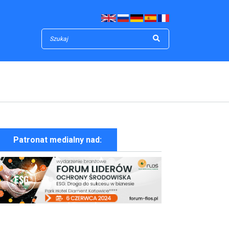
Patronat medialny nad:
Zielona Cyfryzacja & Eko Projekty