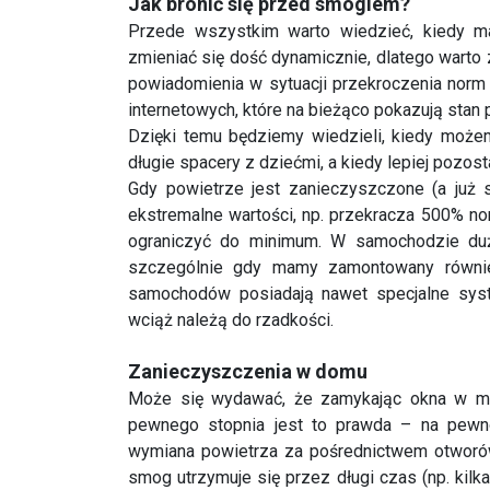
internetowych, które na bieżąco pokazują stan 
Dzięki temu będziemy wiedzieli, kiedy może
długie spacery z dziećmi, a kiedy lepiej pozos
Gdy powietrze jest zanieczyszczone (a już 
ekstremalne wartości, np. przekracza 500% nor
ograniczyć do minimum. W samochodzie du
szczególnie gdy mamy zamontowany również
samochodów posiadają nawet specjalne syst
wciąż należą do rzadkości.
Zanieczyszczenia w domu
Może się wydawać, że zamykając okna w mi
pewnego stopnia jest to prawda – na pewno
wymiana powietrza za pośrednictwem otworów 
smog utrzymuje się przez długi czas (np. ki
charakterystyczne drapanie w gardle.
Poza tym w domu jesteśmy narażeni także na
czy sierść zwierząt, które również mogą p
mieszkanie jest rzadko wietrzone, a suche po