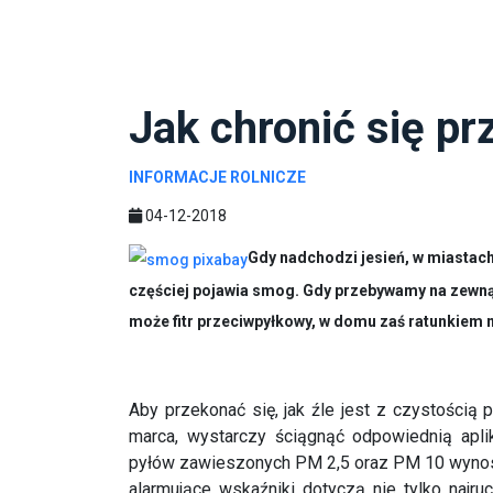
Jak chronić się p
INFORMACJE ROLNICZE
04-12-2018
Gdy nadchodzi jesień, w miastac
częściej pojawia smog. Gdy przebywamy na zewn
może fitr przeciwpyłkowy, w domu zaś ratunkiem 
Aby przekonać się, jak źle jest z czystością
marca, wystarczy ściągnąć odpowiednią aplik
pyłów zawieszonych PM 2,5 oraz PM 10 wynosz
alarmujące wskaźniki dotyczą nie tylko najruc
niedużych miejscowościach.
Mgła czy smog?