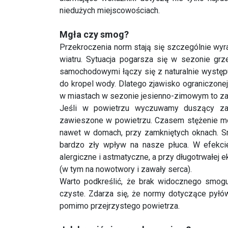
Przekroczenia norm stają się szczególnie wyr
wiatru. Sytuacja pogarsza się w sezonie g
samochodowymi łączy się z naturalnie występu
do kropel wody. Dlatego zjawisko ograniczonej
w miastach w sezonie jesienno-zimowym to za
Jeśli w powietrzu wyczuwamy duszący za
zawieszone w powietrzu. Czasem stężenie mo
nawet w domach, przy zamkniętych oknach. S
bardzo zły wpływ na nasze płuca. W efekc
alergiczne i astmatyczne, a przy długotrwałej
(w tym na nowotwory i zawały serca).
Warto podkreślić, że brak widocznego smogu
czyste. Zdarza się, że normy dotyczące pył
pomimo przejrzystego powietrza.
Jak bronić się przed smogiem?
Przede wszystkim warto wiedzieć, kiedy 
zmieniać się dość dynamicznie, dlatego warto 
powiadomienia w sytuacji przekroczenia norm