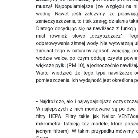
Dlatego decydując się na nawilżacz z funkcją
miał również słowo „oczyszczacz”. Tego
odparowywania zimnej wody. Nie wytwarzają ul
zamiast tego w naturalny sposób wciągają po
wodzie walce, po czym oddają czyste powiet
większe pyłki (PM 10), a jednocześnie nawilż
Warto wiedzieć, że tego typu nawilżacze-o
pomieszczenia. Ich wydajność jest określona po
- Najdroższe, ale i najwydajniejsze oczyszc
W najlepszych z nich montowane są po dwa fil
filtry HEPA. Filtry takie jak Nelior VENTA
mikrometra. Istnieją też modele, które posia
jednym filtrem). W takim przypadku mówimy 
Polen.
Jeśli zdecydujemy się na zakup urządzenia
konserwacji. Tylko w ten sposób zagwarantu
nawilżacze-oczyszczacze należy regularnie my