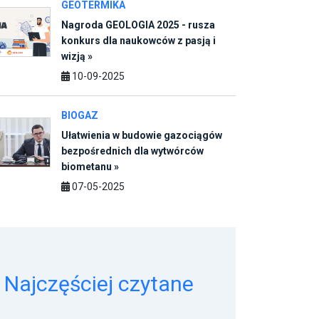
10-09-2025
BIOGAZ
Ułatwienia w budowie gazociągów
bezpośrednich dla wytwórców
biometanu »
07-05-2025
Najczęściej czytane
1
Agrofirma Witkowo ze zbiornikami na
gnojowicę od Wolf System