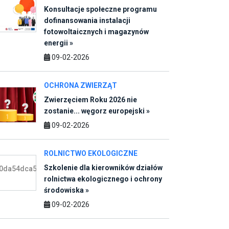
09-02-2026
OCHRONA ZWIERZĄT
Zwierzęciem Roku 2026 nie
zostanie... węgorz europejski »
09-02-2026
ROLNICTWO EKOLOGICZNE
Szkolenie dla kierowników działów
rolnictwa ekologicznego i ochrony
środowiska »
09-02-2026
GEOTERMIKA
Nagroda GEOLOGIA 2025 - rusza
konkurs dla naukowców z pasją i
wizją »