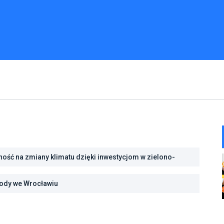
ść na zmiany klimatu dzięki inwestycjom w zielono-
projekt ustawy o zmianie ustawy o lasach oraz niektórych
rody we Wrocławiu