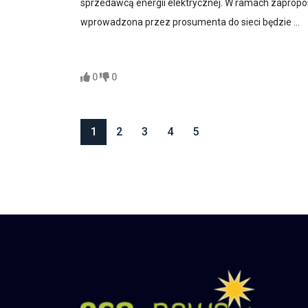
sprzedawcą energii elektrycznej. W ramach zapropon
wprowadzona przez prosumenta do sieci będzie ...
0
0
1
2
3
4
5