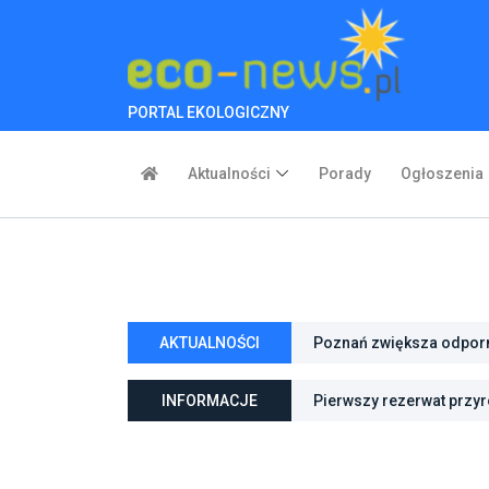
PORTAL EKOLOGICZNY
Aktualności
Porady
Ogłoszenia
Poznań zwiększa odporno
niebieską infrastrukturę
AKTUALNOŚCI
Rada Ministrów przyjęła 
innych ustaw
INFORMACJE
Pierwszy rezerwat przy