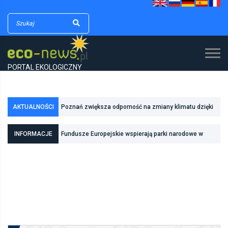
PORTAL EKOLOGICZNY
AKTUALNOŚCI
Poznań zwiększa odporność na zmiany klimatu dzięki
inwestycjom w zielono-niebieską infrastrukturę
Fundusze Europejskie wspierają parki narodowe w
INFORMACJE
realizacji zadań związanych z ochroną przyrody
Pierwszy rezerwat przyrody we Wrocławiu