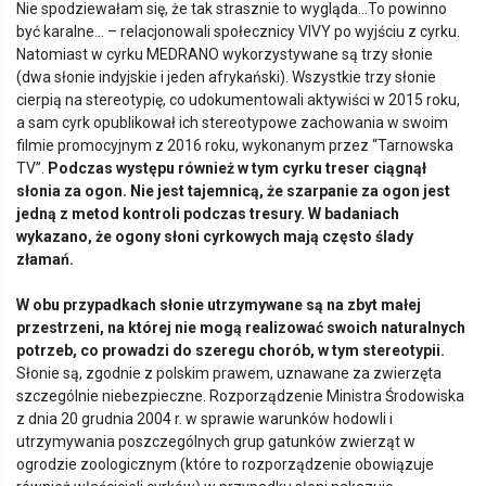
Nie spodziewałam się, że tak strasznie to wygląda...To powinno
być karalne... – relacjonowali społecznicy VIVY po wyjściu z cyrku.
Natomiast w cyrku MEDRANO wykorzystywane są trzy słonie
(dwa słonie indyjskie i jeden afrykański). Wszystkie trzy słonie
cierpią na stereotypię, co udokumentowali aktywiści w 2015 roku,
a sam cyrk opublikował ich stereotypowe zachowania w swoim
filmie promocyjnym z 2016 roku, wykonanym przez “Tarnowska
TV”.
Podczas występu r
ó
wnież w tym cyrku treser ciągnął
słonia za ogon.
Nie jest tajemnicą, że szarpanie za ogon jest
jedną z metod kontroli podczas tresury. W badaniach
wykazano, że ogony słoni cyrkowych mają czę
sto
ślady
złamań.
W obu przypadkach słonie utrzymywane są na zbyt małej
przestrzeni, na kt
ó
rej nie mogą realizować swoich naturalnych
potrzeb, co prowadzi do szeregu chor
ó
b, w tym stereotypii.
Słonie są, zgodnie z polskim prawem, uznawane za zwierzęta
szczególnie niebezpieczne. Rozporządzenie Ministra Środowiska
z dnia 20 grudnia 2004 r. w sprawie warunków hodowli i
utrzymywania poszczególnych grup gatunków zwierząt w
ogrodzie zoologicznym (które to rozporządzenie obowiązuje