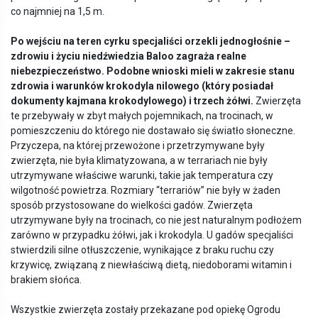
co najmniej na 1,5 m.
Po wejściu na teren cyrku specjaliści orzekli jednogłośnie –
zdrowiu i życiu niedźwiedzia Baloo zagraża realne
niebezpieczeństwo. Podobne wnioski mieli w zakresie stanu
zdrowia i warunk
ó
w krokodyla nilowego (kt
ó
ry posiadał
dokumenty kajmana krokodylowego) i trzech żółwi.
Zwierzęta
te przebywały w zbyt małych pojemnikach, na trocinach, w
pomieszczeniu do którego nie dostawało się światło słoneczne.
Przyczepa, na której przewożone i przetrzymywane były
zwierzęta, nie była klimatyzowana, a w terrariach nie były
utrzymywane właściwe warunki, takie jak temperatura czy
wilgotność powietrza. Rozmiary “terrariów” nie były w żaden
sposób przystosowane do wielkości gadów. Zwierzęta
utrzymywane były na trocinach, co nie jest naturalnym podłożem
zarówno w przypadku żółwi, jak i krokodyla. U gadów specjaliści
stwierdzili silne otłuszczenie, wynikające z braku ruchu czy
krzywicę, związaną z niewłaściwą dietą, niedoborami witamin i
brakiem słońca.
Wszystkie zwierzęta zostały przekazane pod opiekę Ogrodu