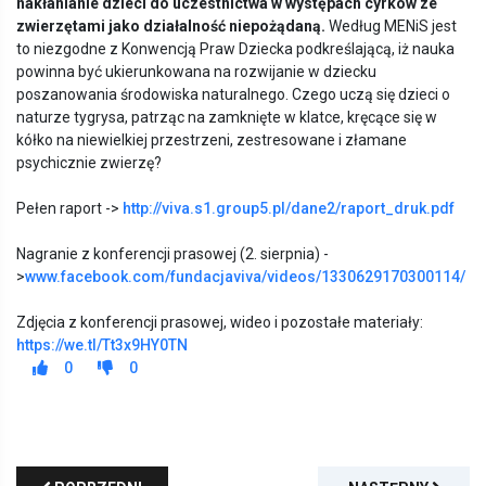
nakłanianie dzieci do uczestnictwa w występach cyrk
ó
w ze
zwierzętami jako działalność niepożądaną.
Według MENiS jest
to niezgodne z Konwencją Praw Dziecka podkreślającą, iż nauka
powinna być ukierunkowana na rozwijanie w dziecku
poszanowania środowiska naturalnego. Czego uczą się dzieci o
naturze tygrysa, patrząc na zamknięte w klatce, kręcące się w
kółko na niewielkiej przestrzeni, zestresowane i złamane
psychicznie zwierzę?
Pełen raport ->
http://viva.s1.group5.pl/
dane2/raport_druk.pdf
Nagranie z konferencji prasowej (2. sierpnia) -
>
www.facebook.com/
fundacjaviva/videos/
1330629170300114/
Zdjęcia z konferencji prasowej, wideo i pozostałe materiały:
https://we.tl/Tt3x9HY0TN
0
0