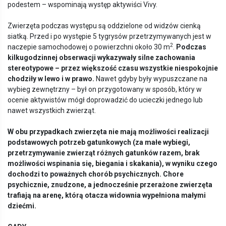
podestem – wspominają występ aktywiści Vivy.
Zwierzęta podczas występu są oddzielone od widzów cienką
siatką. Przed i po występie 5 tygrysów przetrzymywanych jest w
2
naczepie samochodowej o powierzchni około 30 m
.
Podczas
kilkugodzinnej obserwacji wykazywały silne zachowania
stereotypowe – przez większość czasu wszystkie niespokojnie
chodziły w lewo i w prawo.
Nawet gdyby były wypuszczane na
wybieg zewnętrzny – był on przygotowany w sposób, który w
ocenie aktywistów mógł doprowadzić do ucieczki jednego lub
nawet wszystkich zwierząt.
W obu przypadkach zwierzęta nie mają możliwości realizacji
podstawowych potrzeb gatunkowych (za małe wybiegi,
przetrzymywanie zwierząt różnych gatunk
ó
w razem, brak
możliwości wspinania się, biegania i skakania), w wyniku czego
dochodzi to poważnych chor
ó
b psychicznych. Chore
psychicznie, znudzone, a jednocześnie przerażone zwierzęta
trafiają
na aren
ę, kt
ó
rą otacza widownia wypełniona małymi
dziećmi.