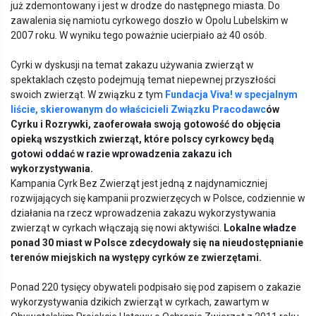
już zdemontowany i jest w drodze do następnego miasta. Do
zawalenia się namiotu cyrkowego doszło w Opolu Lubelskim w
2007 roku. W wyniku tego poważnie ucierpiało aż 40 osób.
Cyrki w dyskusji na temat zakazu używania zwierząt w
spektaklach często podejmują temat niepewnej przyszłości
swoich zwierząt. W związku z tym
Fundacja Viva! w specjalnym
liście, skierowanym do właścicieli Związku Pracodawc
ó
w
Cyrku i Rozrywki, zaoferowała swoją gotowość
do obj
ęcia
opieką wszystkich zwierząt, kt
ó
re polscy cyrkowcy będą
gotowi oddać w razie wprowadzenia zakazu ich
wykorzystywania.
Kampania Cyrk Bez Zwierząt jest jedną z najdynamiczniej
rozwijających się kampanii prozwierzęcych w Polsce, codziennie w
działania na rzecz wprowadzenia zakazu wykorzystywania
zwierząt w cyrkach włączają się nowi aktywiści.
Lokalne władze
ponad 30 miast w Polsce zdecydowały się na nieudostępnianie
teren
ó
w miejskich na występy cyrk
ó
w ze zwierzętami.
Ponad 220 tysięcy obywateli podpisało się pod zapisem o zakazie
wykorzystywania dzikich zwierząt w cyrkach, zawartym w