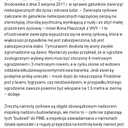
Środowiska z dnia 3 sierpnia 2011 r. w sprawie gatunków zwierząt
niebezpiecznych dla życia i zdrowia ludzi. – Zwierzęta cyrkowe
zaliczane do gatunków niebezpiecznych najczęściej cierpią na
stereotypię, chorobę psychiczną wynikającą z nudy i ze zbyt małej
przestrzeni życiowej – mówi Anna Plaszczyk z VIVY – I te
sfrustrowane zwierzęta wypuszcza się na arenę cyrkową, która w
większości przypadków nie jest zabezpieczona, lub jest
zabezpieczona słabo. Tymczasem dookoła tej areny zwykle
zgromadzone są dzieci. Wystarczy podać przykład, że w ogrodzie
zoologicznym wybieg słoni musi być otoczony 4-metrowym
ogrodzeniem i 3-metrowym rowem, a w cyrku słonie od widowni
oddziela kilkudziesięciocentymetrowa barierka. Jeśli zwierzę
podejmie próbę ucieczki – może dojść do nieszczęścia. Podobnie
jest z lwami, tygrysami, czy niedźwiedziem, w przypadku którego
ogrodzenie zawsze powinno być wkopane na 1,5 metra w ziemię
– dodaje.
Zresztą namioty cyrkowe są objęte obowiązkowym nadzorem
inspekcji nadzoru budowlanego, ale mimo to – cyrki nie zgłaszają
tych “budowli” do PINB, a inspekcja zawiadamiana o namiotach
działa opieszale i z reguły przyjeżdża na kontrolę kiedy namiot jest