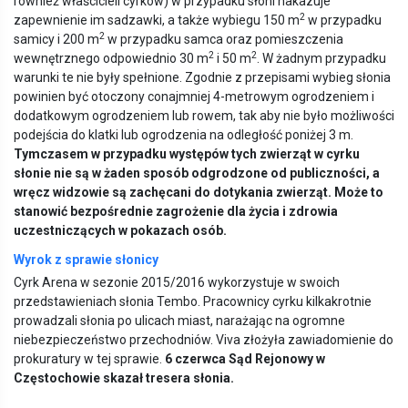
również właścicieli cyrków) w przypadku słoni nakazuje
2
zapewnienie im sadzawki, a także wybiegu 150 m
w przypadku
2
samicy i 200 m
w przypadku samca oraz pomieszczenia
2
2
wewnętrznego odpowiednio 30 m
i 50 m
. W żadnym przypadku
warunki te nie były spełnione. Zgodnie z przepisami wybieg słonia
powinien być otoczony conajmniej 4-metrowym ogrodzeniem i
dodatkowym ogrodzeniem lub rowem, tak aby nie było możliwości
podejścia do klatki lub ogrodzenia na odległość poniżej 3 m.
Tymczasem w przypadku występ
ó
w tych zwierząt w cyrku
słonie nie są w żaden spos
ó
b odgrodzone od publiczności, a
wręcz widzowie są zachęcani do dotykania zwierząt. Może to
stanowić bezpośrednie zagrożenie dla życia i zdrowia
uczestniczących w pokazach os
ó
b.
Wyrok z sprawie słonicy
Cyrk Arena w sezonie 2015/2016 wykorzystuje w swoich
przedstawieniach słonia Tembo. Pracownicy cyrku kilkakrotnie
prowadzali słonia po ulicach miast, narażając na ogromne
niebezpieczeństwo przechodniów. Viva złożyła zawiadomienie do
prokuratury w tej sprawie.
6 czerwca Sąd Rejonowy w
Częstochowie skazał
tresera s
łonia.