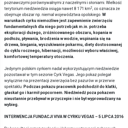
poznawczymi porównywalnymi z naczelnymi i słoniami. Wielkość
2
terytorium niedźwiedzia osiąga nawet 8 171 km
, co oznacza że
obejmuje obszar np. niemal województwa opolskiego.
W
warunkach cyrku niemożliwe jest zapewnienie zwierzęciu
fundamentalnych dla niego potrzeb jak m.in. potrzeba
eksploracji dużego, zróżnicowanego obszaru, kopania w
podłożu, pływania, brodzenia w wodzie, wspinania się na
drzewa, biegania, wyszukiwanie pokarmu, diety dostosowanej
do cyklu rocznego, hibernacji, możliwości wyboru właściwej,
komfortowej temperatury otoczenia.
Jedynym polskim cyrkiem nadal wykorzystującym niedźwiedzie
pozostawał w tym sezonie Cyrk Vegas. Jego pokaz polegał
wyłącznie na prezentacji zwierzęcia bez pazurów w przerwie
spektaklu.
Podczas pokazu pracownik podchodził do klatki,
głaskał go i karmił
popcornem.
Nied
źwiedź poza pokazem
nieustannie przebywał w przyczepie i nie był wyprowadzany na
wybieg.
INTERWENCJA FUNDACJI VIVA W CYRKU VEGAS
–
5 LIPCA 2016