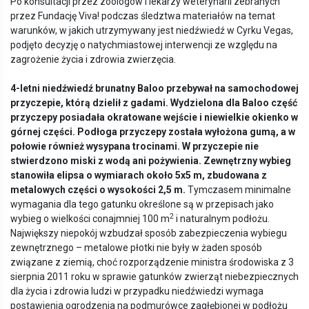
Po konsultacji przez zoologów i lekarzy weterynarii zebranych
przez Fundację Viva! podczas śledztwa materiałów na temat
warunków, w jakich utrzymywany jest niedźwiedź w Cyrku Vegas,
podjęto decyzję o natychmiastowej interwencji ze względu na
zagrożenie życia i zdrowia zwierzęcia.
4-letni niedźwiedź brunatny Baloo przebywał na samochodowej
przyczepie, kt
ó
rą dzielił z gadami. Wydzielona dla Baloo część
przyczepy posiadała okratowane wejście i niewielkie okienko w
g
ó
rnej części. Podłoga przyczepy została wyłożona gumą, a w
połowie r
ó
wnież wysypana trocinami. W przyczepie nie
stwierdzono miski z wodą ani pożywienia. Zewnętrzny wybieg
stanowiła elipsa o wymiarach okoł
o 5x5
m, zbudowana z
metalowych części o wysokości 2,5 m.
Tymczasem minimalne
wymagania dla tego gatunku określone są w przepisach jako
2
wybieg o wielkości conajmniej 100 m
i naturalnym podłożu.
Największy niepokój wzbudzał sposób zabezpieczenia wybiegu
zewnętrznego – metalowe płotki nie były w żaden sposób
związane z ziemią, choć rozporządzenie ministra środowiska z 3
sierpnia 2011 roku w sprawie gatunków zwierząt niebezpiecznych
dla życia i zdrowia ludzi w przypadku niedźwiedzi wymaga
postawienia ogrodzenia na podmurówce zagłębionej w podłożu