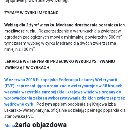
tej sprawie prawa pokrzywdzonego.
Ż
YRAFY
W CYRKU MEDRANO
Wybieg dla 2 żyraf w cyrku Medrano drastycznie ogranicza ich
możliwość ruchu.
Rozporządzenie o warunkach dla zwierząt w
2
ogrodach zoologicznych mówi o minimalnej powierzchni 500 m
–
tymczasem wybieg w cyrku Medrano dla dwóch zwierząt ma
2
mniej niż 100 m
.
LEKARZE WETERYNARII PRZECIWKO WYKORZYSTYWANIU
ZWIERZĄT W CYRKACH
W czerwcu 2015 Europejska Federacja Lekarzy Weterynarii
(FVE), reprezentująca organizacje weterynaryjne w 38 krajach,
wezwała wszystkie europejskie i krajowe właściwe organy do
wprowadzenia zakazu wykorzystywania dzikich zwierząt przez
wędrowne cyrki.
Pod tym apelem podpisała się Krajowa Izba
Lekarsko-Weterynaryjna, oficjalnie udzielając pełnego poparcia dla
stanowiska FVE.
żeria objazdowa
Mena