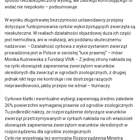
sposób niezabezpieczony wybieg, ale żadnego kontrolującego to
widać nie niepokoiło – podsumowuje.
W wyniku długotrwałej bezczynności ustawodawcy przepisy
dotyczące funkcjonowania cyrków wykorzystujących zwierzęta są
nieskuteczne. W realiach działalności objazdowej duża ich część
jest niemożliwa, ani w realizacji, ani poddaniu skutecznemu
nadzorowi. – Działalność cyrkowa z wykorzystaniem zwierząt
prowadzona jest w Polsce w swoistej “luce prawnej” – mówi
Monika Kuźniewska z Fundacji VIVA – Z jednej strony nakłada się
na cyrki obowiązek zapewnienia zwierzętom warunków
określonych dla zwierząt w ogrodach zoologicznych, z drugiej
jednak nikt tego nie kontroluje i nie dostrzega rażących
nieprawidłowości, jakby przepis nie istniał – tłumaczy.
Cyrkowe klatki i ewentualne wybiegi zapewniają średnio zaledwie
26% powierzchni wymaganej prawnie od ogrodów zoologicznych.
Tu podkreślić należy, że rozporządzenie dotyczące warunków
zwierząt przetrzymywanych w cyrkach nakłada na ich właścicieli
obowiązek zapewnienia zwierzętom warunków określonych w
rozporządzeniu dla ogrodów zoologicznych.
Cyrki nie wypełniają też wymogów Rozporządzenia Ministra