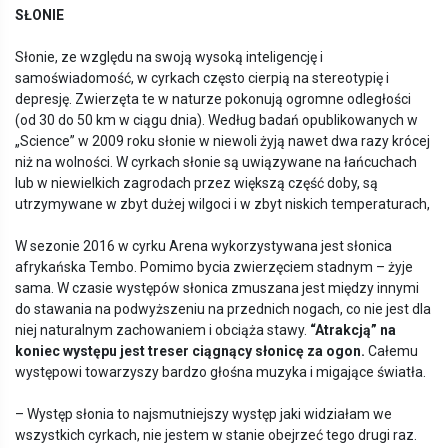
SŁ
ONIE
Słonie, ze względu na swoją wysoką inteligencję i
samoświadomość, w cyrkach często cierpią na stereotypię i
depresję. Zwierzęta te w naturze pokonują ogromne odległości
(od 30 do 50 km w ciągu dnia). Według badań opublikowanych w
„Science” w 2009 roku słonie w niewoli żyją nawet dwa razy krócej
niż na wolności. W cyrkach słonie są uwiązywane na łańcuchach
lub w niewielkich zagrodach przez większą część doby, są
utrzymywane w zbyt dużej wilgoci i w zbyt niskich temperaturach,
W sezonie 2016 w cyrku Arena wykorzystywana jest słonica
afrykańska Tembo. Pomimo bycia zwierzęciem stadnym – żyje
sama. W czasie występów słonica zmuszana jest między innymi
do stawania na podwyższeniu na przednich nogach, co nie jest dla
niej naturalnym zachowaniem i obciąża stawy.
“
Atrakcją” na
koniec występu jest treser ciągnący słonicę za ogon.
Całemu
występowi towarzyszy bardzo głośna muzyka i migające światła.
– Występ słonia to najsmutniejszy występ jaki widziałam we
wszystkich cyrkach, nie jestem w stanie obejrzeć tego drugi raz.