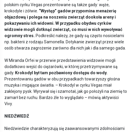
polskim cyrku Vegas prezentowane są także gady: węże,
krokodyle i żółwie.
“
Występ”
gadó
w przypomina menażerię
objazdową i polega na noszeniu zwierzą
t dooko
ła areny i
pokazywaniu ich widowni. W przypadku obydwu cyrk
ó
w
widzowie mogli dotknąć zwierząt, co musi w nich wywoływać
ogromny stres.
Podkreślić należy, że gady są często nosicielami
np. bakterii z rodzaju Samonella. Dotykanie zwierząt przez wiele
osób stwarza zagrożenie zarówno dla nich jak i dla samego gada.
W Miranda Orfei w przerwie przedstawienia widzowie mogli
dodatkowo wejść do ciężarówki, w której przetrzymywane są
gady.
Krokodyl był tam pozbawiony dostępu do wody.
Prezentowaniu gadów w obu przypadkach towarzyszy głośna
muzyka i migające światła. – Krokodyl w cyrku Vegas miał
zaklejony pysk. Wyrywał się i szamotał, jak go położyli na ziemię to
zamarł bez ruchu. Bardzo źle to wyglądało – mówią aktywiści
Vivy.
NIED
Ź
WIED
Ź
Niedźwiedzie charakteryzują się zaawansowanymi zdolnościami