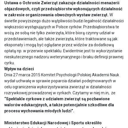
Ustawa o Ochronie Zwierząt zakazuje działalności menażerii
objazdowych, czyli przedsiębiorstw wykonujących działalność
w zakresie organizowania obwoźnych wystaw zwierząt.
W
świetle powyższego dużo wątpliwości budzi legalność działalności
większości występujących w Polsce cyrków. Przedsiębiorstwa te
wożą ze sobą nie tylko zwierzęta, które biorą czynny udział w
przedstawieniach, ale także zwierzęta, które traktowane są jak
eksponaty i mogą być oglądane przez widzów za dodatkową
opłatą np. w przerwie spektaklu. Ewidentnie jest to wykorzystanie
nieskutecznego nadzoru weterynaryjnego i braku definicji prawnej
cyrku.
Wpływ na dzieci
Dnia 27 marca 2015 Komitet Psychologii Polskiej Akademii Nauk
wydał uchwałę w sprawie poparcia działań podejmowanych w
celu ograniczenia wykorzystywania zwierząt w działalności
rozrywkowej prowadzonej w cyrkach. Czytamy w niej m.in, że
“
Spektakle cyrkowe z udziałem zwierząt są pozbawione
walor
ó
w edukacyjnych, a także potencjalnie szkodliwe dla
procesu wychowania młodych ludzi”.
Ministerstwo Edukacji Narodowej i Sportu określiło