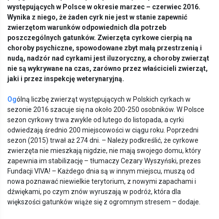
występujących w Polsce w okresie marzec – czerwiec 2016.
Wynika z niego, że żaden cyrk nie jest w stanie zapewnić
zwierzętom warunk
ó
w odpowiednich dla potrzeb
poszczeg
ó
lnych gatunk
ó
w. Zwierzęta cyrkowe cierpią na
choroby psychiczne, spowodowane zbyt małą przestrzenią i
nudą, nadz
ó
r nad cyrkami jest iluzoryczny, a choroby zwierząt
nie są wykrywane na czas, zar
ó
wno przez właścicieli zwierząt,
jaki i przez inspekcję weterynaryjną.
Og
ólną liczbę zwierząt występujących w Polskich cyrkach w
sezonie 2016 szacuje się na około 200-250 osobników. W Polsce
sezon cyrkowy trwa zwykle od lutego do listopada, a cyrki
odwiedzają średnio 200 miejscowości w ciągu roku. Poprzedni
sezon (2015) trwał aż 274 dni. – Należy podkreślić, że cyrkowe
zwierzęta nie mieszkają nigdzie, nie mają swojego domu, który
zapewnia im stabilizację – tłumaczy Cezary Wyszyński, prezes
Fundacji VIVA! – Każdego dnia są w innym miejscu, muszą od
nowa poznawać niewielkie terytorium, z nowymi zapachami i
dźwiękami, po czym znów wyruszają w podróż, która dla
większości gatunków wiąże się z ogromnym stresem – dodaje.