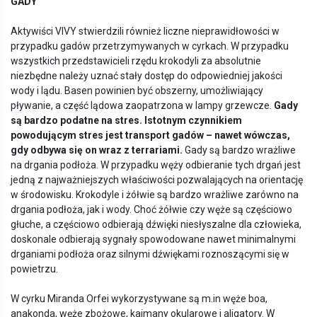
GADY
Aktywiści VIVY stwierdzili również liczne nieprawidłowości w
przypadku gadów przetrzymywanych w cyrkach. W przypadku
wszystkich przedstawicieli rzędu krokodyli za absolutnie
niezbędne należy uznać stały dostęp do odpowiedniej jakości
wody i lądu. Basen powinien być obszerny, umożliwiający
pływanie, a część lądowa zaopatrzona w lampy grzewcze.
Gady
są bardzo podatne na stres. Istotnym czynnikiem
powodującym stres jest transport gad
ó
w – nawet w
ó
wczas,
gdy odbywa się on wraz z terrariami.
Gady są bardzo wrażliwe
na drgania podłoża. W przypadku węży odbieranie tych drgań jest
jedną z najważniejszych właściwości pozwalających na orientację
w środowisku. Krokodyle i żółwie są bardzo wrażliwe zarówno na
drgania podłoża, jak i wody. Choć żółwie czy węże są częściowo
głuche, a częściowo odbierają dźwięki niesłyszalne dla człowieka,
doskonale odbierają sygnały spowodowane nawet minimalnymi
drganiami podłoża oraz silnymi dźwiękami roznoszącymi się w
powietrzu.
W cyrku Miranda Orfei wykorzystywane są m.in węże boa,
anakonda, węże zbożowe, kajmany okularowe i aligatory. W