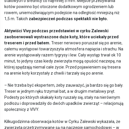
stalowych o średnicy co najmniej 5 mm. Miejsce przebywania
kotów powinno być otoczone dodatkowym ogrodzeniem lub
rowem, uniemożliwiającym podejście na odległość mniejszą niż
1,5 m. Takich
zabezpieczeń podczas spektakli nie był
o.
Aktywiści Vivy podczas przedstawień w cyrku Zalewski
zaobserwowali wystraszone duże koty, kt
ó
re uciekały przed
treserem i przed batem.
Treser nerwowo poruszał się po arenie,
całemu występowi towarzyszyła atmosfera napięcia i strachu. Na
arenie występowały razem tygrysy i lew. Cały występ trwał ok 10
minut, to jedyny czas kiedy zwierzęta mogą opuścić naczepę, na
której spędzają niemal całe życie. Przed pojawieniem się tresera
na arenie koty korzystały z chwili i tarzały się po arenie.
– Nie trzeba być ekspertem, żeby zauważyć, ja bardzo się go bały.
Treser w jednym ręku trzymał bat, a w drugim metalowy pręt.
Podesty po których skakały koty ruszały się, stały na nierównym
podłożu i doprowadziły do dwóch upadków zwierząt – relacjonują
społecznicy z VIVY.
Kilkugodzinna obserwacja kotów w Cyrku Zalewski wykazała, że
zwierzęta przetrzymywane są na naczepie samochodowej – w