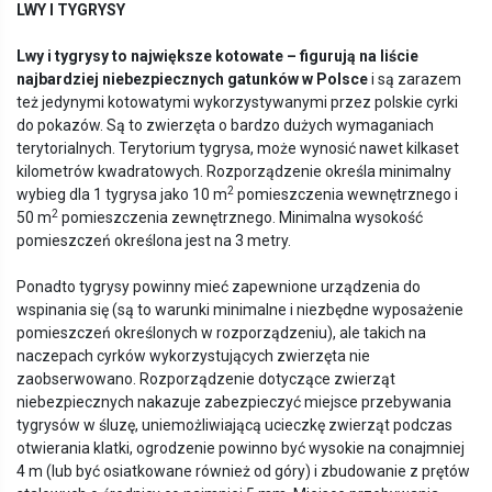
LWY I TYGRYSY
Lwy i tygrysy to największe kotowate – figurują na liście
najbardziej niebezpiecznych gatunk
ó
w w Polsce
i są zarazem
też jedynymi kotowatymi wykorzystywanymi przez polskie cyrki
do pokazów. Są to zwierzęta o bardzo dużych wymaganiach
terytorialnych. Terytorium tygrysa, może wynosić nawet kilkaset
kilometrów kwadratowych. Rozporządzenie określa minimalny
2
wybieg dla 1 tygrysa jako 10 m
pomieszczenia wewnętrznego i
2
50 m
pomieszczenia zewnętrznego. Minimalna wysokość
pomieszczeń określona jest na 3 metry.
Ponadto tygrysy powinny mieć zapewnione urządzenia do
wspinania się (są to warunki minimalne i niezbędne wyposażenie
pomieszczeń określonych w rozporządzeniu), ale takich na
naczepach cyrków wykorzystujących zwierzęta nie
zaobserwowano. Rozporządzenie dotyczące zwierząt
niebezpiecznych nakazuje zabezpieczyć miejsce przebywania
tygrysów w śluzę, uniemożliwiającą ucieczkę zwierząt podczas
otwierania klatki, ogrodzenie powinno być wysokie na conajmniej
4 m (lub być osiatkowane również od góry) i zbudowanie z prętów