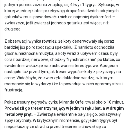
jednym pomieszczeniu znajdują się 4 lwy i 1 tygrys. Sytuacja, w
której w jednej klatce przebywają drapieżniki dwóch odrębnych
gatunków musi powodować u nich co najmniej dyskomfort –
zwłaszcza, jeśli zwierząt jednego gatunku jest więcej, niż
drugiego.
Z obserwacji wynika również, że koty denerwowały się coraz
bardziej już po rozpoczęciu spektaklu. Z namiotu dochodziła
głośna, nieznośna muzyka, a koty wraz z upływem czasu były
coraz bardziej nerwowe, chodziły “synchronicznie” po klatce, co
ewidentnie wskazuje na zachowanie stereotypowe. Apogeum
nastąpiło tuż przed tym, jak treser wypuścił koty z przyczepy na
arenę. Widać było, że zwierzęta dokładnie wiedzą, w którym
momencie się to wydarzy i że to powoduje w nich ogromny stres i
frustrację.
Pokaz tresury tygrysów cyrku Miranda Orfei trwał około 10 minut.
Prowadził go treser trzymający w jednym ręku bat, a w drugim
metalowy pręt.
– Zwierzęta ewidentnie bały się go, pokazywały
zęby i prychały. W krytycznym momencie, gdy jeden tygrys był
nieposłuszny ze strachu przed treserem schował się za