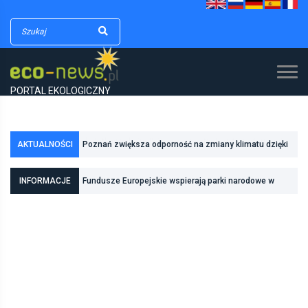
PORTAL EKOLOGICZNY
AKTUALNOŚCI
Poznań zwiększa odporność na zmiany klimatu dzięki
inwestycjom w zielono-niebieską infrastrukturę
Fundusze Europejskie wspierają parki narodowe w
INFORMACJE
realizacji zadań związanych z ochroną przyrody
Pierwszy rezerwat przyrody we Wrocławiu