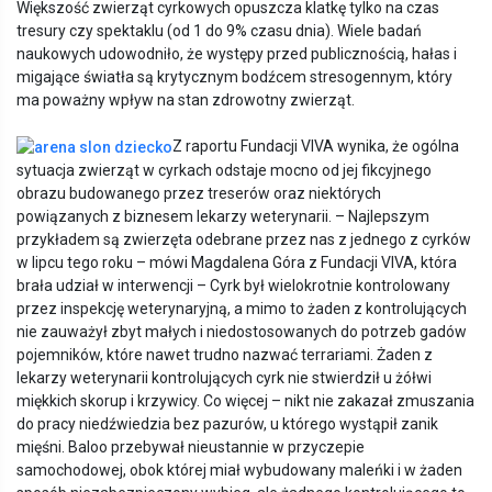
Większość zwierząt cyrkowych opuszcza klatkę tylko na czas
tresury czy spektaklu (od 1 do 9% czasu dnia). Wiele badań
naukowych udowodniło, że występy przed publicznością, hałas i
migające światła są krytycznym bodźcem stresogennym, który
ma poważny wpływ na stan zdrowotny zwierząt.
Z raportu Fundacji VIVA wynika, że ogólna
sytuacja zwierząt w cyrkach odstaje mocno od jej fikcyjnego
obrazu budowanego przez treserów oraz niektórych
powiązanych z biznesem lekarzy weterynarii. – Najlepszym
przykładem są zwierzęta odebrane przez nas z jednego z cyrków
w lipcu tego roku – mówi Magdalena Góra z Fundacji VIVA, która
brała udział w interwencji – Cyrk był wielokrotnie kontrolowany
przez inspekcję weterynaryjną, a mimo to żaden z kontrolujących
nie zauważył zbyt małych i niedostosowanych do potrzeb gadów
pojemników, które nawet trudno nazwać terrariami. Żaden z
lekarzy weterynarii kontrolujących cyrk nie stwierdził u żółwi
miękkich skorup i krzywicy. Co więcej – nikt nie zakazał zmuszania
do pracy niedźwiedzia bez pazurów, u którego wystąpił zanik
mięśni. Baloo przebywał nieustannie w przyczepie
samochodowej, obok której miał wybudowany maleńki i w żaden