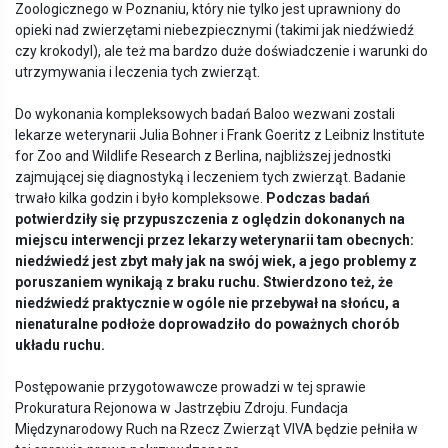
Zoologicznego w Poznaniu, który nie tylko jest uprawniony do
opieki nad zwierzętami niebezpiecznymi (takimi jak niedźwiedź
czy krokodyl), ale też ma bardzo duże doświadczenie i warunki do
utrzymywania i leczenia tych zwierząt.
Do wykonania kompleksowych badań Baloo wezwani zostali
lekarze weterynarii Julia Bohner i Frank Goeritz z Leibniz Institute
for Zoo and Wildlife Research z Berlina, najbliższej jednostki
zajmującej się diagnostyką i leczeniem tych zwierząt. Badanie
trwało kilka godzin i było kompleksowe.
Podczas badań
potwierdziły się przypuszczenia z oględzin dokonanych na
miejscu interwencji przez lekarzy weterynarii tam obecnych:
niedźwiedź jest zbyt mały jak na sw
ó
j wiek, a jego problemy z
poruszaniem wynikają z braku ruchu. Stwierdzono też, że
niedźwiedź praktycznie w og
ó
le nie przebywał na słońcu, a
nienaturalne podłoże doprowadziło do poważnych chor
ó
b
układu ruchu.
Postępowanie przygotowawcze prowadzi w tej sprawie
Prokuratura Rejonowa w Jastrzębiu Zdroju. Fundacja
Międzynarodowy Ruch na Rzecz Zwierząt VIVA będzie pełniła w