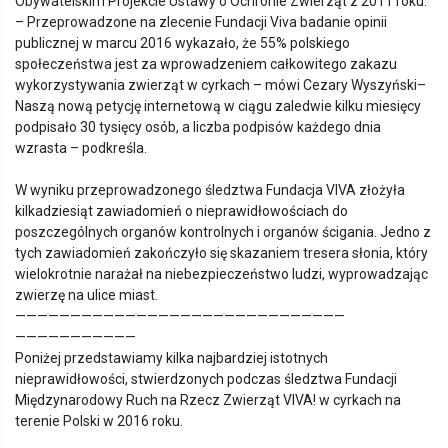
Obywatelskim Projekcie Ustawy o Ochronie Zwierząt z 2011 roku.
– Przeprowadzone na zlecenie Fundacji Viva badanie opinii
publicznej w marcu 2016 wykazało, że 55% polskiego
społeczeństwa jest za wprowadzeniem całkowitego zakazu
wykorzystywania zwierząt w cyrkach – mówi Cezary Wyszyński–
Naszą nową petycję internetową w ciągu zaledwie kilku miesięcy
podpisało 30 tysięcy osób, a liczba podpisów każdego dnia
wzrasta – podkreśla.
W wyniku przeprowadzonego śledztwa Fundacja VIVA złożyła
kilkadziesiąt zawiadomień o nieprawidłowościach do
poszczególnych organów kontrolnych i organów ścigania. Jedno z
tych zawiadomień zakończyło się skazaniem tresera słonia, który
wielokrotnie narażał na niebezpieczeństwo ludzi, wyprowadzając
zwierzę na ulice miast.
——————————————————————————————
———————————
Poniżej przedstawiamy kilka najbardziej istotnych
nieprawidłowości, stwierdzonych podczas śledztwa Fundacji
Międzynarodowy Ruch na Rzecz Zwierząt VIVA! w cyrkach na
terenie Polski w 2016 roku.