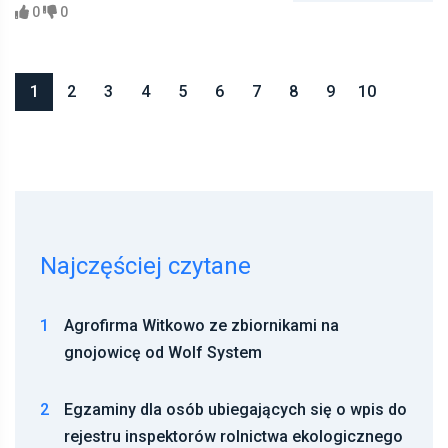
0
0
1
2
3
4
5
6
7
8
9
10
Najczęściej czytane
1
Agrofirma Witkowo ze zbiornikami na
gnojowicę od Wolf System
2
Egzaminy dla osób ubiegających się o wpis do
rejestru inspektorów rolnictwa ekologicznego